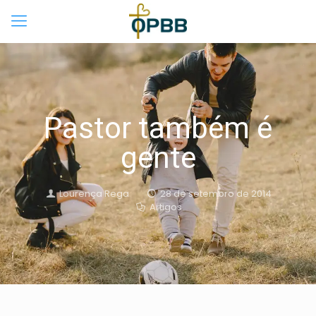
Pastor também é
gente
Lourença Rega
28 de setembro de 2014
Artigos