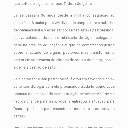
que sofre de alguma neurose. Todos são gente.
Já se passam 36 anos desde a minha consagração ao
ministério. A maior parte vivi dividindo tempo entre o trabalho
denominacional e o eclesiástico; se não estava pastoreando,
estava colaborando com o ministério de algum colega, em
geral na área de educação. Sei que há comentários justos
sobre a atitude de alguns pastores, mas transformar o
pastor em sobremesa do almoço de todo o domingo, isso já
é demais
castillo de salto
!
Seja como for o seu pastor, você já orou em favor dele hoje?
Já tentou dialogar com ele procurando ajudá-lo como você
gostaria de ser ajudado numa situação semelhante? E se ele
não dá chance para isso, você já entregou a situação para
Deus e pediu-lhe para encontrar o momento e as palavras
certas?
Um dia um jovem seminarista, líder em sua igreja, apareceu