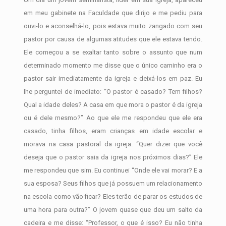
em meu gabinete na Faculdade que dirijo e me pediu para
ouvi-lo e aconselhá-lo, pois estava muito zangado com seu
pastor por causa de algumas atitudes que ele estava tendo.
Ele começou a se exaltar tanto sobre o assunto que num
determinado momento me disse que o único caminho era o
pastor sair imediatamente da igreja e deixá-los em paz. Eu
lhe perguntei de imediato: “O pastor é casado? Tem filhos?
Qual a idade deles? A casa em que mora o pastor é da igreja
ou é dele mesmo?” Ao que ele me respondeu que ele era
casado, tinha filhos, eram crianças em idade escolar e
morava na casa pastoral da igreja. “Quer dizer que você
deseja que o pastor saia da igreja nos próximos dias?” Ele
me respondeu que sim. Eu continuei “Onde ele vai morar? E a
sua esposa? Seus filhos que já possuem um relacionamento
na escola como vão ficar? Eles terão de parar os estudos de
uma hora para outra?” O jovem quase que deu um salto da
cadeira e me disse: “Professor, o que é isso? Eu não tinha