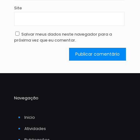
Site
Salvar meus dados neste navegador para a
próxima vez que eu comentar.
Navegação
Inicio
Atividades
Publicações