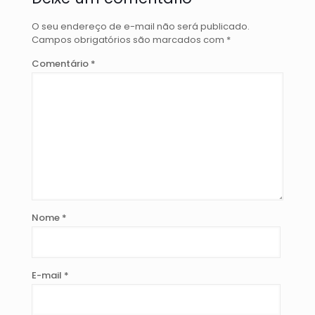
O seu endereço de e-mail não será publicado.
Campos obrigatórios são marcados com
*
Comentário
*
Nome
*
E-mail
*