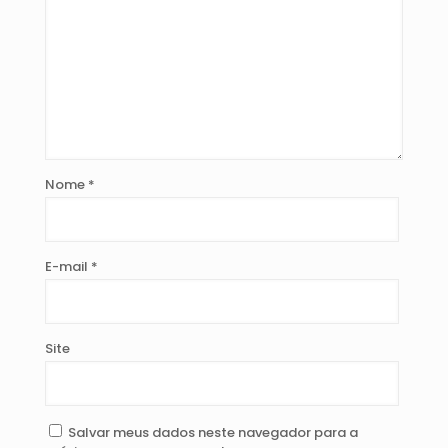
Nome
*
E-mail
*
Site
Salvar meus dados neste navegador para a