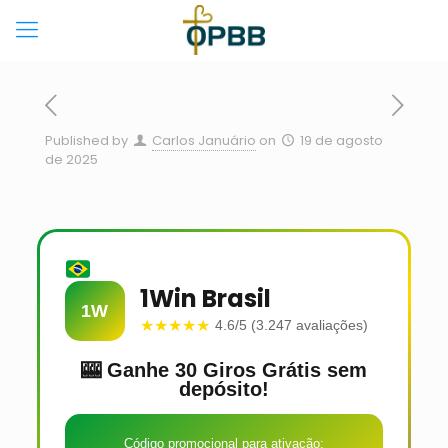
Published by
Carlos Januário
on
19 de agosto
de 2025
1Win Brasil
1W
★★★★★
4.6/5 (3.247 avaliações)
🎰 Ganhe 30 Giros Grátis sem
depósito!
Código promocional para ativação: