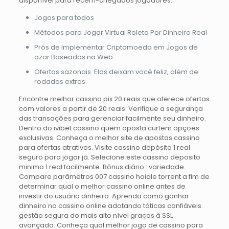
disponível para recém-chegados jogadores.
Jogos para todos
Métodos para Jogar Virtual Roleta Por Dinheiro Real
Prós de Implementar Criptomoeda em Jogos de
azar Baseados na Web
Ofertas sazonais. Elas deixam você feliz, além de
rodadas extras.
Encontre melhor cassino pix 20 reais que oferece ofertas
com valores a partir de 20 reais. Verifique a segurança
das transações para gerenciar facilmente seu dinheiro.
Dentro do ivibet cassino quem aposta curtem opções
exclusivas. Conheça o melhor site de apostas cassino
para ofertas atrativos. Visite cassino depósito 1 real
seguro para jogar já. Selecione este cassino deposito
minimo 1 real facilmente. Bônus diário : variedade.
Compare parâmetros 007 cassino hoiale torrent a fim de
determinar qual o melhor cassino online antes de
investir do usuário dinheiro. Aprenda como ganhar
dinheiro no cassino online adotando táticas confiáveis.
gestão segura do mais alto nível graças à SSL
avançado. Conheça qual melhor jogo de cassino para