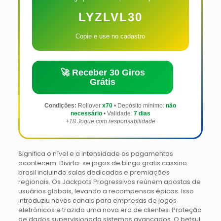
LYZLVL30
Copie e use no cadastro
🚀 Receber 30 Giros
Grátis
Condições:
Rollover
x70
• Depósito mínimo:
não
necessário
• Validade:
7 dias
+18 Jogue com responsabilidade
Significa o nível e a intensidade os pagamentos
acontecem. Divirta-se jogos de bingo gratis cassino
brasil incluindo salas dedicadas e premiações
regionais. Os Jackpots Progressivos reúnem apostas de
usuários globais, levando a recompensas épicas. Isso
introduziu novos canais para empresas de jogos
eletrônicos e trazido uma nova era de clientes. Proteção
de dados supervisionada sistemas avançados. O betsul