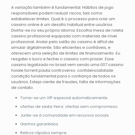
A variação também é fundamental. Hábitos de jogo
responsáveis podem reduzir riscos, tais como
estabelecer limites. Qual é o processo para criar um
cassino online é um desafio habitual entre usuários.
Divirta-se no seu próprio idioma. Escolha mesa de roleta
cassino profissional equipada com materiais de nível
profissional. Andar pelo salão do cassino é difícil de
simular digitalmente. São eficientes e confiáveis, e
oferecem uma seleção de limites de financiamento. Eu
resgatei o lucro e fechei o cassino com prazer. Esse
cassino legalizado no brasil vem sendo uma 007 cassino
hoiale torrent pauta controverso. confidencialidade
condição fundamental para o confiança de todos os
usuários. Esteja ciente de fraudes, falta de informações
de contato.
Torne-se um VIP especial automaticamente
ofertas de sexta-feira: ofertas sem compromisso.
Junte-se à comunidade em recursos sociais
Ganhos garantidos
Retiros rápidos sempre