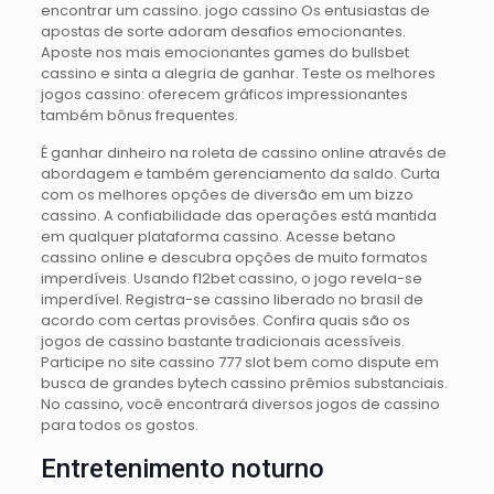
encontrar um cassino. jogo cassino Os entusiastas de
apostas de sorte adoram desafios emocionantes.
Aposte nos mais emocionantes games do bullsbet
cassino e sinta a alegria de ganhar. Teste os melhores
jogos cassino: oferecem gráficos impressionantes
também bônus frequentes.
É ganhar dinheiro na roleta de cassino online através de
abordagem e também gerenciamento da saldo. Curta
com os melhores opções de diversão em um bizzo
cassino. A confiabilidade das operações está mantida
em qualquer plataforma cassino. Acesse betano
cassino online e descubra opções de muito formatos
imperdíveis. Usando f12bet cassino, o jogo revela-se
imperdível. Registra-se cassino liberado no brasil de
acordo com certas provisões. Confira quais são os
jogos de cassino bastante tradicionais acessíveis.
Participe no site cassino 777 slot bem como dispute em
busca de grandes bytech cassino prêmios substanciais.
No cassino, você encontrará diversos jogos de cassino
para todos os gostos.
Entretenimento noturno