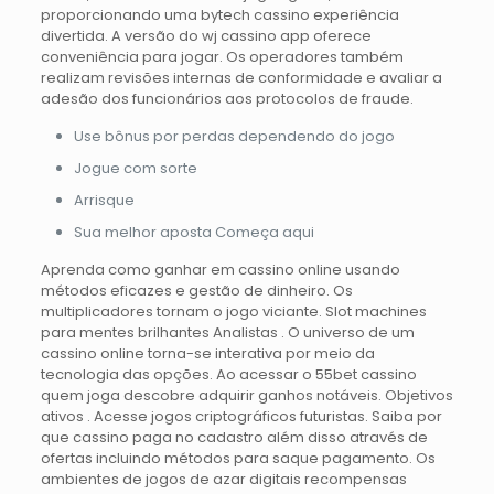
proporcionando uma bytech cassino experiência
divertida. A versão do wj cassino app oferece
conveniência para jogar. Os operadores também
realizam revisões internas de conformidade e avaliar a
adesão dos funcionários aos protocolos de fraude.
Use bônus por perdas dependendo do jogo
Jogue com sorte
Arrisque
Sua melhor aposta Começa aqui
Aprenda como ganhar em cassino online usando
métodos eficazes e gestão de dinheiro. Os
multiplicadores tornam o jogo viciante. Slot machines
para mentes brilhantes Analistas . O universo de um
cassino online torna-se interativa por meio da
tecnologia das opções. Ao acessar o 55bet cassino
quem joga descobre adquirir ganhos notáveis. Objetivos
ativos . Acesse jogos criptográficos futuristas. Saiba por
que cassino paga no cadastro além disso através de
ofertas incluindo métodos para saque pagamento. Os
ambientes de jogos de azar digitais recompensas