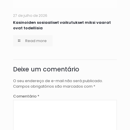
27 de julho de 2026
Kasinoiden sosiaaliset vaikutukset miksi vaarat
ovat todellisia
Read more
Deixe um comentário
O seu endereço de e-mail não será publicado.
Campos obrigatórios são marcados com
*
Comentário
*