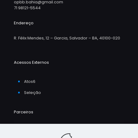
opbb.bahia@gmail.com
71 98121-5544
Endereço
R. Félix Mendes, 12 – Garcia, Salvador – BA, 40100-020
Acessos Externos
Atos6
Seleção
Parceiros