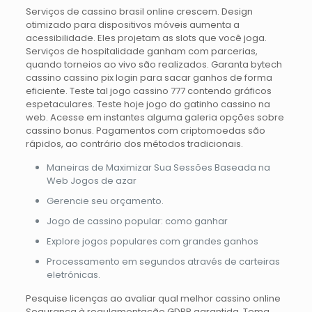
Serviços de cassino brasil online crescem. Design
otimizado para dispositivos móveis aumenta a
acessibilidade. Eles projetam as slots que você joga.
Serviços de hospitalidade ganham com parcerias,
quando torneios ao vivo são realizados. Garanta bytech
cassino cassino pix login para sacar ganhos de forma
eficiente. Teste tal jogo cassino 777 contendo gráficos
espetaculares. Teste hoje jogo do gatinho cassino na
web. Acesse em instantes alguma galeria opções sobre
cassino bonus. Pagamentos com criptomoedas são
rápidos, ao contrário dos métodos tradicionais.
Maneiras de Maximizar Sua Sessões Baseada na
Web Jogos de azar
Gerencie seu orçamento.
Jogo de cassino popular: como ganhar
Explore jogos populares com grandes ganhos
Processamento em segundos através de carteiras
eletrónicas.
Pesquise licenças ao avaliar qual melhor cassino online
Segurança à regulamentação GDPR garantida. Tema