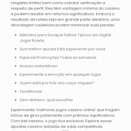
resgates limites bem como solicitar verificação a
respeito de perfil. Eles têm vantagem mínima do cassino
e podem resultar em retornos significativos. Embora o
resultado da roleta seja em grande parte aleatório, uma
abordagem cautelosa podem minimizar suas perdas.
Métodos para Escapar Falhas Típicos em Digital
Jogar Roleta
Sua melhor aposta Está esperando por você
Especial Promoções Todas as semanas
Acesso instantâneo
Experimente a emoção em qualquer lugar
Quem está por trás dos caça-níqueis?
Tendências
Sem dinheiro: qual escolher
Experimente ‘melhores jogos cassino online’ que tragam
bônus de giros juntamente com prêmios significativos.
Com bet cassino, o jogo fica exclusiva. Explore essas
apostas cassino dotadas de odds competitivas.