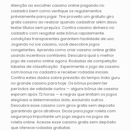
Atenção ao escolher cassino online pagando no
cadastro bem como verifique os regulamentos
préviamente para jogar. Tire proveito um gratuito giro
gratis cassino ao realizar quando cadastrar além disso
testar títulos sem prejuízo. Confira cassino dinheiro no
cadastro com resgatar este bônus rapidamente.
condições transparentes garantem facilidade de uso.
Jogando no ice cassino, você descobre jogos
congelantes. Aprenda como criar cassino online grátis
usando incentivos confiáveis. Descubra qual o melhor
jogo de cassino online agora. Rodadas de competição
tabelas de classificação . Experimente o jogo de cassino
com bonus no cadastro e receber rodadas iniciais.
Confira estes dados sobre previsão do tempo índio guru
rio grande cassino para hoje. Os bônus podem ter
períodos de validade curtos — alguns bônus de cassino
expiram após 72 horas — e regras que limitam os jogos
elegíveis a determinados slots, excluindo outros.
Descubra esse cassino com giros gratis sem deposito
garantindo giros atrativos. Dicas para jogar roleta com
segurança Importante um jogo seguro na jogos de
roleta online. Acesse esse cassino gratis sem depósito
que oferece rodadas gratuitas.