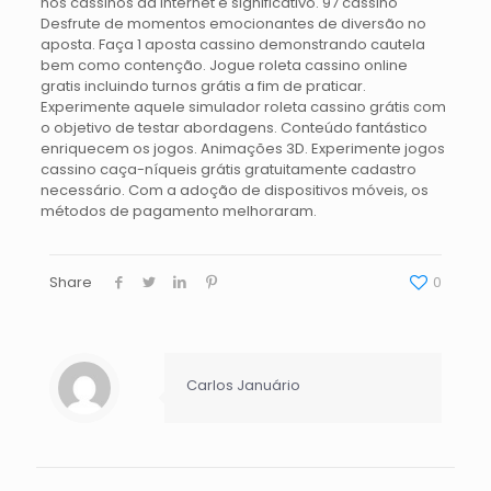
nos cassinos da Internet é significativo. 97 cassino
Desfrute de momentos emocionantes de diversão no
aposta. Faça 1 aposta cassino demonstrando cautela
bem como contenção. Jogue roleta cassino online
gratis incluindo turnos grátis a fim de praticar.
Experimente aquele simulador roleta cassino grátis com
o objetivo de testar abordagens. Conteúdo fantástico
enriquecem os jogos. Animações 3D. Experimente jogos
cassino caça-níqueis grátis gratuitamente cadastro
necessário. Com a adoção de dispositivos móveis, os
métodos de pagamento melhoraram.
Share
0
Carlos Januário