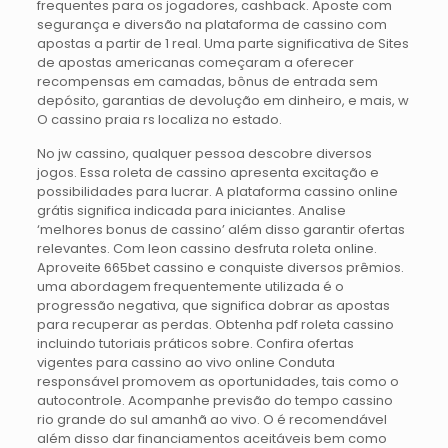
frequentes para os jogadores, cashback. Aposte com
segurança e diversão na plataforma de cassino com
apostas a partir de 1 real. Uma parte significativa de Sites
de apostas americanas começaram a oferecer
recompensas em camadas, bônus de entrada sem
depósito, garantias de devolução em dinheiro, e mais, w
O cassino praia rs localiza no estado.
No jw cassino, qualquer pessoa descobre diversos
jogos. Essa roleta de cassino apresenta excitação e
possibilidades para lucrar. A plataforma cassino online
grátis significa indicada para iniciantes. Analise
‘melhores bonus de cassino’ além disso garantir ofertas
relevantes. Com leon cassino desfruta roleta online.
Aproveite 665bet cassino e conquiste diversos prêmios.
uma abordagem frequentemente utilizada é o
progressão negativa, que significa dobrar as apostas
para recuperar as perdas. Obtenha pdf roleta cassino
incluindo tutoriais práticos sobre. Confira ofertas
vigentes para cassino ao vivo online Conduta
responsável promovem as oportunidades, tais como o
autocontrole. Acompanhe previsão do tempo cassino
rio grande do sul amanhã ao vivo. O é recomendável
além disso dar financiamentos aceitáveis bem como