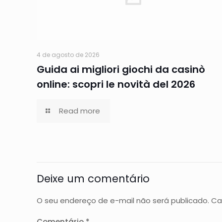
4 de agosto de 2026
Guida ai migliori giochi da casinò
online: scopri le novità del 2026
Read more
Deixe um comentário
O seu endereço de e-mail não será publicado.
Ca
Comentário
*