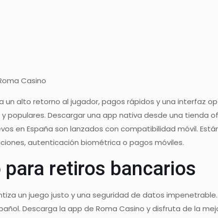
un alto retorno al jugador, pagos rápidos y una interfaz op
 y populares. Descargar una app nativa desde una tienda ofi
nuevos en España son lanzados con compatibilidad móvil. Est
aciones, autenticación biométrica o pagos móviles.
para retiros bancarios
antiza un juego justo y una seguridad de datos impenetrabl
pañol. Descarga la app de Roma Casino y disfruta de la mejo