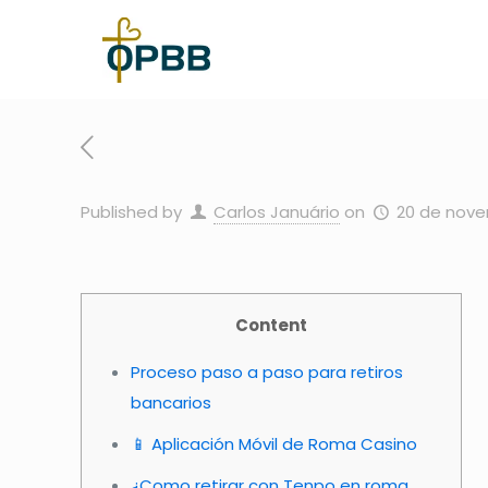
Published by
Carlos Januário
on
20 de nove
Content
Proceso paso a paso para retiros
bancarios
📱 Aplicación Móvil de Roma Casino
¿Como retirar con Tenpo en roma