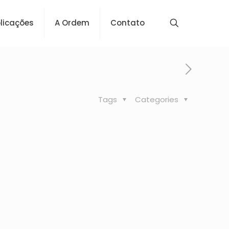
licações
A Ordem
Contato
Tags
Categories