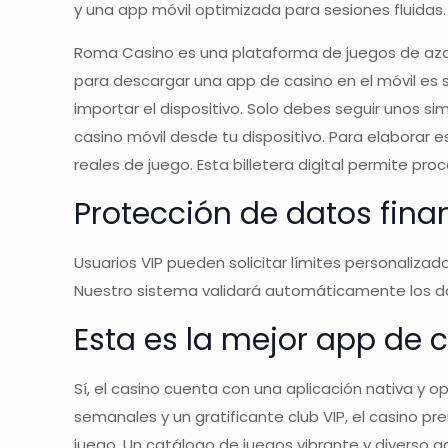
y una app móvil optimizada para sesiones fluidas.
Roma Casino es una plataforma de juegos de azar e
para descargar una app de casino en el móvil es s
importar el dispositivo. Solo debes seguir unos s
casino móvil desde tu dispositivo. Para elaborar
reales de juego. Esta billetera digital permite p
Protección de datos fina
Usuarios VIP pueden solicitar límites personaliza
Nuestro sistema validará automáticamente los d
Esta es la mejor app de 
Sí, el casino cuenta con una aplicación nativa y
semanales y un gratificante club VIP, el casino 
juego. Un catálogo de juegos vibrante y diverso 