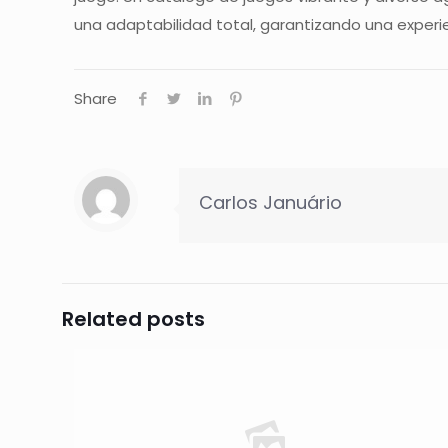
una adaptabilidad total, garantizando una experie
Share
Carlos Januário
Related posts