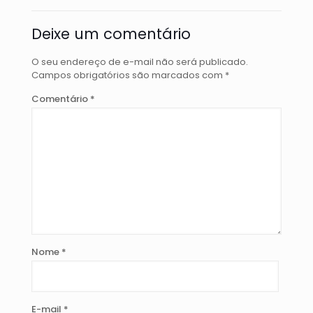
Deixe um comentário
O seu endereço de e-mail não será publicado.
Campos obrigatórios são marcados com
*
Comentário
*
Nome
*
E-mail
*