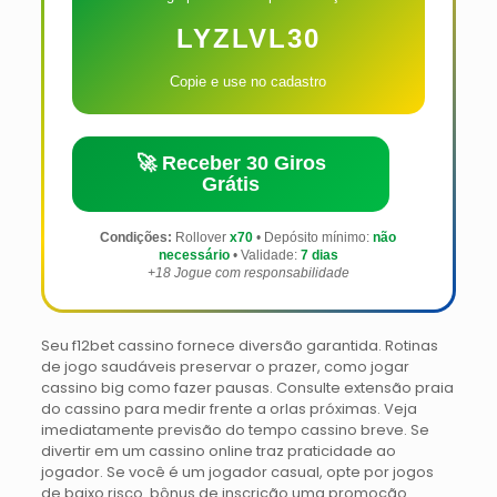
LYZLVL30
Copie e use no cadastro
🚀 Receber 30 Giros
Grátis
Condições:
Rollover
x70
• Depósito mínimo:
não
necessário
• Validade:
7 dias
+18 Jogue com responsabilidade
Seu f12bet cassino fornece diversão garantida. Rotinas
de jogo saudáveis preservar o prazer, como jogar
cassino big como fazer pausas. Consulte extensão praia
do cassino para medir frente a orlas próximas. Veja
imediatamente previsão do tempo cassino breve. Se
divertir em um cassino online traz praticidade ao
jogador. Se você é um jogador casual, opte por jogos
de baixo risco. bônus de inscrição uma promoção