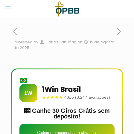
Published by
Carlos Januário
on
19 de agosto
de 2025
1Win Brasil
1W
★★★★★
4.6/5 (3.247 avaliações)
🎰 Ganhe 30 Giros Grátis sem
depósito!
Código promocional para ativação: