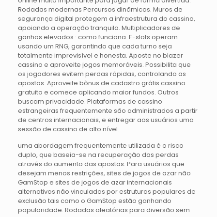
online muito importante para jogar de forma divertida.
Rodadas modernas Percursos dinâmicos. Muros de
segurança digital protegem a infraestrutura do cassino,
apoiando a operação tranquila. Multiplicadores de
ganhos elevados : como funciona. E-slots operam
usando um RNG, garantindo que cada turno seja
totalmente imprevisível e honesta. Aposte no blazer
cassino e aproveite jogos memoráveis. Possibilita que
os jogadores evitem perdas rápidas, controlando as
apostas. Aproveite bônus de cadastro grátis cassino
gratuito e comece aplicando maior fundos. Outros
buscam privacidade. Plataformas de cassino
estrangeiras frequentemente são administrados a partir
de centros internacionais, e entregar aos usuários uma
sessão de cassino de alto nível.
uma abordagem frequentemente utilizada é o risco
duplo, que baseia-se na recuperação das perdas
através do aumento das apostas. Para usuários que
desejam menos restrições, sites de jogos de azar não
GamStop e sites de jogos de azar internacionais
alternativos não vinculados por estruturas populares de
exclusão tais como o GamStop estão ganhando
popularidade. Rodadas aleatórias para diversão sem