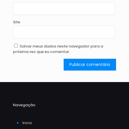
Site
Salvar meus dados neste navegador para a
próxima vez que eu comentar.
Navegação
Inicio