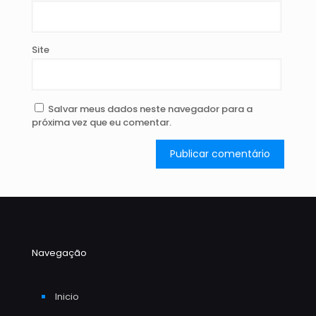
Site
Salvar meus dados neste navegador para a
próxima vez que eu comentar.
Navegação
Inicio