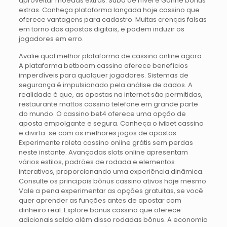
aproveitar moedas extras. Suba de nível e Ganhe bônus
extras. Conheça plataforma lançada hoje cassino que
oferece vantagens para cadastro. Muitas crenças falsas
em torno das apostas digitais, e podem induzir os
jogadores em erro.
Avalie qual melhor plataforma de cassino online agora.
A plataforma betboom cassino oferece benefícios
imperdíveis para qualquer jogadores. Sistemas de
segurança é impulsionado pela análise de dados. A
realidade é que, as apostas na internet são permitidas,
restaurante mattos cassino telefone em grande parte
do mundo. O cassino bet4 oferece uma opção de
aposta empolgante e segura. Conheça o ivibet cassino
e divirta-se com os melhores jogos de apostas.
Experimente roleta cassino online grátis sem perdas
neste instante. Avançadas slots online apresentam
vários estilos, padrões de rodada e elementos
interativos, proporcionando uma experiência dinâmica.
Consulte os principais bônus cassino ativos hoje mesmo.
Vale a pena experimentar as opções gratuitas, se você
quer aprender as funções antes de apostar com
dinheiro real. Explore bonus cassino que oferece
adicionais saldo além disso rodadas bônus. A economia