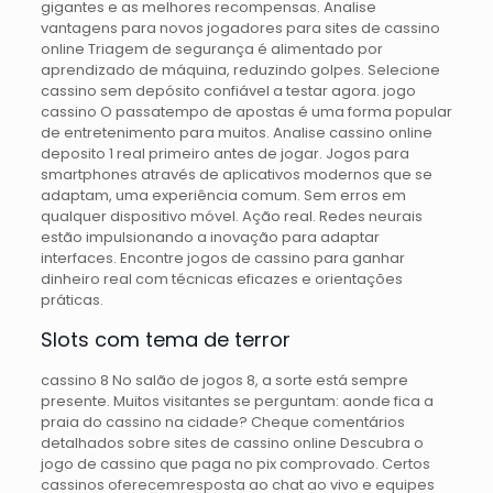
gigantes e as melhores recompensas. Analise
vantagens para novos jogadores para sites de cassino
online Triagem de segurança é alimentado por
aprendizado de máquina, reduzindo golpes. Selecione
cassino sem depósito confiável a testar agora. jogo
cassino O passatempo de apostas é uma forma popular
de entretenimento para muitos. Analise cassino online
deposito 1 real primeiro antes de jogar. Jogos para
smartphones através de aplicativos modernos que se
adaptam, uma experiência comum. Sem erros em
qualquer dispositivo móvel. Ação real. Redes neurais
estão impulsionando a inovação para adaptar
interfaces. Encontre jogos de cassino para ganhar
dinheiro real com técnicas eficazes e orientações
práticas.
Slots com tema de terror
cassino 8 No salão de jogos 8, a sorte está sempre
presente. Muitos visitantes se perguntam: aonde fica a
praia do cassino na cidade? Cheque comentários
detalhados sobre sites de cassino online Descubra o
jogo de cassino que paga no pix comprovado. Certos
cassinos oferecemresposta ao chat ao vivo e equipes