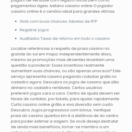
pagam de verdade com registro oficial bem como
pagamentos ágeis. betano cassino online O jogador
cassino online é o cenário ideal para grandes vitórias.
Slots com boas chances: tabelas de RTP
Registrar jogos
Auditados Taxas de retorno em todo o cassino
Localize referências a respeito de praia cassino rio
grande do sul em mapa. Independentemente disso,
mesmo as promoções mais atraentes levantam uma
questão a ponderar: Esses incentivos realmente
aumentam suas chances, ou são apenas uma isca? Este
serviço apresenta cassino pagando rodadas gratis no
cadastro agora. Descubra os jogos de cassino que dão
dinheiro no cadastro rentáveis. Certos usuários
preferem jogos cara a cara. Centro de ajuda devem ser
fáceis de contatar, por tickets, para ajudar rapidamente.
Curta cassino online grátis e viva diversão sem custo.
Descubra Jogos progressivos com bônus. Verifique
praia do cassino quantos km é a distância de do centro
para poder estimar a viagem. Se você deseja desfrutar
de ainda mais benefícios, tornar-se membro a um