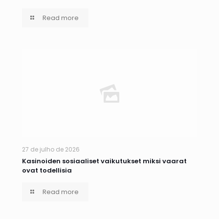
Read more
27 de julho de 2026
Kasinoiden sosiaaliset vaikutukset miksi vaarat
ovat todellisia
Read more