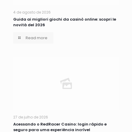
4 de agosto de 2026
Guida ai migliori giochi da casinò online: scopri le
novità del 2026
Read more
27 de julho de 2026
Acessando o RedRacer Casino: login rápido e
seguro para uma experiência incrível