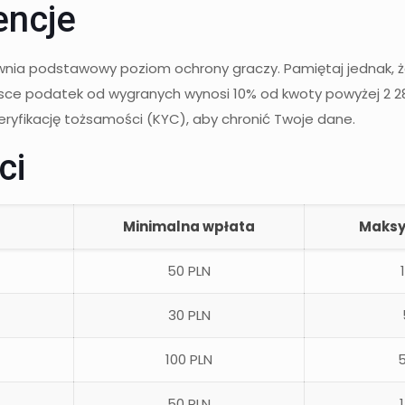
encje
ewnia podstawowy poziom ochrony graczy. Pamiętaj jednak, 
ce podatek od wygranych wynosi 10% od kwoty powyżej 2 2
weryfikację tożsamości (KYC), aby chronić Twoje dane.
ci
Minimalna wpłata
Maksy
50 PLN
30 PLN
100 PLN
50 PLN