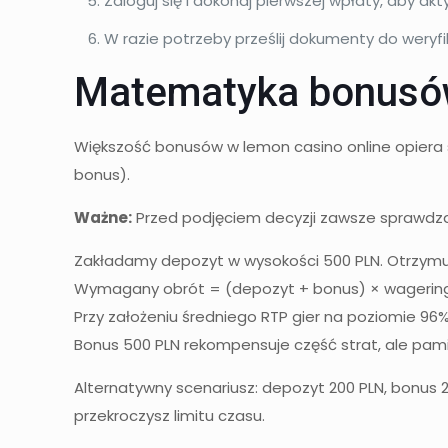
Zaloguj się i dokonaj pierwszej wpłaty, aby a
W razie potrzeby prześlij dokumenty do weryfi
Matematyka bonus
Większość bonusów w lemon casino online opiera 
bonus).
Ważne:
Przed podjęciem decyzji zawsze sprawdzaj
Zakładamy depozyt w wysokości 500 PLN. Otrzymuj
Wymagany obrót = (depozyt + bonus) × wagering 
Przy założeniu średniego RTP gier na poziomie 96%,
Bonus 500 PLN rekompensuje część strat, ale pamięt
Alternatywny scenariusz: depozyt 200 PLN, bonus 20
przekroczysz limitu czasu.