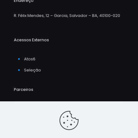
Endereço
R. Félix Mendes, 12 – Garcia, Salvador – BA, 40100-020
Acessos Externos
Atos6
Seleção
Parceiros