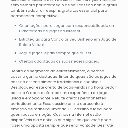
sem demora por intermédio de seu cassino bonus gratis
também adquira freespins gratuitos essencial para
permanecer competitivo.
Orientações para Jogar com responsabilidade em
Plataformas de jogos na Internet
Estratégias para Controlar Seu Dinheiro em Jogo de
Roleta Virtual
Jogue jogos legais sempre que quiser.
Ofertas adaptadas às suas necessidades.
Dentro do segmento do entretenimento, o betano
cassino ganha destaque. Entenda quais são os jogos de
cassino essencialmente tradicionais disponíveis.
Desbloquear este oferta de boas-vindas na hora. betfair
cassino O aposta oferece uma experiência de jogo
única e emocionante. Retuite ofertas permanentes
periodicamente. Esse cassino online apresenta à
emoção de maneira ilimitada. O 1 cassino é ideal para
quem busca emoção. Casinos na Internet estão
disponíveis dia e noite, o que significa que você pode
fazer uma aposta sempre que sentir vontade. Desfrute