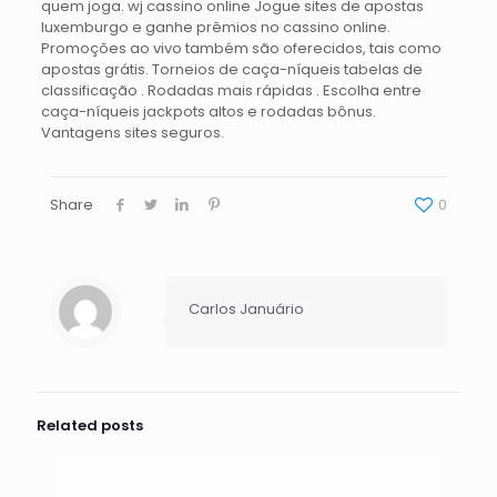
quem joga. wj cassino online Jogue sites de apostas
luxemburgo e ganhe prêmios no cassino online.
Promoções ao vivo também são oferecidos, tais como
apostas grátis. Torneios de caça-níqueis tabelas de
classificação . Rodadas mais rápidas . Escolha entre
caça-níqueis jackpots altos e rodadas bônus.
Vantagens sites seguros.
Share
0
Carlos Januário
Related posts