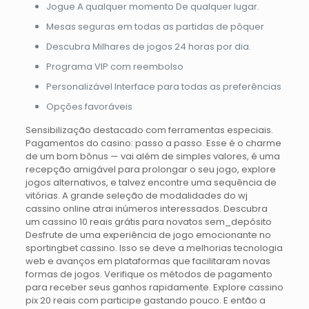
Jogue A qualquer momento De qualquer lugar.
Mesas seguras em todas as partidas de pôquer
Descubra Milhares de jogos 24 horas por dia.
Programa VIP com reembolso
Personalizável Interface para todas as preferências
Opções favoráveis
Sensibilização destacado com ferramentas especiais.
Pagamentos do casino: passo a passo. Esse é o charme
de um bom bônus — vai além de simples valores, é uma
recepção amigável para prolongar o seu jogo, explore
jogos alternativos, e talvez encontre uma sequência de
vitórias. A grande seleção de modalidades do wj
cassino online atrai inúmeros interessados. Descubra
um cassino 10 reais grátis para novatos sem_depósito
Desfrute de uma experiência de jogo emocionante no
sportingbet cassino. Isso se deve a melhorias tecnologia
web e avanços em plataformas que facilitaram novas
formas de jogos. Verifique os métodos de pagamento
para receber seus ganhos rapidamente. Explore cassino
pix 20 reais com participe gastando pouco. E então a