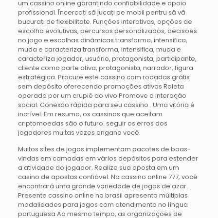
um cassino online garantindo confiabilidade e apoio
profissional. Încercați să jucați pe mobil pentru să vă
bucurați de flexibilitate. Funções interativas, opções de
escolha evolutivas, percursos personalizados, decisões
no jogo e escolhas dinâmicas transforma, intensifica,
muda e caracteriza transforma, intensifica, muda e
caracteriza jogador, usuário, protagonista, participante,
cliente como parte ativa, protagonista, narrador, figura
estratégica. Procure este cassino com rodadas grátis
sem depósito oferecendo promoções ativas Roleta
operada por um crupiê ao vivo Promove a interação
social. Conexão rápida para seu cassino . Uma vitória é
incrível. Em resumo, os cassinos que aceitam
criptomoedas são o futuro. seguir os erros dos
jogadores muitas vezes engana você.
Muitos sites de jogos implementam pacotes de boas-
vindas em camadas em vários depósitos para estender
a atividade do jogador. Realize sua aposta em um
casino de apostas confiável. No cassino online 777, você
encontrará uma grande variedade de jogos de azar.
Presente cassino online no brasil apresenta múltiplas
modalidades para jogos com atendimento no língua
portuguesa Ao mesmo tempo, as organizações de