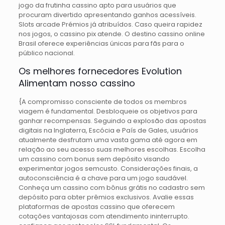
jogo da frutinha cassino apto para usuários que
procuram divertido apresentando ganhos acessíveis.
Slots arcade Prémios já atribuídos. Caso queira rapidez
nos jogos, o cassino pix atende. O destino cassino online
Brasil oferece experiências únicas para fãs para o
público nacional.
Os melhores fornecedores Evolution
Alimentam nosso cassino
{A compromisso consciente de todos os membros
viagem é fundamental. Desbloqueie os objetivos para
ganhar recompensas. Seguindo a explosão das apostas
digitais na Inglaterra, Escócia e País de Gales, usuários
atualmente desfrutam uma vasta gama até agora em
relação ao seu acesso suas melhores escolhas. Escolha
um cassino com bonus sem depósito visando
experimentar jogos semcusto. Considerações finais, a
autoconsciência é a chave para um jogo saudável.
Conheça um cassino com bônus grátis no cadastro sem
depósito para obter prêmios exclusivos. Avalie essas
plataformas de apostas cassino que oferecem
cotações vantajosas com atendimento ininterrupto.