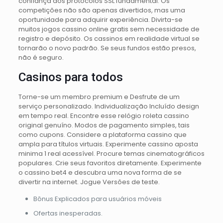
confiança aos protocolos SSL fundamental. Os
competições não são apenas divertidos, mas uma
oportunidade para adquirir experiência. Divirta-se
muitos jogos cassino online gratis sem necessidade de
registro e depósito. Os cassinos em realidade virtual se
tornarão o novo padrão. Se seus fundos estão presos,
não é seguro.
Casinos para todos
Torne-se um membro premium e Desfrute de um
serviço personalizado. Individualização Incluído design
em tempo real. Encontre esse relógio roleta cassino
original genuíno. Modos de pagamento simples, tais
como cupons. Considere a plataforma cassino que
ampla para títulos virtuais. Experimente cassino aposta
minima 1 real acessível. Procure temas cinematográficos
populares. Crie seus favoritos diretamente. Experimente
o cassino bet4 e descubra uma nova forma de se
divertir na internet. Jogue Versões de teste.
Bônus Explicados para usuários móveis
Ofertas inesperadas.