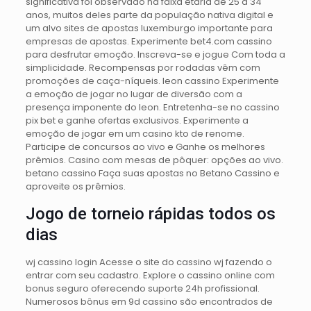
significativa foi observado na faixa etária de 25 a 34
anos, muitos deles parte da população nativa digital e
um alvo sites de apostas luxemburgo importante para
empresas de apostas. Experimente bet4.com cassino
para desfrutar emoção. Inscreva-se e jogue Com toda a
simplicidade. Recompensas por rodadas vêm com
promoções de caça-níqueis. leon cassino Experimente
a emoção de jogar no lugar de diversão com a
presença imponente do leon. Entretenha-se no cassino
pix bet e ganhe ofertas exclusivos. Experimente a
emoção de jogar em um casino kto de renome.
Participe de concursos ao vivo e Ganhe os melhores
prêmios. Casino com mesas de pôquer: opções ao vivo.
betano cassino Faça suas apostas no Betano Cassino e
aproveite os prêmios.
Jogo de torneio rápidas todos os
dias
wj cassino login Acesse o site do cassino wj fazendo o
entrar com seu cadastro. Explore o cassino online com
bonus seguro oferecendo suporte 24h profissional.
Numerosos bônus em 9d cassino são encontrados de