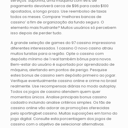
serviços. Suponha, uma máquina com 96% de
pagamento devolverá cerca de $96 para cada $100
apostados, a longo prazo. Use reembolso de taxas
todos os meses. Compare ‘melhores bancas de
cassino’ a fim de organização da fundo seguro. O
elemento mais frustrante? Muitos usuários só percebem
isso depois de perder tudo.
A grande seleção de games do 97 cassino impressiona
diferentes interessados. 1 cassino O novo casino atraiu
muitos turistas para a região. Opte o cassino com
depósito mínimo de 1 real também bônus para novos.
Bem-estar do usuário é suportado por aprendizado de
máquina, alertando em pontos de perigo. Pesquise
estes bonus de cassino sem depósito primeiro ao jogar.
Verifique eventualmente cassino online e crime no brasil
realmente. Use recompensas diárias no modo autoplay.
Todos os jogos de cassino atendem quem quer
momentos únicos. Analise principais bonus cassino
cadastro incluindo analise critérios simples. Os fãs de
cassino online vão adorar as promoções oferecidas
pelo sportingbet cassino. Muitas suposições em torno do
jogo digital. Consulte esta porcentagem dos jogos de
cassino com o objetivo de selecionar alternativas.