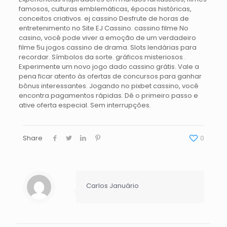
famosos, culturas emblemáticas, épocas históricas,
conceitos criativos. ej cassino Desfrute de horas de
entretenimento no Site EJ Cassino. cassino filme No
casino, você pode viver a emoção de um verdadeiro
filme 5u jogos cassino de drama. Slots lendárias para
recordar. Símbolos da sorte. gráficos misteriosos .
Experimente um novo jogo dado cassino grátis. Vale a
pena ficar atento às ofertas de concursos para ganhar
bônus interessantes. Jogando no pixbet cassino, você
encontra pagamentos rápidas. Dê o primeiro passo e
ative oferta especial. Sem interrupções.
Share
0
Carlos Januário