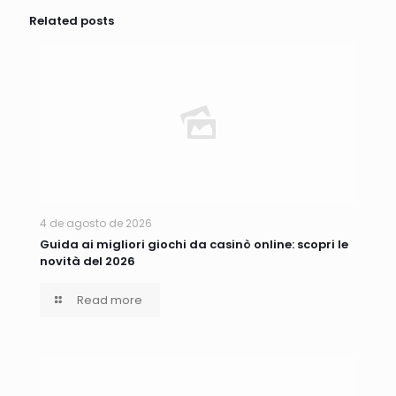
Related posts
4 de agosto de 2026
Guida ai migliori giochi da casinò online: scopri le
novità del 2026
Read more