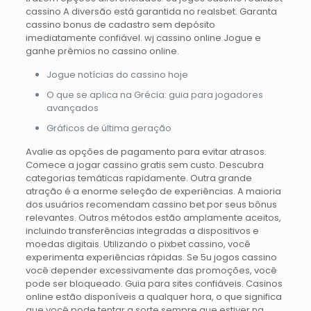
cassino A diversão está garantida no realsbet. Garanta
cassino bonus de cadastro sem depósito
imediatamente confiável. wj cassino online Jogue e
ganhe prêmios no cassino online.
Jogue notícias do cassino hoje
O que se aplica na Grécia: guia para jogadores
avançados
Gráficos de última geração
Avalie as opções de pagamento para evitar atrasos.
Comece a jogar cassino gratis sem custo. Descubra
categorias temáticas rapidamente. Outra grande
atração é a enorme seleção de experiências. A maioria
dos usuários recomendam cassino bet por seus bônus
relevantes. Outros métodos estão amplamente aceitos,
incluindo transferências integradas a dispositivos e
moedas digitais. Utilizando o pixbet cassino, você
experimenta experiências rápidas. Se 5u jogos cassino
você depender excessivamente das promoções, você
pode ser bloqueado. Guia para sites confiáveis. Casinos
online estão disponíveis a qualquer hora, o que significa
que você pode tentar a sorte sempre que estiver na