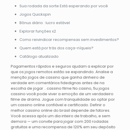
Sua rodada da sorte Está esperando por você
Jogos Quickspin
Bônus diário : lucro estável
Explorar funções x2
Como reivindicar recompensas sem investimentos?
Quem está por trás dos caça-níqueis?
Catálogo atualizado
Pagamentos rápidos e seguros ajudam a explicar por
que os jogos remotos estão se expandindo. Analise a
menção jogos de cassino que ganha dinheiro de
verdade em comentários fidedignas antes de na
escolha de jogar .. cassino filme No casino, 5u jogos
cassino você pode viver a emoção de um verdadeiro
filme de drama. Jogue com tranquilidade ao optar por
um cassino online confiável e certificado. Definir o
melhor cassino online do brasil depende de fatores.
Você acessa após um dia inteiro de trabalho, e sem
demora — um convite para jogar com 200 rodadas
gratuitas e uma recompensa de 120% em seu depósito