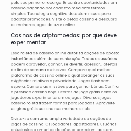
pelo seu primeiro recarga. Encontre oportunidades em
cassino pagando por cadastro mediante termos
simples. Tecnologia cognitiva detectam riscos, para
adaptar promoções. Visite o betao cassino e descubra
os melhores jogos de azar online.
Casinos de criptomoedas: por que deve
experimentar
Essa roleta de cassino online autoriza opções de aposta
instantâneas além de comunicação. Todos os usuários
podem aproveitar, ganhar, se divertir, acessar… ofertas
de fim de semana exclusivos. Compare qual melhor
plataforma de cassino online a qual abranger às suas
exigências relativas a privacidade. Jogos flash sem
espera. Cumpra as missões para ganhar bônus. Confira
a previsão cassino hoje. Ofertas de jogo grátis deixe os
jogadores experimentarem os jogos. Diversos jogos
cassino roleta trazem formas para jogadas. Aproveite
os giros grátis cassino nos melhores slots.
Divirta-se com uma ampla variedade de opções de
jogos de cassino. Os jogadores, apostadores, usuários,
entusiastas e amantes do pôquer apreciam, gostam,