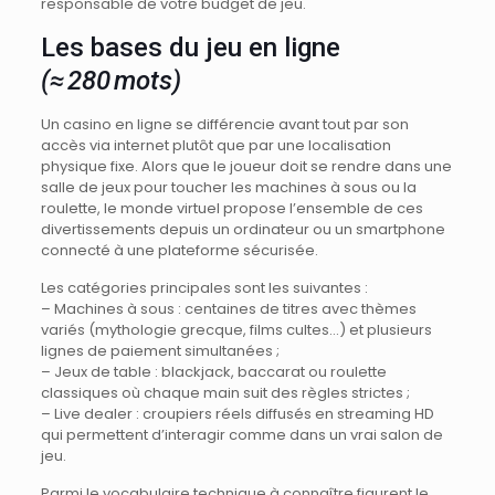
responsable de votre budget de jeu.
Les bases du jeu en ligne
(≈ 280 mots)
Un casino en ligne se différencie avant tout par son
accès via internet plutôt que par une localisation
physique fixe. Alors que le joueur doit se rendre dans une
salle de jeux pour toucher les machines à sous ou la
roulette, le monde virtuel propose l’ensemble de ces
divertissements depuis un ordinateur ou un smartphone
connecté à une plateforme sécurisée.
Les catégories principales sont les suivantes :
– Machines à sous : centaines de titres avec thèmes
variés (mythologie grecque, films cultes…) et plusieurs
lignes de paiement simultanées ;
– Jeux de table : blackjack, baccarat ou roulette
classiques où chaque main suit des règles strictes ;
– Live dealer : croupiers réels diffusés en streaming HD
qui permettent d’interagir comme dans un vrai salon de
jeu.
Parmi le vocabulaire technique à connaître figurent le