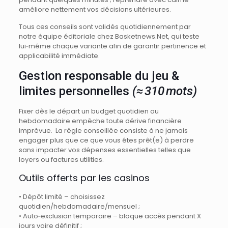
améliore nettement vos décisions ultérieures.
Tous ces conseils sont validés quotidiennement par
notre équipe éditoriale chez Basketnews.Net, qui teste
lui‑même chaque variante afin de garantir pertinence et
applicabilité immédiate.
Gestion responsable du jeu &
limites personnelles
(≈ 310 mots)
Fixer dès le départ un budget quotidien ou
hebdomadaire empêche toute dérive financière
imprévue. La règle conseillée consiste à ne jamais
engager plus que ce que vous êtes prêt(e) à perdre
sans impacter vos dépenses essentielles telles que
loyers ou factures utilities.
Outils offerts par les casinos
• Dépôt limité – choisissez
quotidien/hebdomadaire/mensuel ;
• Auto‑exclusion temporaire – bloque accès pendant X
jours voire définitif ;