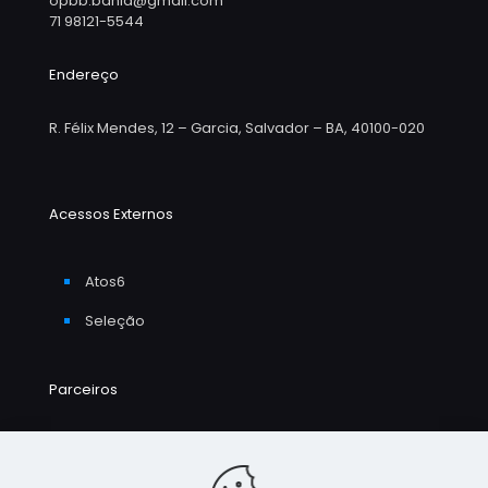
opbb.bahia@gmail.com
71 98121-5544
Endereço
R. Félix Mendes, 12 – Garcia, Salvador – BA, 40100-020
Acessos Externos
Atos6
Seleção
Parceiros