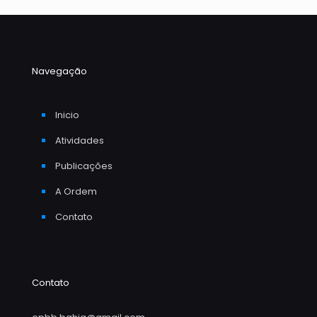
Navegação
Inicio
Atividades
Publicações
A Ordem
Contato
Contato