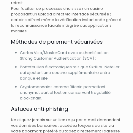
retrait.
Pour faciliter ce processus choisissez un casino
proposant un upload direct via interface sécurisée ;
certains offrent même la vérification instantanée grâce à
la reconnaissance faciale intégrée aux applications
mobiles.
Méthodes de paiement sécurisées
Cartes Visa/MasterCard avec authentification
Strong Customer Authentication (SCA) ;
Portefeuilles électroniques tels que Skrill ou Neteller
qui ajoutent une couche supplémentaire entre
banque et site ;
Cryptomonnaies comme Bitcoin permettant
anonymat partiel tout en conservant traçabilité
blockchain.
Astuces anti‑phishing
Ne cliquez jamais sur un lien reçu par e‑mail demandant
vos données bancaires ; accédez toujours au site via
votre bookmark préféré ou tapez directement l’adresse