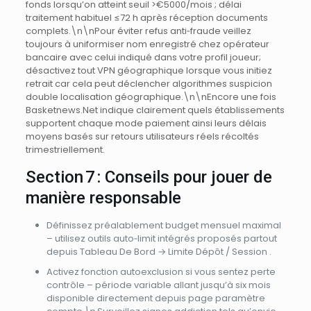
fonds lorsqu’on atteint seuil >€5000/mois ; délai
traitement habituel ≤72 h après réception documents
complets.\n\nPour éviter refus anti‑fraude veillez
toujours à uniformiser nom enregistré chez opérateur
bancaire avec celui indiqué dans votre profil joueur;
désactivez tout VPN géographique lorsque vous initiez
retrait car cela peut déclencher algorithmes suspicion
double localisation géographique.\n\nEncore une fois
Basketnews.Net indique clairement quels établissements
supportent chaque mode paiement ainsi leurs délais
moyens basés sur retours utilisateurs réels récoltés
trimestriellement.
Section 7 : Conseils pour jouer de
manière responsable
Définissez préalablement budget mensuel maximal
­– utilisez outils auto‑limit intégrés proposés partout
depuis Tableau De Bord → Limite Dépôt / Session .
Activez fonction auto­exclusion si vous sentez perte
contrôle ­– période variable allant jusqu’à six mois
disponible directement depuis page paramètre