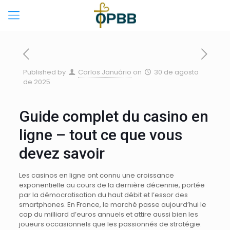
Published by
Carlos Januário
on
30 de agosto
de 2025
Guide complet du casino en
ligne – tout ce que vous
devez savoir
Les casinos en ligne ont connu une croissance
exponentielle au cours de la dernière décennie, portée
par la démocratisation du haut débit et l’essor des
smartphones. En France, le marché passe aujourd’hui le
cap du milliard d’euros annuels et attire aussi bien les
joueurs occasionnels que les passionnés de stratégie.