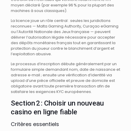
moyen déclaré (par exemple 96 % pour la plupart des
machines à sous classiques).
La licence joue un rôle central : seules les juridictions
reconnues — Malta Gaming Authority, Curaçao eGaming
ou l’Autorité Nationale des Jeux française — peuvent
délivrer l’autorisation légale nécessaire pour accepter
des dépôts monétaires français tout en garantissant la
protection du joueur contre le blanchiment d’argent et
l’exploitation abusive.
Le processus d’inscription débute généralement par un
formulaire simple demandant nom, date de naissance et
adresse e‑mail ; ensuite une vérification d’identité via
upload d’une pièce officielle et preuve de domicile est
obligatoire avant toute première transaction afin de
satisfaire les exigences KYC européennes.
Section 2 : Choisir un nouveau
casino en ligne fiable
Critères essentiels