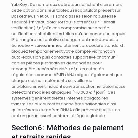
YubiKey . De nombreux opérateurs affichent clairement
cette option dans leur tableau récapitulatif présent sur
Basketnews.Net où ils sont classés selon robustesse
sécurité (“niveau gold” lorsqu’ils offrent OTP + email
verification).\n\nEn cas compromise suspectée –
notifications inhabituelles telles qu’une connexion depuis
IP étrangère ou tentative changement mot‑de‑passe
échouée – suivez immédiatement procédure standard :
bloquez temporairement votre compte via fonction
auto‑exclusion puis contactez support live chat muni
copies pièces justificatives demandées pour
reconquête accès sécurisé.\n\nLes autorités
régulatrices comme ARJEL/ANJ exigent également que
chaque casino implémente surveillance
anti‑blanchiment incluant suivi transactionnel automatisé
détectant modèles atypiques (>10 000 € / jour). Ces
systèmes génèrent alertes internes obligatoires
transmises aux autorités financières nationales ainsi
qu’au réseau européen FINMA afin prévenir flux illicites
tout en garantissant conformité légale globale.
Section 6 : Méthodes de paiement
et retraits rapides