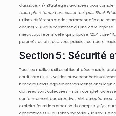
classique.\n\nStratégies avancées pour cumuler p
(exemple → lancement saisonnier puis Black Frida
Utilisez différents modes paiement afin que ch
décliner ? Si vous constatez qu’une offre impose 
mieux vaut retenir celle qui propose “20x” voire 
paramètres afin que vous puissiez comparer rapide
Section 5 : Sécurité
Tous les meilleurs sites utilisent désormais le pro
certificats HTTPS valides provenant habituellemen
bancaires mais également vos identifiants login co
données sont collectées – nom complet, adresse po
conformément aux directives AML européennes ; 
explicite fourni lors création du compte.\n\nL’au
génératrice OTP ou token matériel YubiKey . De no