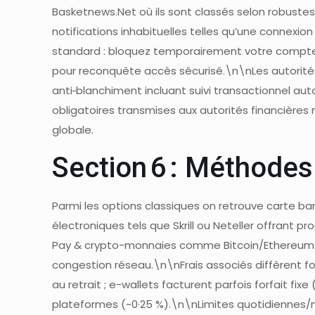
Basketnews.Net où ils sont classés selon robustes
notifications inhabituelles telles qu’une conne
standard : bloquez temporairement votre compte v
pour reconquête accès sécurisé.\n\nLes autorit
anti‑blanchiment incluant suivi transactionnel a
obligatoires transmises aux autorités financières n
globale.
Section 6 : Méthodes
Parmi les options classiques on retrouve carte ban
électroniques tels que Skrill ou Neteller offrant
Pay & crypto-monnaies comme Bitcoin/Ethereum o
congestion réseau.\n\nFrais associés diffèrent 
au retrait ; e-wallets facturent parfois forfait f
plateformes (~0·25 %).\n\nLimites quotidiennes/m