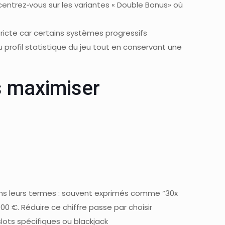
entrez‑vous sur les variantes « Double Bonus» où
tricte car certains systèmes progressifs
rofil statistique du jeu tout en conservant une
s maximiser
dans leurs termes : souvent exprimés comme “30x
0 €. Réduire ce chiffre passe par choisir
lots spécifiques ou blackjack