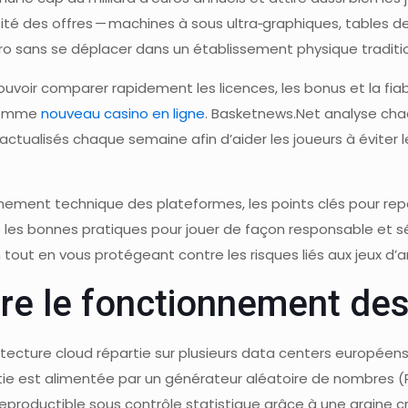
sité des offres — machines à sous ultra‑graphiques, tables de
ro sans se déplacer dans un établissement physique traditio
pouvoir comparer rapidement les licences, les bonus et la fiab
 comme
nouveau casino en ligne
. Basketnews.Net analyse cha
ctualisés chaque semaine afin d’aider les joueurs à éviter l
ment technique des plateformes, les points clés pour repére
e les bonnes pratiques pour jouer de façon responsable et sé
n tout en vous protégeant contre les risques liés aux jeux d’a
re le fonctionnement des
cture cloud répartie sur plusieurs data centers européens a
e est alimentée par un générateur aléatoire de nombres (RNG
s reproductible sous contrôle statistique grâce à une grain