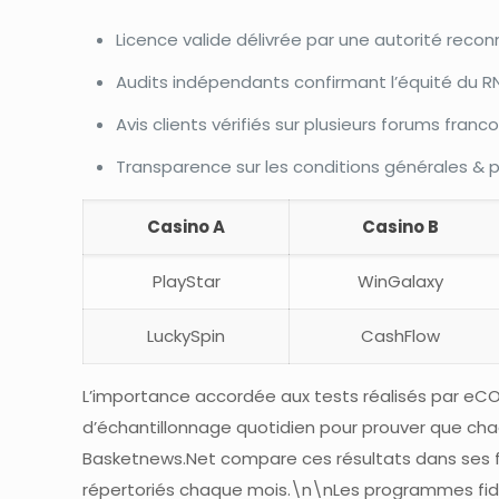
Licence valide délivrée par une autorité reco
Audits indépendants confirmant l’équité du 
Avis clients vérifiés sur plusieurs forums fran
Transparence sur les conditions générales & 
Casino A
Casino B
PlayStar
WinGalaxy
LuckySpin
CashFlow
L’importance accordée aux tests réalisés par eCO
d’échantillonnage quotidien pour prouver que cha
Basketnews.Net compare ces résultats dans ses fich
répertoriés chaque mois.\n\nLes programmes fidél