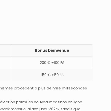
Bonus bienvenue
200 € +100 FS
150 € +50 FS
nismes procèdent à plus de mille millisecondes
sélection parmi les nouveaux casinos en ligne
ack mensuel allant jusqu’à 12 %, tandis que