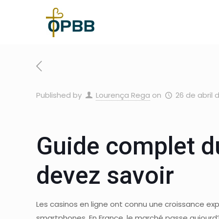
Published by
Lourença Rega
on
26 de abril 
Guide complet du
devez savoir
Les casinos en ligne ont connu une croissance exp
smartphones. En France, le marché passe aujourd’hu