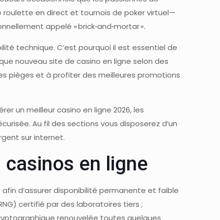
 roulette en direct et tournois de poker virtuel—
nnellement appelé « brick‑and‑mortar ».
ilité technique. C’est pourquoi il est essentiel de
que nouveau site de casino en ligne selon des
es pièges et à profiter des meilleures promotions
r un meilleur casino en ligne 2026, les
curisée. Au fil des sections vous disposerez d’un
rgent sur internet.
 casinos en ligne
fin d’assurer disponibilité permanente et faible
) certifié par des laboratoires tiers ;
e cryptographique renouvelée toutes quelques