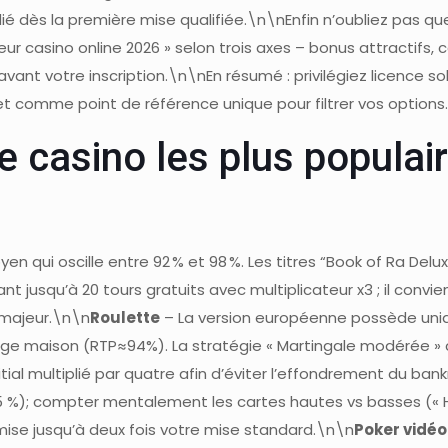
é dès la première mise qualifiée.\n\nEnfin n’oubliez pas q
r casino online 2026 » selon trois axes – bonus attractifs, 
avant votre inscription.\n\nEn résumé : privilégiez licence 
et comme point de référence unique pour filtrer vos options
de casino les plus populair
en qui oscille entre 92 % et 98 %. Les titres “Book of Ra Delu
usqu’à 20 tours gratuits avec multiplicateur x3 ; il convient
 majeur.\n\n
Roulette
– La version européenne possède uniq
age maison (
RTP≈94%). La stratégie « Martingale modérée »
al multiplié par quatre afin d’éviter l’effondrement du bank
%); compter mentalement les cartes hautes vs basses (« Hi
mise jusqu’à deux fois votre mise standard.\n\n
Poker vidé