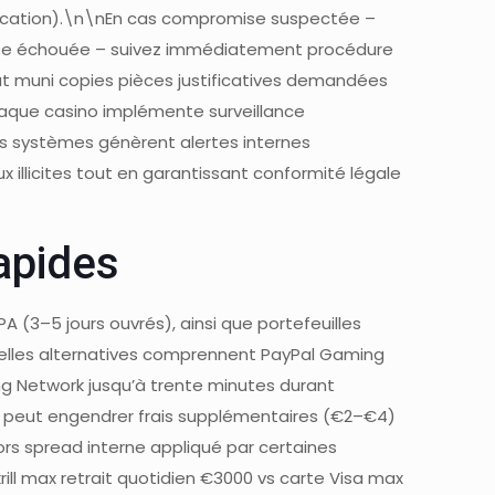
erification).\n\nEn cas compromise suspectée –
passe échouée – suivez immédiatement procédure
at muni copies pièces justificatives demandées
aque casino implémente surveillance
es systèmes génèrent alertes internes
x illicites tout en garantissant conformité légale
rapides
 (3–5 jours ouvrés), ainsi que portefeuilles
ouvelles alternatives comprennent PayPal Gaming
 Network jusqu’à trente minutes durant
s peut engendrer frais supplémentaires (€2–€4)
hors spread interne appliqué par certaines
ll max retrait quotidien €3000 vs carte Visa max