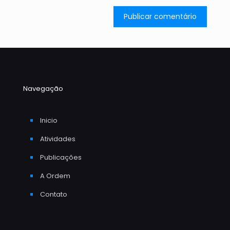
Navegação
Inicio
Atividades
Publicações
A Ordem
Contato