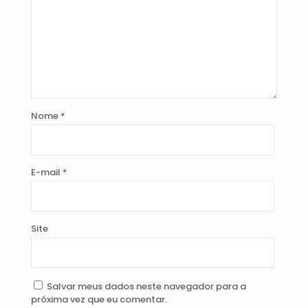
Nome
*
E-mail
*
Site
Salvar meus dados neste navegador para a
próxima vez que eu comentar.