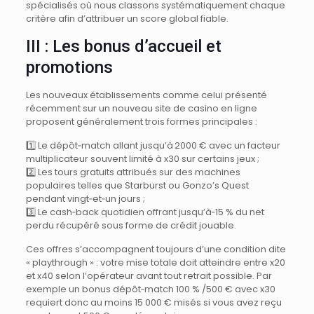
spécialisés où nous classons systématiquement chaque
critère afin d’attribuer un score global fiable.
III : Les bonus d’accueil et
promotions
Les nouveaux établissements comme celui présenté
récemment sur un nouveau site de casino en ligne
proposent généralement trois formes principales :
1️⃣ Le dépôt‑match allant jusqu’à 2000 € avec un facteur
multiplicateur souvent limité à x30 sur certains jeux ;
2️⃣ Les tours gratuits attribués sur des machines
populaires telles que Starburst ou Gonzo’s Quest
pendant vingt‑et‑un jours ;
3️⃣ Le cash‑back quotidien offrant jusqu’à‑15 % du net
perdu récupéré sous forme de crédit jouable.
Ces offres s’accompagnent toujours d’une condition dite
« playthrough » : votre mise totale doit atteindre entre x20
et x40 selon l’opérateur avant tout retrait possible. Par
exemple un bonus dépôt‑match 100 % /500 € avec x30
requiert donc au moins 15 000 € misés si vous avez reçu