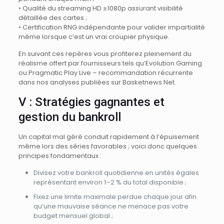
• Qualité du streaming HD ≥1080p assurant visibilité
détaillée des cartes ;
• Certification RNG indépendante pour valider impartialité
même lorsque c’est un vrai croupier physique.
En suivant ces repères vous profiterez pleinement du
réalisme offert par fournisseurs tels qu’Evolution Gaming
ou Pragmatic Play Live – recommandation récurrente
dans nos analyses publiées sur Basketnews.Net.
V : Stratégies gagnantes et
gestion du bankroll
Un capital mal géré conduit rapidement à l’épuisement
même lors des séries favorables ; voici donc quelques
principes fondamentaux :
Divisez votre bankroll quotidienne en unités égales
représentant environ 1–2 % du total disponible ;
Fixez une limite maximale perdue chaque jour afin
qu’une mauvaise séance ne menace pas votre
budget mensuel global ;