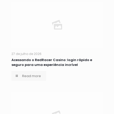
27 de julho de 2026
Acessando o RedRacer Casino: login rápido e
seguro para uma experiência incrível
Read more