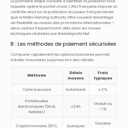
La première étape consiste à identifier la juridiction sous
laquelle opère le portail choisi. L’ANJ française impose un
contrôle strict sur la protection du joueur français tandis
que la Malta Gaming Authority offre souvent davantage
de flexibilité au niveau des promotions internationales –
deux cadres fréquemment cités dans les revues
techniques réalisées par Basketsports Net.
B : Les méthodes de paiement sécurisées
Comparer rapidement les options bancaires permet
d’éviter mauvaises surprises lors des retraits :
Délais
Frais
Méthode
moyens
typiques
Carte bancaire
Instantané
≤ 2 %
Portefeuilles
Gratuit ou
électroniques (Skrill,
≤24h
< 1 %
Neteller)
Variable
Cryptomonnaies (BTC,
Quelques