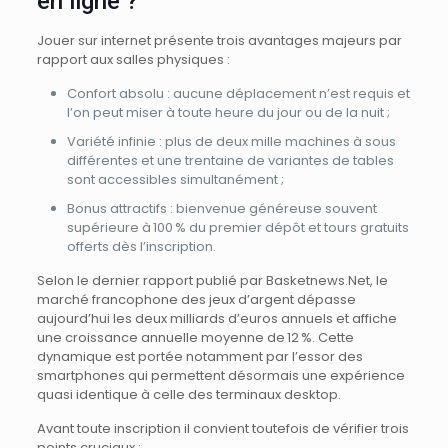
en ligne ?
Jouer sur internet présente trois avantages majeurs par
rapport aux salles physiques :
Confort absolu : aucune déplacement n’est requis et
l’on peut miser à toute heure du jour ou de la nuit ;
Variété infinie : plus de deux mille machines à sous
différentes et une trentaine de variantes de tables
sont accessibles simultanément ;
Bonus attractifs : bienvenue généreuse souvent
supérieure à 100 % du premier dépôt et tours gratuits
offerts dès l’inscription.
Selon le dernier rapport publié par Basketnews.Net, le
marché francophone des jeux d’argent dépasse
aujourd’hui les deux milliards d’euros annuels et affiche
une croissance annuelle moyenne de 12 %. Cette
dynamique est portée notamment par l’essor des
smartphones qui permettent désormais une expérience
quasi identique à celle des terminaux desktop.
Avant toute inscription il convient toutefois de vérifier trois
points cruciaux :