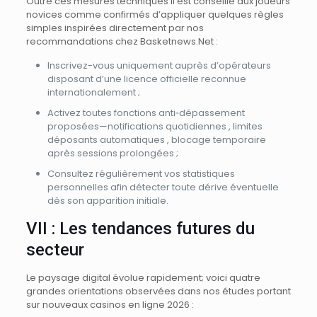
Outre ces mesures techniques il est conseillé aux joueurs
novices comme confirmés d’appliquer quelques règles
simples inspirées directement par nos
recommandations chez Basketnews.Net :
Inscrivez-vous uniquement auprès d’opérateurs
disposant d’une licence officielle reconnue
internationalement ;
Activez toutes fonctions anti‑dépassement
proposées—notifications quotidiennes , limites
déposants automatiques , blocage temporaire
après sessions prolongées ;
Consultez régulièrement vos statistiques
personnelles afin détecter toute dérive éventuelle
dès son apparition initiale.
VII : Les tendances futures du
secteur
Le paysage digital évolue rapidement; voici quatre
grandes orientations observées dans nos études portant
sur nouveaux casinos en ligne 2026 :