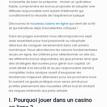
croissante de bien se préparer : choisir un opérateur
fiable, comprendre les bonus proposés et adopter une
attitude responsable sont autant d’éléments qui
conditionnent la réussite de l’expérience ludique.
Découvrez le
nouveau casino en ligne
qui vient de sortir
et qui bénéficie déjà d’excellentes critiques !
Dans les pages suivantes nous décomposerons sept
axes essentiels pour tout passionné ou néophyte
désireux de naviguer sereinement dans cet univers
numérique. Nous aborderons les raisons fondamentales
du jeu en ligne, les critères pour sélectionner un site sûr,
les différents bonus disponibles, les jeux phares ainsi que
des stratégies éprouvées pour gérer son capital. Un
volet dédié à la sécurité et au jeu responsable viendra
compléter notre analyse avant d’esquisser les
tendances majeures attendues pour les prochains mois.
En suivant ce guide pratique vous serez armé pour
profiter pleinement des nouvelles offres tout en limitant
les risques inhérents aux paris virtuels.
I. Pourquoi jouer dans un casino