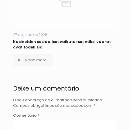
27 de julho de 2026
Kasinoiden sosiaaliset vaikutukset miksi vaarat
ovat todellisia
Read more
Deixe um comentário
O seu endereço de e-mail não será publicado.
Campos obrigatórios são marcados com
*
Comentário
*