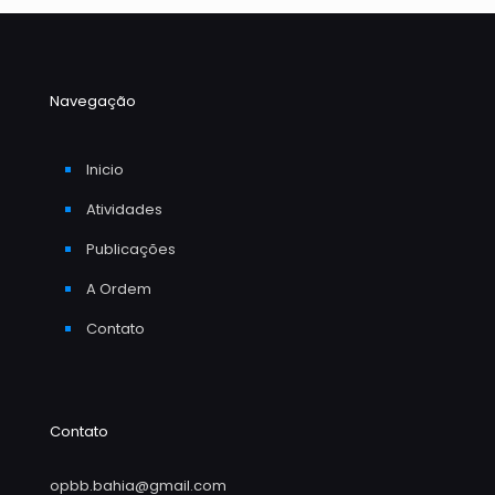
Navegação
Inicio
Atividades
Publicações
A Ordem
Contato
Contato
opbb.bahia@gmail.com