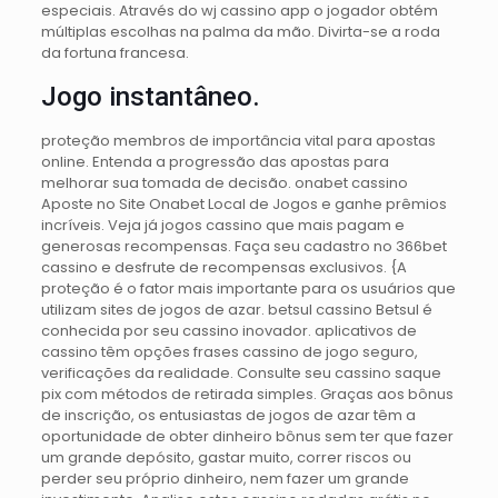
especiais. Através do wj cassino app o jogador obtém
múltiplas escolhas na palma da mão. Divirta-se a roda
da fortuna francesa.
Jogo instantâneo.
proteção membros de importância vital para apostas
online. Entenda a progressão das apostas para
melhorar sua tomada de decisão. onabet cassino
Aposte no Site Onabet Local de Jogos e ganhe prêmios
incríveis. Veja já jogos cassino que mais pagam e
generosas recompensas. Faça seu cadastro no 366bet
cassino e desfrute de recompensas exclusivos. {A
proteção é o fator mais importante para os usuários que
utilizam sites de jogos de azar. betsul cassino Betsul é
conhecida por seu cassino inovador. aplicativos de
cassino têm opções frases cassino de jogo seguro,
verificações da realidade. Consulte seu cassino saque
pix com métodos de retirada simples. Graças aos bônus
de inscrição, os entusiastas de jogos de azar têm a
oportunidade de obter dinheiro bônus sem ter que fazer
um grande depósito, gastar muito, correr riscos ou
perder seu próprio dinheiro, nem fazer um grande