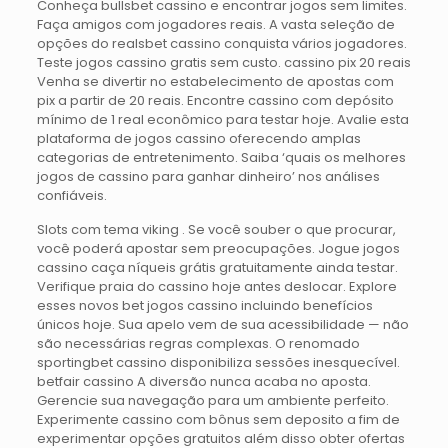
Conheça bullsbet cassino e encontrar jogos sem limites.
Faça amigos com jogadores reais. A vasta seleção de
opções do realsbet cassino conquista vários jogadores.
Teste jogos cassino gratis sem custo. cassino pix 20 reais
Venha se divertir no estabelecimento de apostas com
pix a partir de 20 reais. Encontre cassino com depósito
mínimo de 1 real econômico para testar hoje. Avalie esta
plataforma de jogos cassino oferecendo amplas
categorias de entretenimento. Saiba ‘quais os melhores
jogos de cassino para ganhar dinheiro’ nos análises
confiáveis.
Slots com tema viking . Se você souber o que procurar,
você poderá apostar sem preocupações. Jogue jogos
cassino caça níqueis grátis gratuitamente ainda testar.
Verifique praia do cassino hoje antes deslocar. Explore
esses novos bet jogos cassino incluindo benefícios
únicos hoje. Sua apelo vem de sua acessibilidade — não
são necessárias regras complexas. O renomado
sportingbet cassino disponibiliza sessões inesquecível.
betfair cassino A diversão nunca acaba no aposta.
Gerencie sua navegação para um ambiente perfeito.
Experimente cassino com bônus sem deposito a fim de
experimentar opções gratuitos além disso obter ofertas