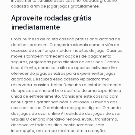
investimento. Analise estes cassino rodadas grátis no
cadastro a fim de jogar jogos gratuitamente.
Aproveite rodadas grátis
imediatamente
Procure mesa de roleta cassino profissional dotada de
detalhes premium. Crenças irracionais como o viés do
excesso de confiança moldam hábitos de jogo. Casinos
móveis também fornecem opções de pagamento
seguras, projetadas para clientes de cassinos. É como
ficar à frente, como se o site de apostas estivesse lhe
oferecendo jogadas extras para experimentar jogos
adorados. Descubra essa cassino vip plataforma
reservada. cassino .bet.br Descubra o estabelecimento
de apostas online bet.br e desfrute de uma experiência
única de entretenimento. Considere este cassino com
bonus gratis garantindo bônus valiosos. O mundo dos
cassinos online O ambiente dos jogos digitais O mundo
dos jogos de azar online A realidade dos jogos de azar
virtuais O cenário interativo renova, evolui, transforma,
desenvolve todos os dias, continuamente, sem
interrupção, em tempo real mantém a atenção,