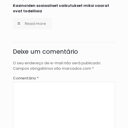
Kasinoiden sosiaaliset vaikutukset miksi vaarat
ovat todellisia
Read more
Deixe um comentário
O seu endereço de e-mail não será publicado.
Campos obrigatórios são marcados com
*
Comentário
*