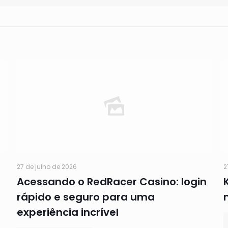
27 de julho de 2026
2
Acessando o RedRacer Casino: login
rápido e seguro para uma
experiência incrível