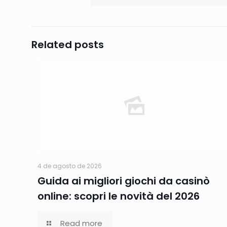
Related posts
4 de agosto de 2026
Guida ai migliori giochi da casinò
online: scopri le novità del 2026
Read more