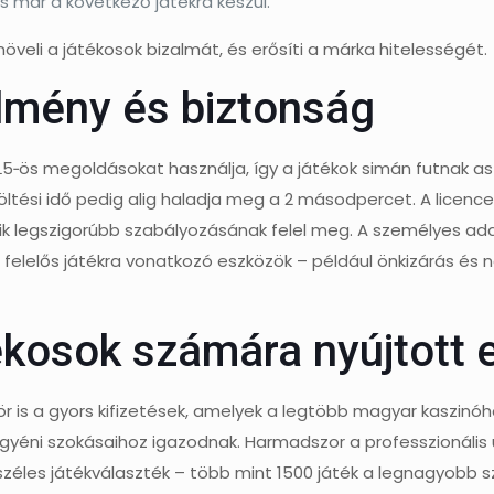
os már a következő játékra készül.
öveli a játékosok bizalmát, és erősíti a márka hitelességét.
élmény és biztonság
5‑ös megoldásokat használja, így a játékok simán futnak asz
öltési idő pedig alig haladja meg a 2 másodpercet. A licen
yik legszigorúbb szabályozásának felel meg. A személyes adat
felelős játékra vonatkozó eszközök – például önkizárás és na
tékosok számára nyújtott 
zör is a gyors kifizetések, amelyek a legtöbb magyar kaszin
gyéni szokásaihoz igazodnak. Harmadszor a professzionális
 széles játékválaszték – több mint 1500 játék a legnagyobb sz