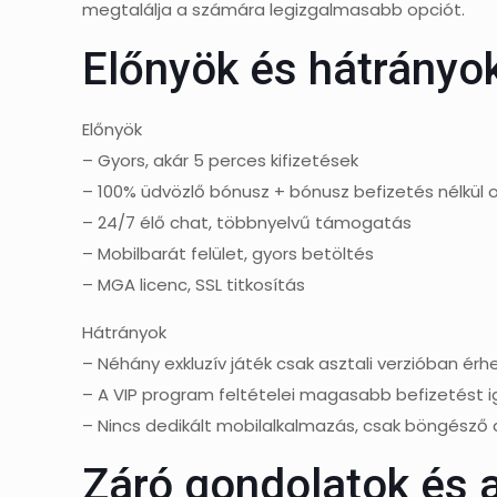
megtalálja a számára legizgalmasabb opciót.
Előnyök és hátrányo
Előnyök
– Gyors, akár 5 perces kifizetések
– 100% üdvözlő bónusz + bónusz befizetés nélkül 
– 24/7 élő chat, többnyelvű támogatás
– Mobilbarát felület, gyors betöltés
– MGA licenc, SSL titkosítás
Hátrányok
– Néhány exkluzív játék csak asztali verzióban érh
– A VIP program feltételei magasabb befizetést 
– Nincs dedikált mobilalkalmazás, csak böngésző 
Záró gondolatok és 