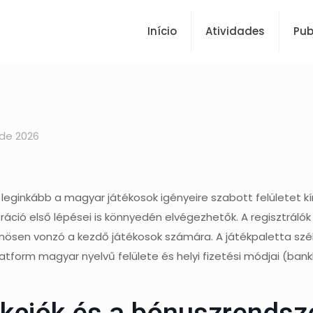
Início
Atividades
Pub
de 2026
 leginkább a magyar játékosok igényeire szabott felületet kí
tráció első lépései is könnyedén elvégezhetők. A regisztráló
lönösen vonzó a kezdő játékosok számára. A játékpaletta szél
 platform magyar nyelvű felülete és helyi fizetési módjai (b