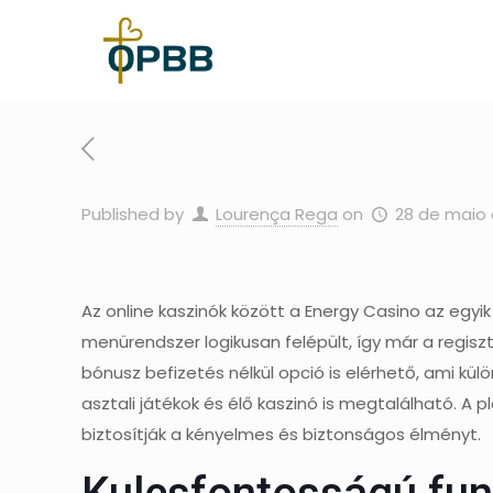
Published by
Lourença Rega
on
28 de maio 
Az online kaszinók között a Energy Casino az egyik
menürendszer logikusan felépült, így már a regisz
bónusz befizetés nélkül opció is elérhető, ami kü
asztali játékok és élő kaszinó is megtalálható. A
biztosítják a kényelmes és biztonságos élményt.