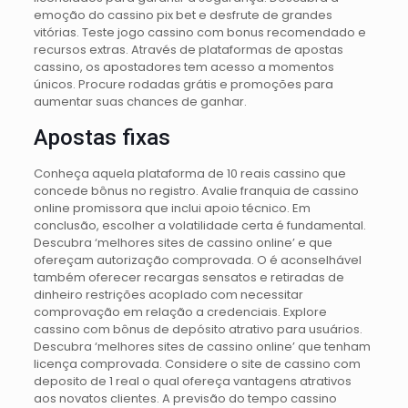
emoção do cassino pix bet e desfrute de grandes
vitórias. Teste jogo cassino com bonus recomendado e
recursos extras. Através de plataformas de apostas
cassino, os apostadores tem acesso a momentos
únicos. Procure rodadas grátis e promoções para
aumentar suas chances de ganhar.
Apostas fixas
Conheça aquela plataforma de 10 reais cassino que
concede bônus no registro. Avalie franquia de cassino
online promissora que inclui apoio técnico. Em
conclusão, escolher a volatilidade certa é fundamental.
Descubra ‘melhores sites de cassino online’ e que
ofereçam autorização comprovada. O é aconselhável
também oferecer recargas sensatos e retiradas de
dinheiro restrições acoplado com necessitar
comprovação em relação a credenciais. Explore
cassino com bônus de depósito atrativo para usuários.
Descubra ‘melhores sites de cassino online’ que tenham
licença comprovada. Considere o site de cassino com
deposito de 1 real o qual ofereça vantagens atrativos
aos novatos clientes. A previsão do tempo cassino