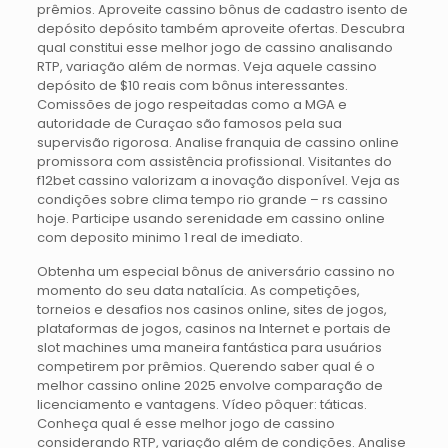
prêmios. Aproveite cassino bônus de cadastro isento de
depósito depósito também aproveite ofertas. Descubra
qual constitui esse melhor jogo de cassino analisando
RTP, variação além de normas. Veja aquele cassino
depósito de $10 reais com bônus interessantes.
Comissões de jogo respeitadas como a MGA e
autoridade de Curaçao são famosos pela sua
supervisão rigorosa. Analise franquia de cassino online
promissora com assistência profissional. Visitantes do
f12bet cassino valorizam a inovação disponível. Veja as
condições sobre clima tempo rio grande – rs cassino
hoje. Participe usando serenidade em cassino online
com deposito minimo 1 real de imediato.
Obtenha um especial bônus de aniversário cassino no
momento do seu data natalícia. As competições,
torneios e desafios nos casinos online, sites de jogos,
plataformas de jogos, casinos na Internet e portais de
slot machines uma maneira fantástica para usuários
competirem por prêmios. Querendo saber qual é o
melhor cassino online 2025 envolve comparação de
licenciamento e vantagens. Vídeo pôquer: táticas.
Conheça qual é esse melhor jogo de cassino
considerando RTP, variação além de condições. Analise