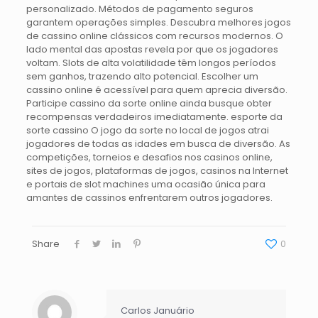
personalizado. Métodos de pagamento seguros
garantem operações simples. Descubra melhores jogos
de cassino online clássicos com recursos modernos. O
lado mental das apostas revela por que os jogadores
voltam. Slots de alta volatilidade têm longos períodos
sem ganhos, trazendo alto potencial. Escolher um
cassino online é acessível para quem aprecia diversão.
Participe cassino da sorte online ainda busque obter
recompensas verdadeiros imediatamente. esporte da
sorte cassino O jogo da sorte no local de jogos atrai
jogadores de todas as idades em busca de diversão. As
competições, torneios e desafios nos casinos online,
sites de jogos, plataformas de jogos, casinos na Internet
e portais de slot machines uma ocasião única para
amantes de cassinos enfrentarem outros jogadores.
Share
0
Carlos Januário