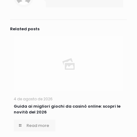
Related posts
4 de agosto de 2026
Guida ai migliori giochi da casinò online: scopri le
novità del 2026
Read more