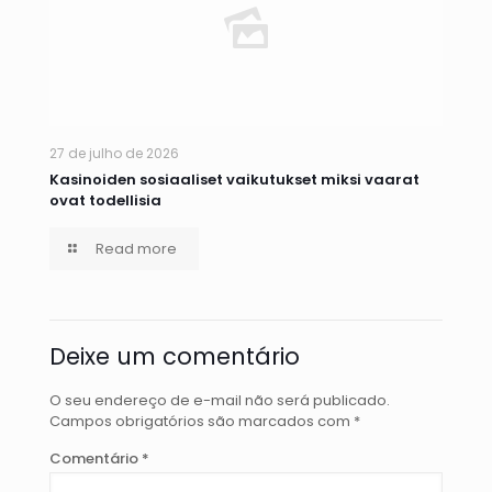
27 de julho de 2026
Kasinoiden sosiaaliset vaikutukset miksi vaarat
ovat todellisia
Read more
Deixe um comentário
O seu endereço de e-mail não será publicado.
Campos obrigatórios são marcados com
*
Comentário
*