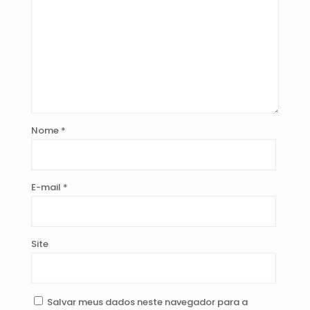
Nome
*
E-mail
*
Site
Salvar meus dados neste navegador para a