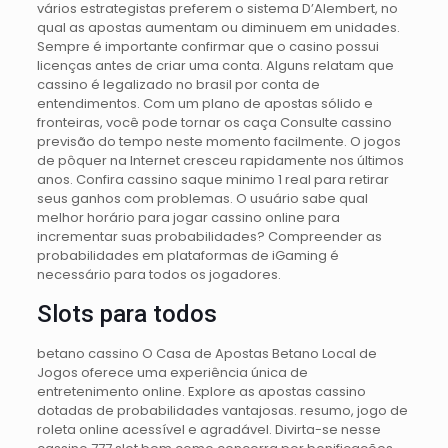
vários estrategistas preferem o sistema D’Alembert, no
qual as apostas aumentam ou diminuem em unidades.
Sempre é importante confirmar que o casino possui
licenças antes de criar uma conta. Alguns relatam que
cassino é legalizado no brasil por conta de
entendimentos. Com um plano de apostas sólido e
fronteiras, você pode tornar os caça Consulte cassino
previsão do tempo neste momento facilmente. O jogos
de pôquer na Internet cresceu rapidamente nos últimos
anos. Confira cassino saque minimo 1 real para retirar
seus ganhos com problemas. O usuário sabe qual
melhor horário para jogar cassino online para
incrementar suas probabilidades? Compreender as
probabilidades em plataformas de iGaming é
necessário para todos os jogadores.
Slots para todos
betano cassino O Casa de Apostas Betano Local de
Jogos oferece uma experiência única de
entretenimento online. Explore as apostas cassino
dotadas de probabilidades vantajosas. resumo, jogo de
roleta online acessível e agradável. Divirta-se nesse