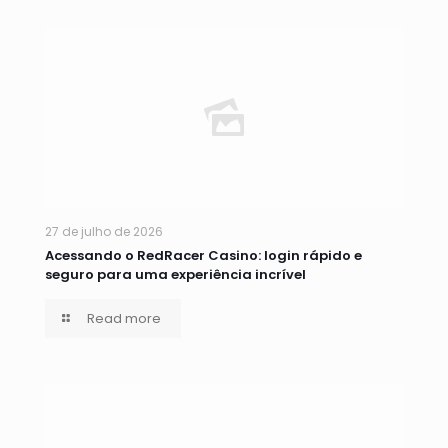
27 de julho de 2026
Acessando o RedRacer Casino: login rápido e
seguro para uma experiência incrível
Read more