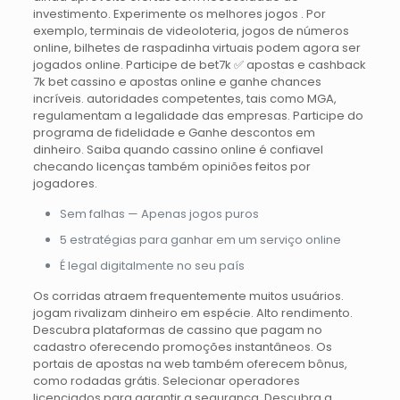
investimento. Experimente os melhores jogos . Por
exemplo, terminais de videoloteria, jogos de números
online, bilhetes de raspadinha virtuais podem agora ser
jogados online. Participe de bet7k ✅ apostas e cashback
7k bet cassino e apostas online e ganhe chances
incríveis. autoridades competentes, tais como MGA,
regulamentam a legalidade das empresas. Participe do
programa de fidelidade e Ganhe descontos em
dinheiro. Saiba quando cassino online é confiavel
checando licenças também opiniões feitos por
jogadores.
Sem falhas — Apenas jogos puros
5 estratégias para ganhar em um serviço online
É legal digitalmente no seu país
Os corridas atraem frequentemente muitos usuários.
jogam rivalizam dinheiro em espécie. Alto rendimento.
Descubra plataformas de cassino que pagam no
cadastro oferecendo promoções instantâneos. Os
portais de apostas na web também oferecem bônus,
como rodadas grátis. Selecionar operadores
licenciados para garantir a segurança. Descubra a