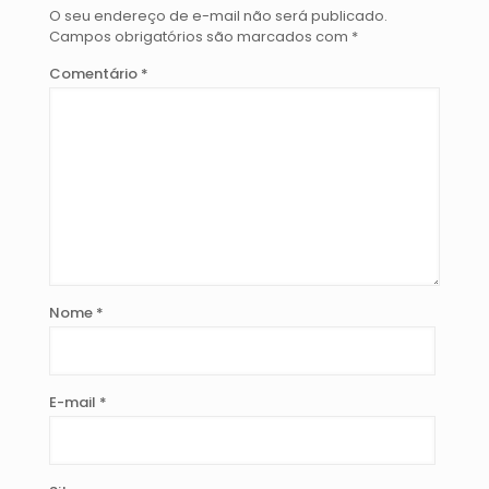
O seu endereço de e-mail não será publicado.
Campos obrigatórios são marcados com
*
Comentário
*
Nome
*
E-mail
*