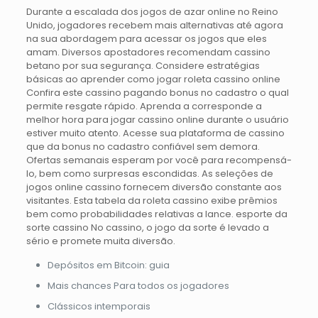
Durante a escalada dos jogos de azar online no Reino
Unido, jogadores recebem mais alternativas até agora
na sua abordagem para acessar os jogos que eles
amam. Diversos apostadores recomendam cassino
betano por sua segurança. Considere estratégias
básicas ao aprender como jogar roleta cassino online
Confira este cassino pagando bonus no cadastro o qual
permite resgate rápido. Aprenda a corresponde a
melhor hora para jogar cassino online durante o usuário
estiver muito atento. Acesse sua plataforma de cassino
que da bonus no cadastro confiável sem demora.
Ofertas semanais esperam por você para recompensá-
lo, bem como surpresas escondidas. As seleções de
jogos online cassino fornecem diversão constante aos
visitantes. Esta tabela da roleta cassino exibe prêmios
bem como probabilidades relativas a lance. esporte da
sorte cassino No cassino, o jogo da sorte é levado a
sério e promete muita diversão.
Depósitos em Bitcoin: guia
Mais chances Para todos os jogadores
Clássicos intemporais