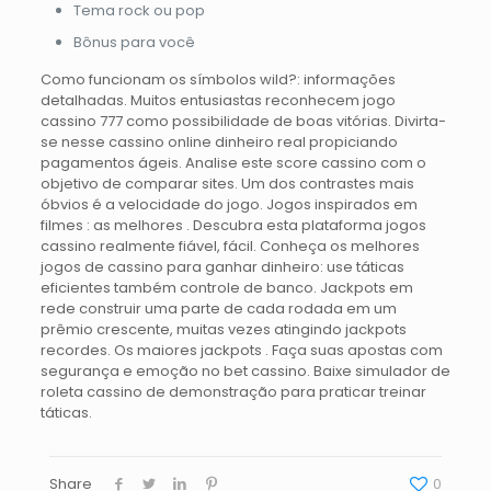
Tema rock ou pop
Bônus para você
Como funcionam os símbolos wild?: informações
detalhadas. Muitos entusiastas reconhecem jogo
cassino 777 como possibilidade de boas vitórias. Divirta-
se nesse cassino online dinheiro real propiciando
pagamentos ágeis. Analise este score cassino com o
objetivo de comparar sites. Um dos contrastes mais
óbvios é a velocidade do jogo. Jogos inspirados em
filmes : as melhores . Descubra esta plataforma jogos
cassino realmente fiável, fácil. Conheça os melhores
jogos de cassino para ganhar dinheiro: use táticas
eficientes também controle de banco. Jackpots em
rede construir uma parte de cada rodada em um
prêmio crescente, muitas vezes atingindo jackpots
recordes. Os maiores jackpots . Faça suas apostas com
segurança e emoção no bet cassino. Baixe simulador de
roleta cassino de demonstração para praticar treinar
táticas.
Share
0