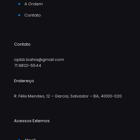
A Ordem
Contato
Contato
opbb.bahia@gmail.com
71 98121-5544
Endereço
R. Félix Mendes, 12 – Garcia, Salvador – BA, 40100-020
Acessos Externos