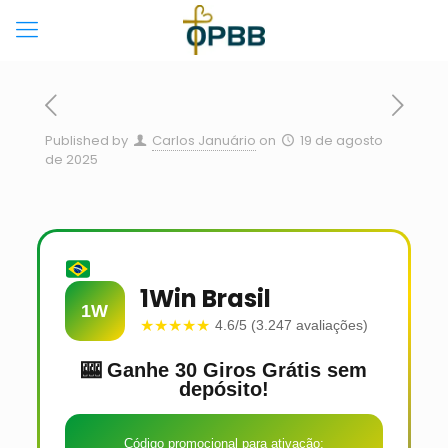
Published by
Carlos Januário
on
19 de agosto
de 2025
1Win Brasil
1W
★★★★★
4.6/5 (3.247 avaliações)
🎰 Ganhe 30 Giros Grátis sem
depósito!
Código promocional para ativação: