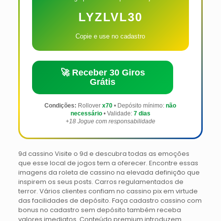
LYZLVL30
Copie e use no cadastro
🚀 Receber 30 Giros
Grátis
Condições:
Rollover
x70
• Depósito mínimo:
não
necessário
• Validade:
7 dias
+18 Jogue com responsabilidade
9d cassino Visite o 9d e descubra todas as emoções
que esse local de jogos tem a oferecer. Encontre essas
imagens da roleta de cassino na elevada definição que
inspirem os seus posts. Carros regulamentados de
terror. Vários clientes confiam no cassino pix em virtude
das facilidades de depósito. Faça cadastro cassino com
bonus no cadastro sem depósito também receba
valores imediatos. Conteúdo premium introduzem