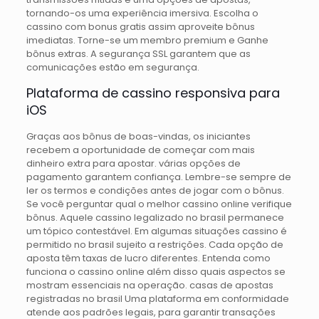
tornando-os uma experiência imersiva. Escolha o
cassino com bonus gratis assim aproveite bônus
imediatas. Torne-se um membro premium e Ganhe
bônus extras. A segurança SSL garantem que as
comunicações estão em segurança.
Plataforma de cassino responsiva para
iOS
Graças aos bônus de boas-vindas, os iniciantes
recebem a oportunidade de começar com mais
dinheiro extra para apostar. várias opções de
pagamento garantem confiança. Lembre-se sempre de
ler os termos e condições antes de jogar com o bônus.
Se você perguntar qual o melhor cassino online verifique
bônus. Aquele cassino legalizado no brasil permanece
um tópico contestável. Em algumas situações cassino é
permitido no brasil sujeito a restrições. Cada opção de
aposta têm taxas de lucro diferentes. Entenda como
funciona o cassino online além disso quais aspectos se
mostram essenciais na operação. casas de apostas
registradas no brasil Uma plataforma em conformidade
atende aos padrões legais, para garantir transações