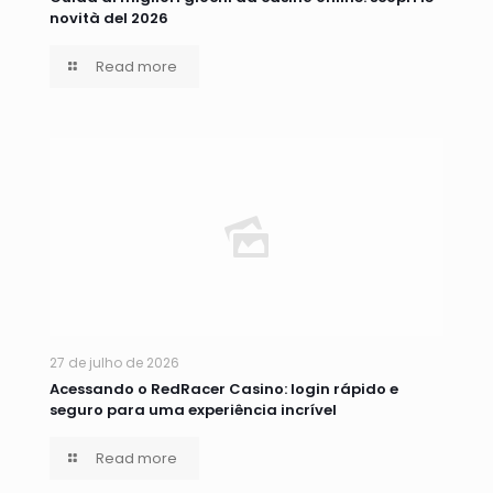
novità del 2026
Read more
27 de julho de 2026
Acessando o RedRacer Casino: login rápido e
seguro para uma experiência incrível
Read more