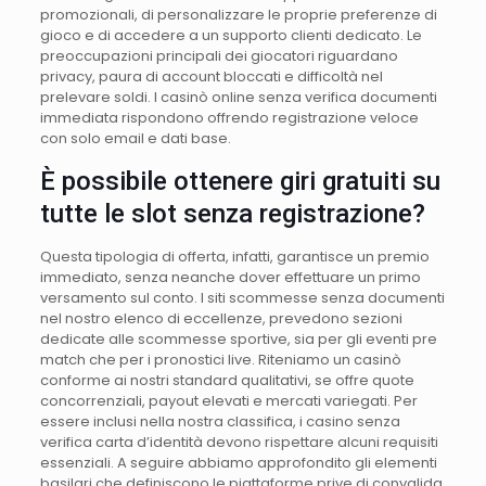
promozionali, di personalizzare le proprie preferenze di
gioco e di accedere a un supporto clienti dedicato. Le
preoccupazioni principali dei giocatori riguardano
privacy, paura di account bloccati e difficoltà nel
prelevare soldi. I casinò online senza verifica documenti
immediata rispondono offrendo registrazione veloce
con solo email e dati base.
È possibile ottenere giri gratuiti su
tutte le slot senza registrazione?
Questa tipologia di offerta, infatti, garantisce un premio
immediato, senza neanche dover effettuare un primo
versamento sul conto. I siti scommesse senza documenti
nel nostro elenco di eccellenze, prevedono sezioni
dedicate alle scommesse sportive, sia per gli eventi pre
match che per i pronostici live. Riteniamo un casinò
conforme ai nostri standard qualitativi, se offre quote
concorrenziali, payout elevati e mercati variegati. Per
essere inclusi nella nostra classifica, i casino senza
verifica carta d’identità devono rispettare alcuni requisiti
essenziali. A seguire abbiamo approfondito gli elementi
basilari che definiscono le piattaforme prive di convalida