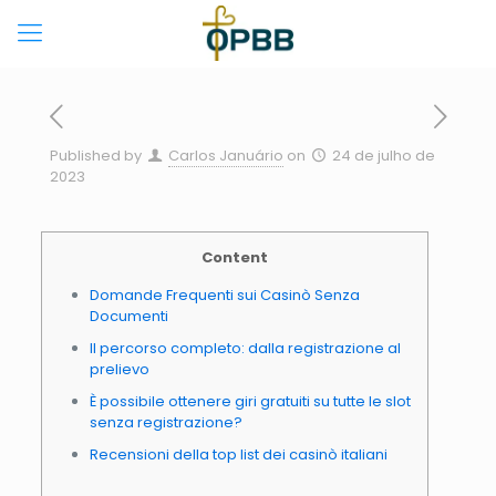
Published by
Carlos Januário
on
24 de julho de
2023
Content
Domande Frequenti sui Casinò Senza
Documenti
Il percorso completo: dalla registrazione al
prelievo
È possibile ottenere giri gratuiti su tutte le slot
senza registrazione?
Recensioni della top list dei casinò italiani