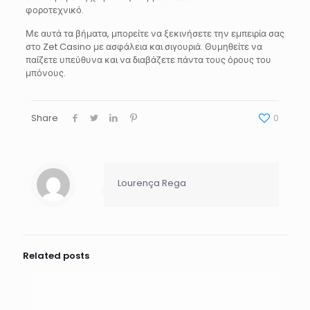
φοροτεχνικό.
Με αυτά τα βήματα, μπορείτε να ξεκινήσετε την εμπειρία σας
στο Zet Casino με ασφάλεια και σιγουριά. Θυμηθείτε να
παίζετε υπεύθυνα και να διαβάζετε πάντα τους όρους του
μπόνους.
Share
0
Lourença Rega
Related posts