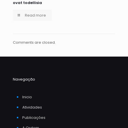
ovat todellisia
Read more
Comments are closed.
Navegação
Inicio
Atividades
Publicações
A Ordem