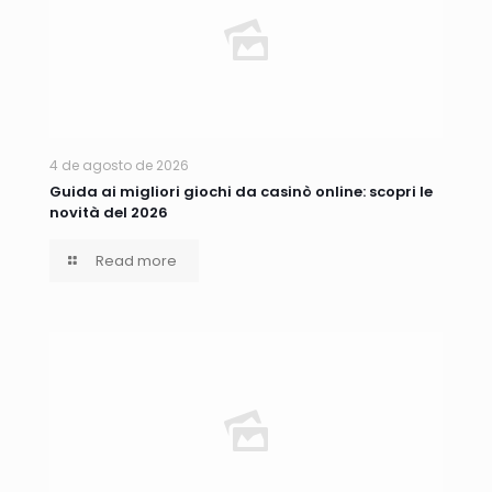
4 de agosto de 2026
Guida ai migliori giochi da casinò online: scopri le
novità del 2026
Read more