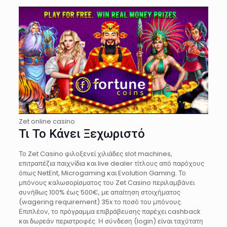
Zet online casino
Τι Το Κάνει Ξεχωριστό
Το Zet Casino φιλοξενεί χιλιάδες slot machines,
επιτραπέζια παιχνίδια και live dealer τίτλους από παρόχους
όπως NetEnt, Microgaming και Evolution Gaming. Το
μπόνους καλωσορίσματος του Zet Casino περιλαμβάνει
συνήθως 100% έως 500€, με απαίτηση στοιχήματος
(wagering requirement) 35x το ποσό του μπόνους.
Επιπλέον, το πρόγραμμα επιβράβευσης παρέχει cashback
και δωρεάν περιστροφές. Η σύνδεση (login) είναι ταχύτατη