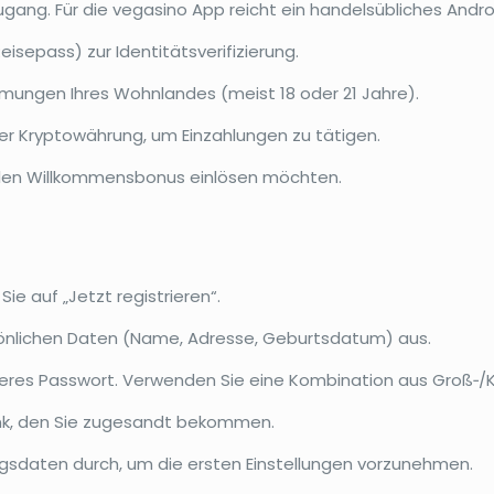
ang. Für die vegasino App reicht ein handelsübliches Androi
isepass) zur Identitätsverifizierung.
ungen Ihres Wohnlandes (meist 18 oder 21 Jahre).
oder Kryptowährung, um Einzahlungen zu tätigen.
iellen Willkommensbonus einlösen möchten.
Sie auf „Jetzt registrieren“.
rsönlichen Daten (Name, Adresse, Geburtsdatum) aus.
eres Passwort. Verwenden Sie eine Kombination aus Groß‑/K
Link, den Sie zugesandt bekommen.
ngsdaten durch, um die ersten Einstellungen vorzunehmen.