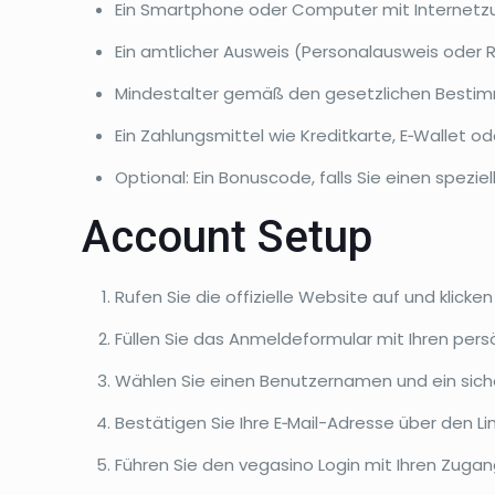
Ein Smartphone oder Computer mit Internetzug
Ein amtlicher Ausweis (Personalausweis oder Re
Mindestalter gemäß den gesetzlichen Bestimm
Ein Zahlungsmittel wie Kreditkarte, E‑Wallet 
Optional: Ein Bonuscode, falls Sie einen spez
Account Setup
Rufen Sie die offizielle Website auf und klicken 
Füllen Sie das Anmeldeformular mit Ihren pe
Wählen Sie einen Benutzernamen und ein sich
Bestätigen Sie Ihre E‑Mail-Adresse über den 
Führen Sie den vegasino Login mit Ihren Zuga