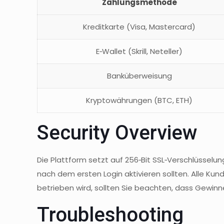
Zahlungsmethode
Kreditkarte (Visa, Mastercard)
E‑Wallet (Skrill, Neteller)
Banküberweisung
Kryptowährungen (BTC, ETH)
Security Overview
Die Plattform setzt auf 256‑Bit SSL‑Verschlüsselun
nach dem ersten Login aktivieren sollten. Alle 
betrieben wird, sollten Sie beachten, dass Gewinn
Troubleshooting