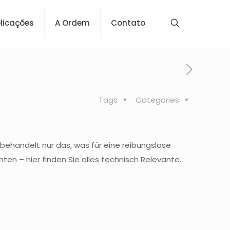
licações
A Ordem
Contato
Tags
Categories
 behandelt nur das, was für eine reibungslose
ten – hier finden Sie alles technisch Relevante.