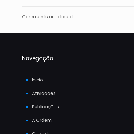
Comments are closed.
Navegação
Inicio
Atividades
Publicações
A Ordem
Contato