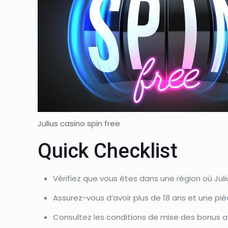
Julius casino spin free
Quick Checklist
Vérifiez que vous êtes dans une région où Juli
Assurez-vous d’avoir plus de 18 ans et une pièc
Consultez les conditions de mise des bonus a