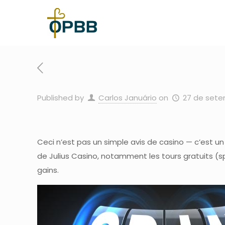
Published by
Carlos Januário
on
27 de sete
Ceci n’est pas un simple avis de casino — c’est u
de Julius Casino, notamment les tours gratuits (s
gains.