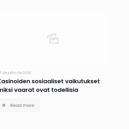
7 de julho de 2026
Kasinoiden sosiaaliset vaikutukset
miksi vaarat ovat todellisia
Read more