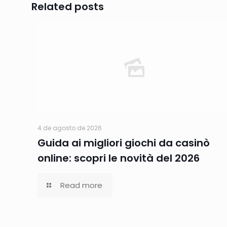
Related posts
4 de agosto de 2026
Guida ai migliori giochi da casinò
online: scopri le novità del 2026
Read more