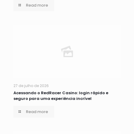
Read more
27 de julho de 2026
Acessando o RedRacer Casino: login rápido e
seguro para uma experiência incrível
Read more