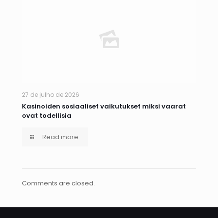
27 de julho de 2026
Kasinoiden sosiaaliset vaikutukset miksi vaarat
ovat todellisia
Read more
Comments are closed.