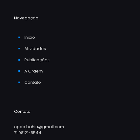
Navegação
Inicio
Atividades
Publicações
A Ordem
Contato
Contato
opbb.bahia@gmail.com
71 98121-5544