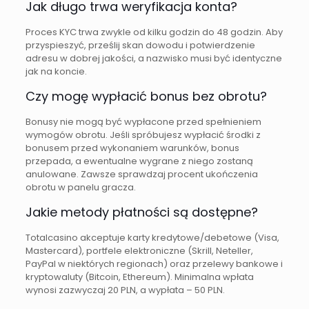
Jak długo trwa weryfikacja konta?
Proces KYC trwa zwykle od kilku godzin do 48 godzin. Aby
przyspieszyć, prześlij skan dowodu i potwierdzenie
adresu w dobrej jakości, a nazwisko musi być identyczne
jak na koncie.
Czy mogę wypłacić bonus bez obrotu?
Bonusy nie mogą być wypłacone przed spełnieniem
wymogów obrotu. Jeśli spróbujesz wypłacić środki z
bonusem przed wykonaniem warunków, bonus
przepada, a ewentualne wygrane z niego zostaną
anulowane. Zawsze sprawdzaj procent ukończenia
obrotu w panelu gracza.
Jakie metody płatności są dostępne?
Totalcasino akceptuje karty kredytowe/debetowe (Visa,
Mastercard), portfele elektroniczne (Skrill, Neteller,
PayPal w niektórych regionach) oraz przelewy bankowe i
kryptowaluty (Bitcoin, Ethereum). Minimalna wpłata
wynosi zazwyczaj 20 PLN, a wypłata – 50 PLN.