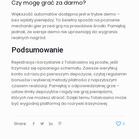
Czy mogę grać za darmo?
Większość automatów dostępna jest w trybie demo –
bez wpłaty pieniędzy. To świetny sposób na poznanie
mechaniki gier przed grą na prawdziwe środki. Pamiętaj
jednak, że wersje demo nie uprawniają do wygrania
realnych nagród.
Podsumowanie
Rejestracja i korzystanie z Totalcasino są proste, jeśli
trzymasz się opisanego schematu. Zawsze weryfikuj
konto od razu po pierwszym depozycie, czytaj regulamin
bonusów i wybieraj metody płatności z najszybszym
czasem realizacji. Pamiętaj o odpowiedzialnej grze –
ustaw limity depozytów i nigdy nie graj pieniędzmi,
których nie możesz stracić. Dzięki temu Totalcasino może
być wygodną platformą do rozrywki kasynowej.
Share
0