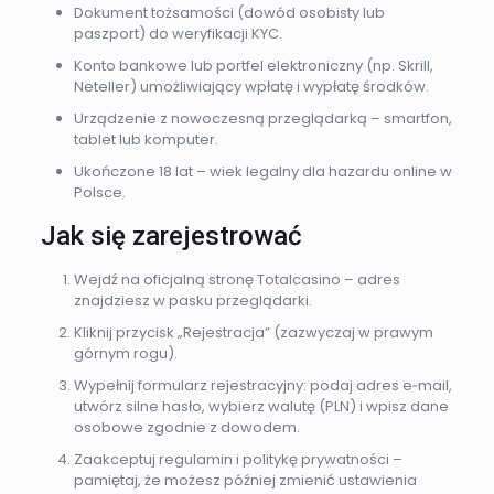
Dokument tożsamości (dowód osobisty lub
paszport) do weryfikacji KYC.
Konto bankowe lub portfel elektroniczny (np. Skrill,
Neteller) umożliwiający wpłatę i wypłatę środków.
Urządzenie z nowoczesną przeglądarką – smartfon,
tablet lub komputer.
Ukończone 18 lat – wiek legalny dla hazardu online w
Polsce.
Jak się zarejestrować
Wejdź na oficjalną stronę Totalcasino – adres
znajdziesz w pasku przeglądarki.
Kliknij przycisk „Rejestracja” (zazwyczaj w prawym
górnym rogu).
Wypełnij formularz rejestracyjny: podaj adres e‑mail,
utwórz silne hasło, wybierz walutę (PLN) i wpisz dane
osobowe zgodnie z dowodem.
Zaakceptuj regulamin i politykę prywatności –
pamiętaj, że możesz później zmienić ustawienia