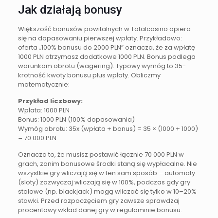
Jak działają bonusy
Większość bonusów powitalnych w Totalcasino opiera
się na dopasowaniu pierwszej wpłaty. Przykładowo:
oferta „100% bonusu do 2000 PLN” oznacza, że za wpłatę
1000 PLN otrzymasz dodatkowe 1000 PLN. Bonus podlega
warunkom obrotu (wagering). Typowy wymóg to 35-
krotność kwoty bonusu plus wpłaty. Obliczmy
matematycznie:
Przykład liczbowy:
Wpłata: 1000 PLN
Bonus: 1000 PLN (100% dopasowania)
Wymóg obrotu: 35x (wpłata + bonus) = 35 × (1000 + 1000)
= 70 000 PLN
Oznacza to, że musisz postawić łącznie 70 000 PLN w
grach, zanim bonusowe środki staną się wypłacalne. Nie
wszystkie gry wliczają się w ten sam sposób – automaty
(sloty) zazwyczaj wliczają się w 100%, podczas gdy gry
stołowe (np. blackjack) mogą wliczać się tylko w 10–20%
stawki. Przed rozpoczęciem gry zawsze sprawdzaj
procentowy wkład danej gry w regulaminie bonusu.