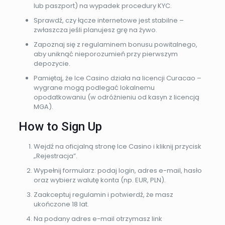
lub paszport) na wypadek procedury KYC.
Sprawdź, czy łącze internetowe jest stabilne –
zwłaszcza jeśli planujesz grę na żywo.
Zapoznaj się z regulaminem bonusu powitalnego,
aby uniknąć nieporozumień przy pierwszym
depozycie.
Pamiętaj, że Ice Casino działa na licencji Curacao –
wygrane mogą podlegać lokalnemu
opodatkowaniu (w odróżnieniu od kasyn z licencją
MGA).
How to Sign Up
Wejdź na oficjalną stronę Ice Casino i kliknij przycisk
„Rejestracja”.
Wypełnij formularz: podaj login, adres e-mail, hasło
oraz wybierz walutę konta (np. EUR, PLN).
Zaakceptuj regulamin i potwierdź, że masz
ukończone 18 lat.
Na podany adres e-mail otrzymasz link