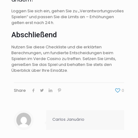
Loggen Sie sich ein, gehen Sie zu „Verantwortungsvolles
Spielen“ und passen Sie die Limits an – Erhöhungen
gelten erst nach 24 h.
Abschließend
Nutzen Sie diese Checkliste und die erklärten
Berechnungen, um fundierte Entscheidungen beim
Spielen im Verde Casino zu treffen. Setzen Sie Limits,
genießen Sie das Spiel und behalten Sie stets den
Überblick über Ihre Einsätze.
Share
0
Carlos Januário