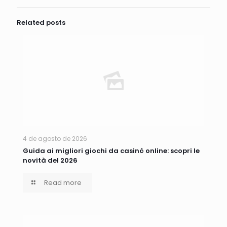
Related posts
4 de agosto de 2026
Guida ai migliori giochi da casinò online: scopri le
novità del 2026
Read more