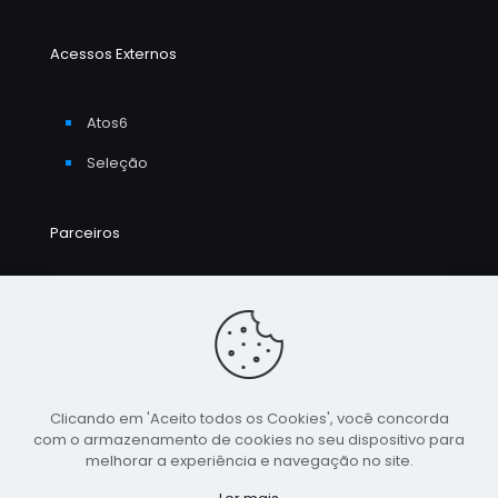
Acessos Externos
Atos6
Seleção
Parceiros
Clicando em 'Aceito todos os Cookies', você concorda
com o armazenamento de cookies no seu dispositivo para
© 2022 Ordem dos Pastores Batistas do Brasil Seção
melhorar a experiência e navegação no site.
Bahia | Todos os direitos reservados | Desenvolvido
por Nuovatech