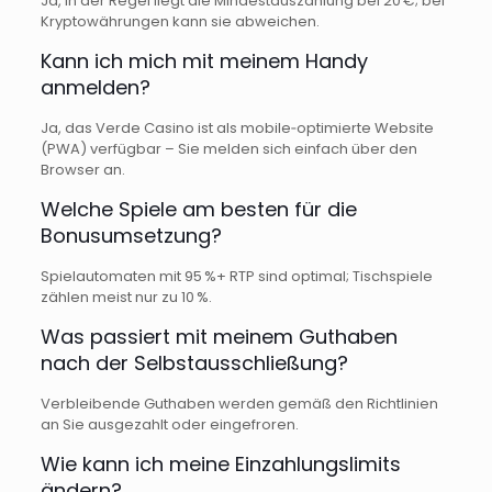
Ja, in der Regel liegt die Mindestauszahlung bei 20 €; bei
Kryptowährungen kann sie abweichen.
Kann ich mich mit meinem Handy
anmelden?
Ja, das Verde Casino ist als mobile‑optimierte Website
(PWA) verfügbar – Sie melden sich einfach über den
Browser an.
Welche Spiele am besten für die
Bonusumsetzung?
Spielautomaten mit 95 %+ RTP sind optimal; Tischspiele
zählen meist nur zu 10 %.
Was passiert mit meinem Guthaben
nach der Selbstausschließung?
Verbleibende Guthaben werden gemäß den Richtlinien
an Sie ausgezahlt oder eingefroren.
Wie kann ich meine Einzahlungslimits
ändern?