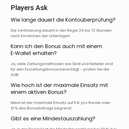
Players Ask
Wie lange dauert die Kontoüberprüfung?
Die Verifizierung dauert in der Regel 24 bis 72 Stunden
nach Einreichen der Unterlagen.
Kann ich den Bonus auch mit einem
E‑Wallet erhalten?
Ja, viele Zahlungsmethoden wie Skrill und Neteller sind
für den Einzahlungsbonus berechtigt – prüfen Sie die
AGB.
Wie hoch ist der maximale Einsatz mit
einem aktiven Bonus?
Meist ist der maximale Einsatz auf 5 € pro Runde oder
10 % des Bonusbetrags begrenzt.
Gibt es eine Mindestauszahlung?