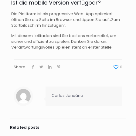
Ist die mobile Version verfügbar?
Die Plattform ist als progressive Web-App optimiert –
öffnen Sie die Seite im Browser und tippen Sie auf „Zum
Startbildschirm hinzufügen“.
Mit diesem Leitfaden sind Sie bestens vorbereitet, um
sicher und effizient zu spielen. Denken Sie daran:
Verantwortungsvolles Spielen steht an erster Stelle.
Share
0
Carlos Januário
Related posts