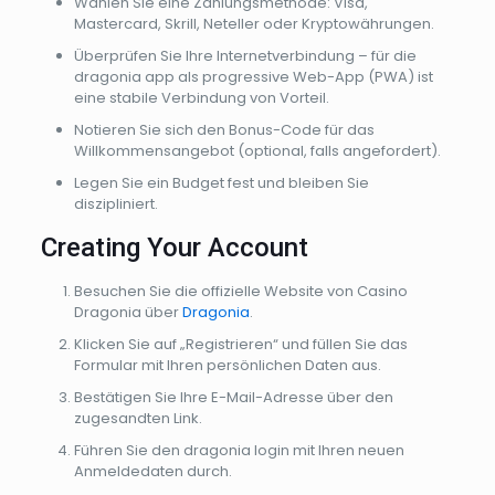
Wählen Sie eine Zahlungsmethode: Visa,
Mastercard, Skrill, Neteller oder Kryptowährungen.
Überprüfen Sie Ihre Internetverbindung – für die
dragonia app als progressive Web-App (PWA) ist
eine stabile Verbindung von Vorteil.
Notieren Sie sich den Bonus-Code für das
Willkommensangebot (optional, falls angefordert).
Legen Sie ein Budget fest und bleiben Sie
diszipliniert.
Creating Your Account
Besuchen Sie die offizielle Website von Casino
Dragonia über
Dragonia
.
Klicken Sie auf „Registrieren“ und füllen Sie das
Formular mit Ihren persönlichen Daten aus.
Bestätigen Sie Ihre E-Mail-Adresse über den
zugesandten Link.
Führen Sie den dragonia login mit Ihren neuen
Anmeldedaten durch.