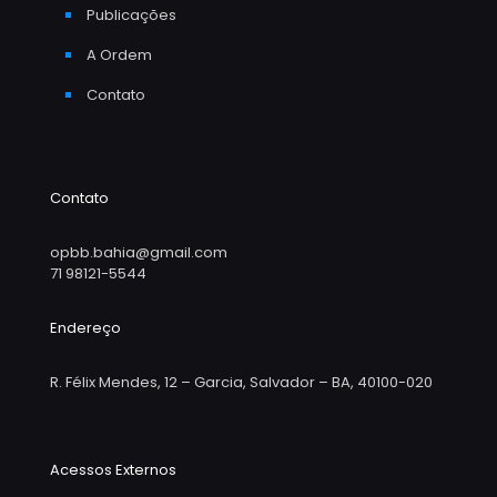
Publicações
A Ordem
Contato
Contato
opbb.bahia@gmail.com
71 98121-5544
Endereço
R. Félix Mendes, 12 – Garcia, Salvador – BA, 40100-020
Acessos Externos