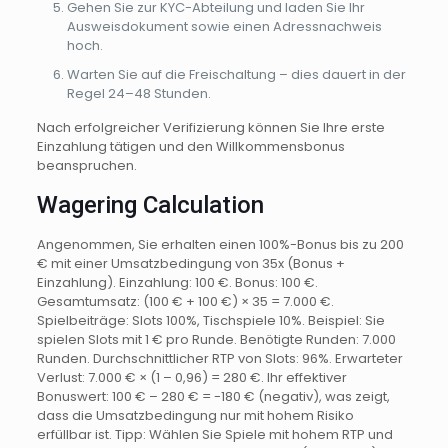
Gehen Sie zur KYC-Abteilung und laden Sie Ihr
Ausweisdokument sowie einen Adressnachweis
hoch.
Warten Sie auf die Freischaltung – dies dauert in der
Regel 24–48 Stunden.
Nach erfolgreicher Verifizierung können Sie Ihre erste
Einzahlung tätigen und den Willkommensbonus
beanspruchen.
Wagering Calculation
Angenommen, Sie erhalten einen 100%-Bonus bis zu 200
€ mit einer Umsatzbedingung von 35x (Bonus +
Einzahlung). Einzahlung: 100 €. Bonus: 100 €.
Gesamtumsatz: (100 € + 100 €) × 35 = 7.000 €.
Spielbeiträge: Slots 100%, Tischspiele 10%. Beispiel: Sie
spielen Slots mit 1 € pro Runde. Benötigte Runden: 7.000
Runden. Durchschnittlicher RTP von Slots: 96%. Erwarteter
Verlust: 7.000 € × (1 – 0,96) = 280 €. Ihr effektiver
Bonuswert: 100 € – 280 € = -180 € (negativ), was zeigt,
dass die Umsatzbedingung nur mit hohem Risiko
erfüllbar ist. Tipp: Wählen Sie Spiele mit hohem RTP und