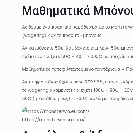
Μαθηματικά Μπόνο
Ας δούμε ένα πρακτικό παράδειγμα με το Monsterw
(wagering) 40x το ποσό του μπόνους.
Αν καταθέσετε 50€, λαμβάνετε επιπλέον 50€ μπόνο
πρέπει να παίξετε 50€ × 40 = 2.000€ σε παιχνίδια 
Μαθηματικός τύπος: Απαιτούμενο ποντάρισμα = Ποσ
Αν τα φρουτάκια έχουν μέσο RTP 96%, η αναμενόμεν
το wagering αναμένετε να έχετε 100€ – 80€ = 20€ 
50€ (η κατάθεσή σας) = -30€, αλλά με καλή διαχείρ
https://monsterwin.eu.com/