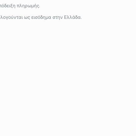
απόδειξη πληρωμής.
ρολογούνται ως εισόδημα στην Ελλάδα.