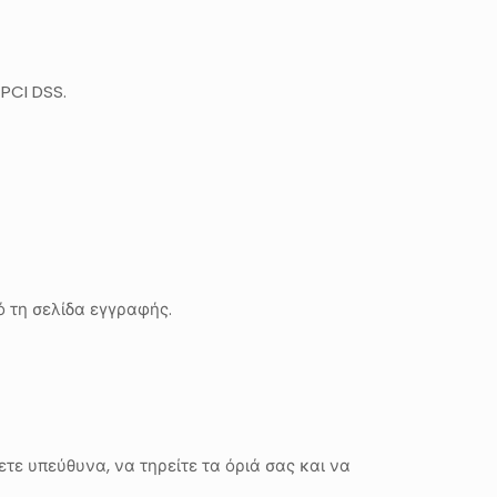
PCI DSS.
 τη σελίδα εγγραφής.
ετε υπεύθυνα, να τηρείτε τα όριά σας και να