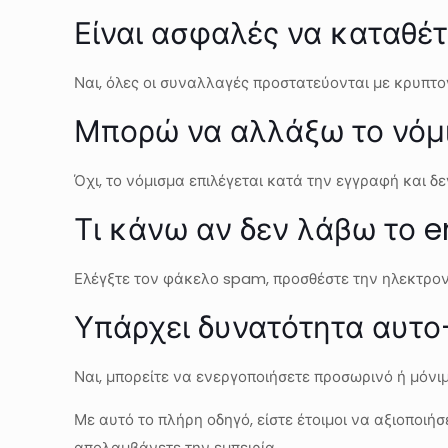
Είναι ασφαλές να καταθέ
Ναι, όλες οι συναλλαγές προστατεύονται με κρυπτ
Μπορώ να αλλάξω το νόμι
Όχι, το νόμισμα επιλέγεται κατά την εγγραφή και δε
Τι κάνω αν δεν λάβω το e
Ελέγξτε τον φάκελο spam, προσθέστε την ηλεκτρον
Υπάρχει δυνατότητα αυτο
Ναι, μπορείτε να ενεργοποιήσετε προσωρινό ή μόν
Με αυτό το πλήρη οδηγό, είστε έτοιμοι να αξιοποιήσ
απολαμβάνετε την εμπειρία.