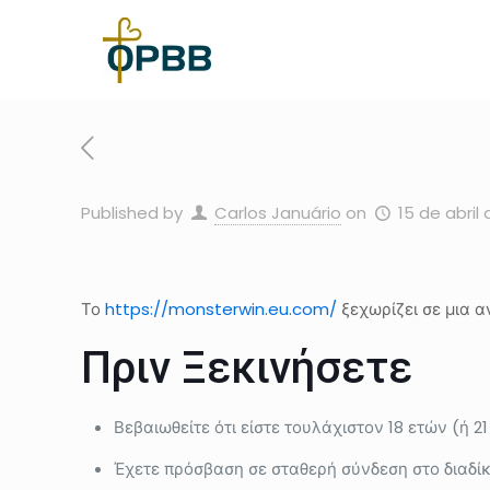
Published by
Carlos Januário
on
15 de abril 
Το
https://monsterwin.eu.com/
ξεχωρίζει σε μια α
Πριν Ξεκινήσετε
Βεβαιωθείτε ότι είστε τουλάχιστον 18 ετών (ή 2
Έχετε πρόσβαση σε σταθερή σύνδεση στο διαδίκ