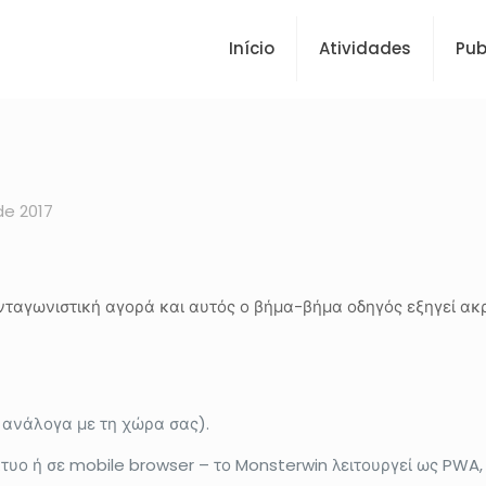
Início
Atividades
Pub
de 2017
νταγωνιστική αγορά και αυτός ο βήμα-βήμα οδηγός εξηγεί ακρ
1 ανάλογα με τη χώρα σας).
τυο ή σε mobile browser – το Monsterwin λειτουργεί ως PWA,