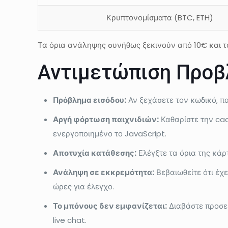
Κρυπτονομίσματα (BTC, ETH)
Τα όρια ανάληψης συνήθως ξεκινούν από 10€ και το
Αντιμετώπιση Προ
Πρόβλημα εισόδου:
Αν ξεχάσετε τον κωδικό, π
Αργή φόρτωση παιχνιδιών:
Καθαρίστε την cach
ενεργοποιημένο το JavaScript.
Αποτυχία κατάθεσης:
Ελέγξτε τα όρια της κάρ
Ανάληψη σε εκκρεμότητα:
Βεβαιωθείτε ότι έχ
ώρες για έλεγχο.
Το μπόνους δεν εμφανίζεται:
Διαβάστε προσεκ
live chat.