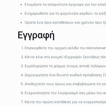
Ετοιμάστε τα απαραίτητα έγγραφα για την επαλ
Ενημερωθείτε για τη φορολογία κερδών: το καζ
Ορίστε ένα όριο καταθέσεων και χρόνου πριν ξ
Εγγραφή
Επισκεφθείτε την αρχική σελίδα του Monsterwi
Κάντε κλικ στο κουμπί «Εγγραφή» (συνήθως πάν
Συμπληρώστε τη φόρμα: όνομα, email, τηλέφωνο
Δημιουργήστε ένα δυνατό κωδικό πρόσβασης (τ
Αποδεχτείτε τους όρους και επιβεβαιώστε ότι εί
Ενεργοποιήστε τον λογαριασμό σας μέσω του em
Κάντε την πρώτη κατάθεση για να ενεργοποιήσ