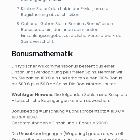
Klicken Sie auf den Link in der E‑Mail, um die
Registrierung abzuschließen.
Optional: Geben Sie im Bereich „Bonus“ einen
Bonuscode ein, der Ihnen beim ersten
Einzahlungsangebot zusätzliche Vorteile wie Free
Spins verschafft.
Bonusmathematik
Ein typischer Willkommensbonus besteht aus einer
Einzahlungsverdopplung plus freien Spins. Nehmen wir
an, Sie zahlen 100 € ein und erhalten einen 100%‑Bonus
bis 500 € plus 50 Free Spins. Die Bonusformel lautet:
Wichtiger Hinweis:
Die folgenden Zahlen sind Beispiele
– tatsächliche Bedingungen können abweichen.
Bonusbetrag = Einzahlung × Bonusprozentsatz = 100 € ×
100 % = 100 €.
Gesamtguthaben = Einzahlung + Bonus = 200 €.
Die Umsatzbedingungen (Wagering) geben an, wie oft
Sie den Bonus umsetzen müssen, bevor eine Auszahlung