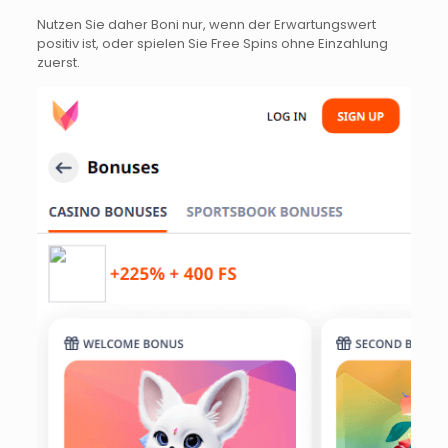
Nutzen Sie daher Boni nur, wenn der Erwartungswert
positiv ist, oder spielen Sie Free Spins ohne Einzahlung
zuerst.