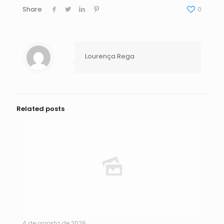
Share
0
Lourença Rega
Related posts
4 de agosto de 2026