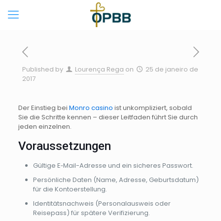
Published by
Lourença Rega
on
25 de janeiro de
2017
Der Einstieg bei
Monro casino
ist unkompliziert, sobald
Sie die Schritte kennen – dieser Leitfaden führt Sie durch
jeden einzelnen.
Voraussetzungen
Gültige E‑Mail-Adresse und ein sicheres Passwort.
Persönliche Daten (Name, Adresse, Geburtsdatum)
für die Kontoerstellung.
Identitätsnachweis (Personalausweis oder
Reisepass) für spätere Verifizierung.