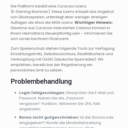
Die Plattform besitzt eine Curacao‑Lizenz
(E‑Gaming‑Nummer). Diese Lizenz erlaubt das Angebot
von Glücksspielen, unterliegt aber weniger strengen
Auflagen als etwa die MGA‑Lizenz.
Wichtiger Hinweis:
Gewinne aus Curacao‑lizenzierten Casinos können in
Ihrem Heimatland steuerpflichtig sein – informieren Sie
sich vorab bei Ihrem Finanzamt.
Zum Spielerschutz stehen folgende Tools zur Verfügung:
Einzahlungslimits, Selbstausschluss, Realitätscheck und
Verknüpfung mit OASIS (deutsche Sperrdatei). Wir
empfehlen, bereits bei der Registrierung ein
persönliches Limit zu setzen.
Problembehandlung
Login fehlgeschlagen:
Überprüfen Sie E‑Mail und
Passwort. Nutzen Sie die „Passwort
vergessen“‑Funktion. Aktivieren Sie 2FA, falls
angeboten.
Bonus nicht gutgeschrieben:
Ist der Bonuscode
eingegeben? Wurde die Mindesteinzahlung