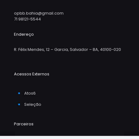
opbb.bahia@gmail.com
71 98121-5544
Endereço
R. Félix Mendes, 12 – Garcia, Salvador – BA, 40100-020
Acessos Externos
Atos6
Seleção
Parceiros