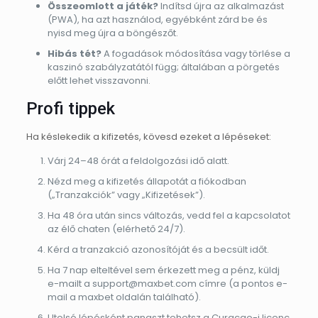
Összeomlott a játék?
Indítsd újra az alkalmazást
(PWA), ha azt használod, egyébként zárd be és
nyisd meg újra a böngészőt.
Hibás tét?
A fogadások módosítása vagy törlése a
kaszinó szabályzatától függ; általában a pörgetés
előtt lehet visszavonni.
Profi tippek
Ha késlekedik a kifizetés, kövesd ezeket a lépéseket:
Várj 24–48 órát a feldolgozási idő alatt.
Nézd meg a kifizetés állapotát a fiókodban
(„Tranzakciók” vagy „Kifizetések”).
Ha 48 óra után sincs változás, vedd fel a kapcsolatot
az élő chaten (elérhető 24/7).
Kérd a tranzakció azonosítóját és a becsült időt.
Ha 7 nap elteltével sem érkezett meg a pénz, küldj
e-mailt a support@maxbet.com címre (a pontos e-
mail a maxbet oldalán található).
Utolsó lépésként panaszt tehetsz a Curaçao-i licenc