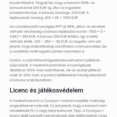
kiszámítására. Tegyük fel, hogy a kaszinó 100%-os
bónuszt kínál 200 EUR-ig, 35x-os fogadási
követelménnyel. A bónusz összege: 200 EUR. A
lejátszandó összeg: 200 × 35 = 7000 EUR.
Ha a kiválasztott nyerőgép RTP-je 96%, akkor az elméleti
várható veszteség a bónusz lejátszása során: 7000 × (1 –
0,96) = 280 EUR. A bónusz 200 EUR értékű, így a nettó
várható érték: 200 – 280 = -80 EUR. Ez negatív, ami azt
jelenti, hogy statisztikailag veszíthetsz a bónuszoddal, de
a volatilitás miatt egyéni szinten nyerhetsz is.
Fontos: a számításnál figyelembe kell venni a játékok
súlyozását. A maxbet kaszinóban a nyerőgépek
általában 100%-ban számítanak, de az asztali játékok
csak 10-20%-ban. A pontos feltételeket mindig ellenőrizd
a bónusz szabályzatban.
Licenc és játékosvédelem
A maxbet kaszinó a Curaçao-i szerencsejáték-hatóság
engedélyével működik. Ez azt jelenti, hogy a kaszinó nem
rendelkezik EU-s vagy helyi licenccel. Tipp: a Curaçao-i
licenc alatt szerzett nyeremények után előfordulhat, hogy