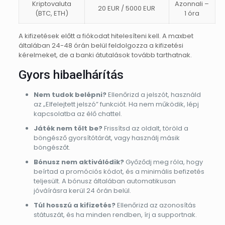
Kriptovaluta
Azonnali –
20 EUR / 5000 EUR
(BTC, ETH)
1 óra
A kifizetések előtt a fiókodat hitelesíteni kell. A maxbet
általában 24-48 órán belül feldolgozza a kifizetési
kérelmeket, de a banki átutalások tovább tarthatnak.
Gyors hibaelhárítás
Nem tudok belépni?
Ellenőrizd a jelszót, használd
az „Elfelejtett jelszó” funkciót. Ha nem működik, lépj
kapcsolatba az élő chattel.
Játék nem tölt be?
Frissítsd az oldalt, töröld a
böngésző gyorsítótárát, vagy használj másik
böngészőt.
Bónusz nem aktiválódik?
Győződj meg róla, hogy
beírtad a promóciós kódot, és a minimális befizetés
teljesült. A bónusz általában automatikusan
jóváírásra kerül 24 órán belül.
Túl hosszú a kifizetés?
Ellenőrizd az azonosítás
státuszát, és ha minden rendben, írj a supportnak.