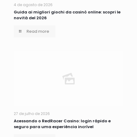
4 de agosto de 2026
Guida ai migliori giochi da casinò online: scopri le
novità del 2026
Read more
27 de julho de 2026
Acessando o RedRacer Casino: login rápido e
seguro para uma experiência incrível