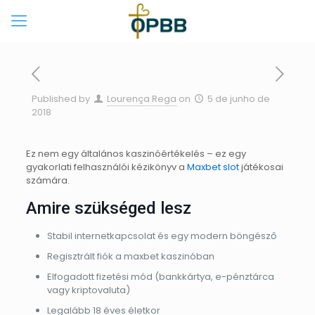
Published by
Lourença Rega
on
5 de junho de
2018
Ez nem egy általános kaszinóértékelés – ez egy
gyakorlati felhasználói kézikönyv a
Maxbet slot
játékosai
számára.
Amire szükséged lesz
Stabil internetkapcsolat és egy modern böngésző
Regisztrált fiók a maxbet kaszinóban
Elfogadott fizetési mód (bankkártya, e-pénztárca
vagy kriptovaluta)
Legalább 18 éves életkor