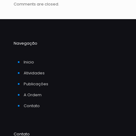
Comments are closed.
Navegação
Inicio
Atividades
Publicações
A Ordem
Contato
Contato