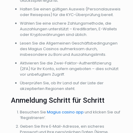
Glücksspiel legal ist.
Halten Sie einen gültigen Ausweis (Personalausweis
oder Reisepass) für die KYC-Überprüfung bereit.
Wählen Sie eine sichere Zahlungsmethode, die
Auszahlungen unterstützt – Kreditkarten, E-Wallets
oder Kryptowährungen sind üblich.
Lesen Sie die Allgemeinen Geschäftsbedingungen
des Magius Casinos aufmerksam durch,
insbesondere zu Boni und Auszahlungslimits.
Aktivieren Sie die Zwei-Faktor-Authentifizierung
(2FA) für Ihr Konto, sofern angeboten – dies schützt
vor unbefugtem Zugriff.
Überprüfen Sie, ob Ihr Land auf der Liste der
akzeptierten Regionen steht.
Anmeldung Schritt für Schritt
Besuchen Sie
Magius casino app
und klicken Sie auf
‘Registrieren’.
Geben Sie Ihre E‑Mail-Adresse, ein sicheres
Passwort und Ihre persönlichen Daten (Name,