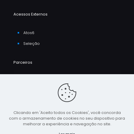
Acessos Externos
Atos6
Seleção
Parceiros
Clicando em 'Aceito todos os Cookies', você concorda
com o armazenamento de cookies no seu dispositivo para
© 2022 Ordem dos Pastores Batistas do Brasil Seção
melhorar a experiência e navegação no site.
Bahia | Todos os direitos reservados | Desenvolvido
por Nuovatech