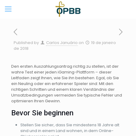
Published by
Carlos Januário
on
19 de janeiro
de 2018
Den ersten Auszahlungsantrag richtig zu stellen, ist der
wahre Test einer jeden iGaming-Plattform – dieser
Leitfaden zeigt Ihnen, wie Sie ihn bestehen. Egal, ob Sie
ein Neuling oder ein erfahrener Spieler sind: Mit den
richtigen Schritten und einem klaren Verständnis der
Umsatzbedingungen vermeiden Sie typische Fehler und
optimieren Ihren Gewinn.
Bevor Sie beginnen
Stellen Sie sicher, dass Sie mindestens 18 Jahre alt
sind und in einem Land wohnen, in dem Online-