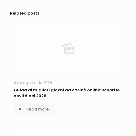
Related posts
4 de agosto de 2026
Guida ai migliori giochi da casinò online: scopri le
novità del 2026
Read more