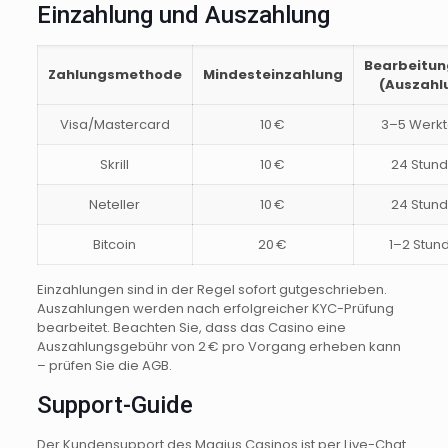
Einzahlung und Auszahlung
Bearbeitun
Zahlungsmethode
Mindesteinzahlung
(Auszahl
Visa/Mastercard
10 €
3–5 Werk
Skrill
10 €
24 Stun
Neteller
10 €
24 Stun
Bitcoin
20 €
1–2 Stun
Einzahlungen sind in der Regel sofort gutgeschrieben.
Auszahlungen werden nach erfolgreicher KYC-Prüfung
bearbeitet. Beachten Sie, dass das Casino eine
Auszahlungsgebühr von 2 € pro Vorgang erheben kann
– prüfen Sie die AGB.
Support-Guide
Der Kundensupport des Magius Casinos ist per Live-Chat