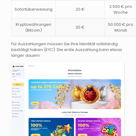
2.500 € pro
Sofortüberweisung
20 €
Woche
Kryptowährungen
50.000 € pro
20 €
(Bitcoin)
Monat
Für Auszahlungen müssen Sie Ihre Identität vollständig
bestätigt haben (KYC). Die erste Auszahlung kann etwas
länger dauern.