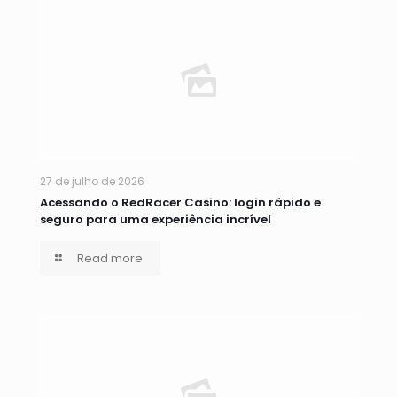
27 de julho de 2026
Acessando o RedRacer Casino: login rápido e
seguro para uma experiência incrível
Read more