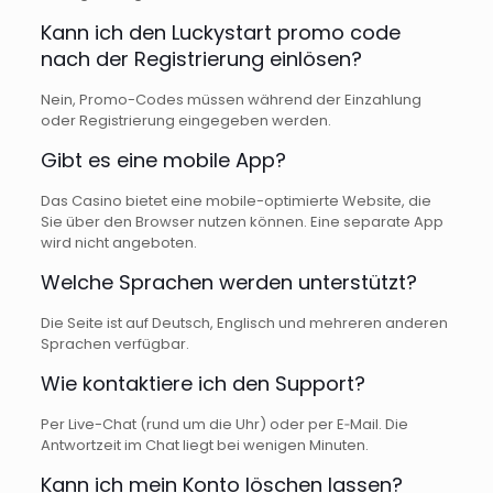
Kann ich den Luckystart promo code
nach der Registrierung einlösen?
Nein, Promo-Codes müssen während der Einzahlung
oder Registrierung eingegeben werden.
Gibt es eine mobile App?
Das Casino bietet eine mobile-optimierte Website, die
Sie über den Browser nutzen können. Eine separate App
wird nicht angeboten.
Welche Sprachen werden unterstützt?
Die Seite ist auf Deutsch, Englisch und mehreren anderen
Sprachen verfügbar.
Wie kontaktiere ich den Support?
Per Live-Chat (rund um die Uhr) oder per E‑Mail. Die
Antwortzeit im Chat liegt bei wenigen Minuten.
Kann ich mein Konto löschen lassen?