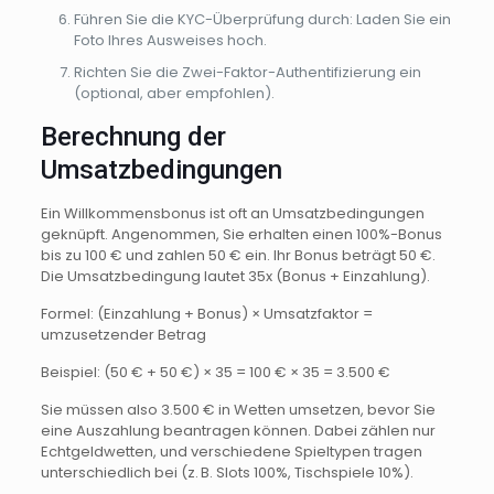
Führen Sie die KYC-Überprüfung durch: Laden Sie ein
Foto Ihres Ausweises hoch.
Richten Sie die Zwei-Faktor-Authentifizierung ein
(optional, aber empfohlen).
Berechnung der
Umsatzbedingungen
Ein Willkommensbonus ist oft an Umsatzbedingungen
geknüpft. Angenommen, Sie erhalten einen 100%-Bonus
bis zu 100 € und zahlen 50 € ein. Ihr Bonus beträgt 50 €.
Die Umsatzbedingung lautet 35x (Bonus + Einzahlung).
Formel: (Einzahlung + Bonus) × Umsatzfaktor =
umzusetzender Betrag
Beispiel: (50 € + 50 €) × 35 = 100 € × 35 = 3.500 €
Sie müssen also 3.500 € in Wetten umsetzen, bevor Sie
eine Auszahlung beantragen können. Dabei zählen nur
Echtgeldwetten, und verschiedene Spieltypen tragen
unterschiedlich bei (z. B. Slots 100%, Tischspiele 10%).