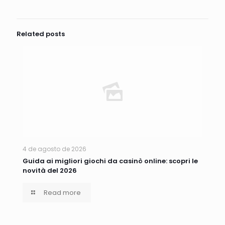
Related posts
4 de agosto de 2026
Guida ai migliori giochi da casinò online: scopri le
novità del 2026
Read more