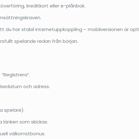
erföring, kreditkort eller e-plånbok.
omsättningskraven.
tt du har stabil internetuppkoppling – mobilversionen är op
sfullt spelande redan från början.
 “Registrera”.
delsedatum och adress.
a spelare).
a länken som skickas.
tuell välkomstbonus.