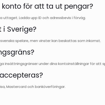
 konto för att ta ut pengar?
a uttaget. Ladda upp ID och adressbevis i förväg.
 i Sverige?
för svenska spelare, men vinster kan beskattas som inkomst.
ingsgräns?
iga insättningsgränser under dina kontoinställningar för att s
 accepteras?
, Visa, Mastercard och banköverföringar.