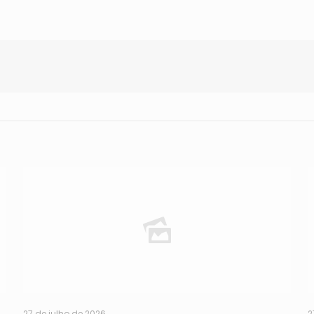
27 de julho de 2026
2