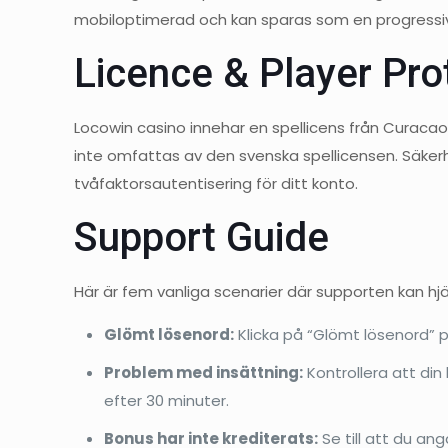
mobiloptimerad och kan sparas som en progress
Licence & Player Pro
Locowin casino innehar en spellicens från Curacao.
inte omfattas av den svenska spellicensen. Säkerh
tvåfaktorsautentisering för ditt konto.
Support Guide
Här är fem vanliga scenarier där supporten kan hjä
Glömt lösenord:
Klicka på “Glömt lösenord” p
Problem med insättning:
Kontrollera att di
efter 30 minuter.
Bonus har inte krediterats:
Se till att du a