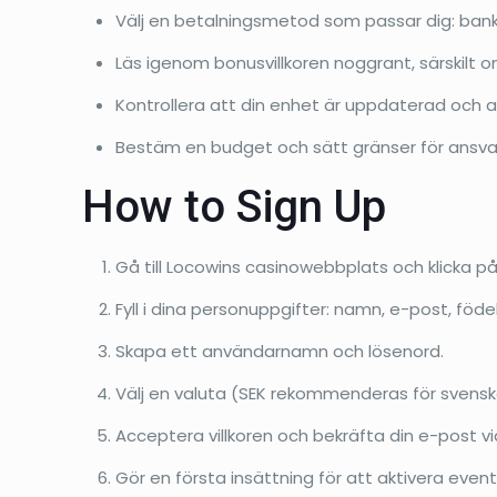
Välj en betalningsmetod som passar dig: banköv
Läs igenom bonusvillkoren noggrant, särskilt 
Kontrollera att din enhet är uppdaterad och a
Bestäm en budget och sätt gränser för ansvar
How to Sign Up
Gå till Locowins casinowebbplats och klicka på
Fyll i dina personuppgifter: namn, e-post, fö
Skapa ett användarnamn och lösenord.
Välj en valuta (SEK rekommenderas för svensk
Acceptera villkoren och bekräfta din e-post vi
Gör en första insättning för att aktivera even