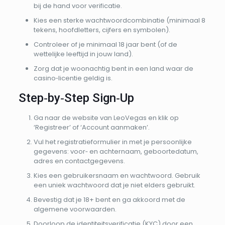
bij de hand voor verificatie.
Kies een sterke wachtwoordcombinatie (minimaal 8
tekens, hoofdletters, cijfers en symbolen).
Controleer of je minimaal 18 jaar bent (of de
wettelijke leeftijd in jouw land).
Zorg dat je woonachtig bent in een land waar de
casino‑licentie geldig is.
Step‑by‑Step Sign‑Up
Ga naar de website van LeoVegas en klik op
‘Registreer’ of ‘Account aanmaken’.
Vul het registratieformulier in met je persoonlijke
gegevens: voor‑ en achternaam, geboortedatum,
adres en contactgegevens.
Kies een gebruikersnaam en wachtwoord. Gebruik
een uniek wachtwoord dat je niet elders gebruikt.
Bevestig dat je 18+ bent en ga akkoord met de
algemene voorwaarden.
Doorloop de identiteitsverificatie (KYC) door een