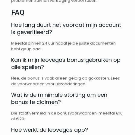
problemen kunnen vertraging veroorzaken.
FAQ
Hoe lang duurt het voordat mijn account
is geverifieerd?
Meestal binnen 24 uur nadat je de juiste documenten
hebt geüpload.
Kan ik mijn leovegas bonus gebruiken op
alle spellen?
Nee, de bonus is vaak alleen geldig op gokkasten. Lees
de voorwaarden voor uitzonderingen.
Wat is de minimale storting om een
bonus te claimen?
Die staat vermeld in de bonusvoorwaarden, meestal €10
of €20.
Hoe werkt de leovegas app?