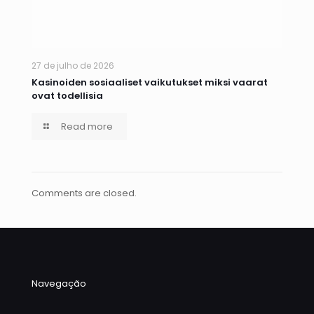
27 de julho de 2026
Kasinoiden sosiaaliset vaikutukset miksi vaarat
ovat todellisia
Read more
Comments are closed.
Navegação