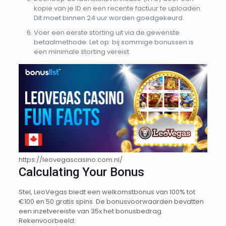
kopie van je ID en een recente factuur te uploaden.
Dit moet binnen 24 uur worden goedgekeurd.
Voer een eerste storting uit via de gewenste
betaalmethode. Let op: bij sommige bonussen is
een minimale storting vereist.
https://leovegascasino.com.nl/
Calculating Your Bonus
Stel, LeoVegas biedt een welkomstbonus van 100% tot
€100 en 50 gratis spins. De bonusvoorwaarden bevatten
een inzetvereiste van 35x het bonusbedrag.
Rekenvoorbeeld: