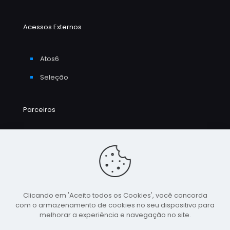
Acessos Externos
Atos6
Seleção
Parceiros
Clicando em 'Aceito todos os Cookies', você concorda
com o armazenamento de cookies no seu dispositivo para
© 2022 Ordem dos Pastores Batistas do Brasil Seção
melhorar a experiência e navegação no site.
Bahia | Todos os direitos reservados | Desenvolvido