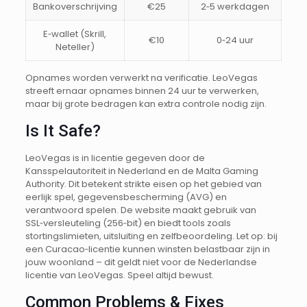
Bankoverschrijving
€25
2‑5 werkdagen
E‑wallet (Skrill,
€10
0‑24 uur
Neteller)
Opnames worden verwerkt na verificatie. LeoVegas
streeft ernaar opnames binnen 24 uur te verwerken,
maar bij grote bedragen kan extra controle nodig zijn.
Is It Safe?
LeoVegas is in licentie gegeven door de
Kansspelautoriteit in Nederland en de Malta Gaming
Authority. Dit betekent strikte eisen op het gebied van
eerlijk spel, gegevensbescherming (AVG) en
verantwoord spelen. De website maakt gebruik van
SSL‑versleuteling (256‑bit) en biedt tools zoals
stortingslimieten, uitsluiting en zelfbeoordeling. Let op: bij
een Curacao‑licentie kunnen winsten belastbaar zijn in
jouw woonland – dit geldt niet voor de Nederlandse
licentie van LeoVegas. Speel altijd bewust.
Common Problems & Fixes