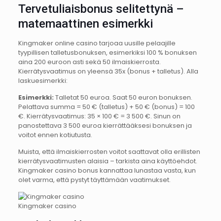
Tervetuliaisbonus selitettynä –
matemaattinen esimerkki
Kingmaker online casino tarjoaa uusille pelaajille
tyypillisen talletusbonuksen, esimerkiksi 100 % bonuksen
aina 200 euroon asti sekä 50 ilmaiskierrosta.
Kierrätysvaatimus on yleensä 35x (bonus + talletus). Alla
laskuesimerkki:
Esimerkki:
Talletat 50 euroa. Saat 50 euron bonuksen.
Pelattava summa = 50 € (talletus) + 50 € (bonus) = 100
€. Kierrätysvaatimus: 35 × 100 € = 3 500 €. Sinun on
panostettava 3 500 euroa kierrättääksesi bonuksen ja
voitot ennen kotiutusta.
Muista, että ilmaiskierrosten voitot saattavat olla erillisten
kierrätysvaatimusten alaisia – tarkista aina käyttöehdot.
Kingmaker casino bonus kannattaa lunastaa vasta, kun
olet varma, että pystyt täyttämään vaatimukset.
Kingmaker casino