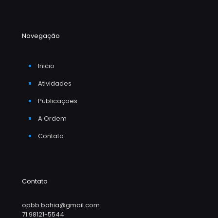
Navegação
Inicio
Atividades
Publicações
A Ordem
Contato
Contato
opbb.bahia@gmail.com
71 98121-5544