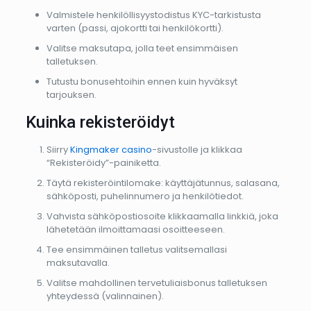
Valmistele henkilöllisyystodistus KYC-tarkistusta
varten (passi, ajokortti tai henkilökortti).
Valitse maksutapa, jolla teet ensimmäisen
talletuksen.
Tutustu bonusehtoihin ennen kuin hyväksyt
tarjouksen.
Kuinka rekisteröidyt
Siirry
Kingmaker casino
-sivustolle ja klikkaa
“Rekisteröidy”-painiketta.
Täytä rekisteröintilomake: käyttäjätunnus, salasana,
sähköposti, puhelinnumero ja henkilötiedot.
Vahvista sähköpostiosoite klikkaamalla linkkiä, joka
lähetetään ilmoittamaasi osoitteeseen.
Tee ensimmäinen talletus valitsemallasi
maksutavalla.
Valitse mahdollinen tervetuliaisbonus talletuksen
yhteydessä (valinnainen).