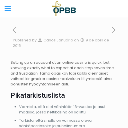
Published by
Carlos Januário
on
9 de abril de
2015
Setting up an account at an online casino is quick, but
knowing exactly what to expect at each step saves time
and frustration. Tämä opas käy läpi kaikki olennaiset
vaiheet kingmaker casino -palveluun liittymisestä aina
bonusten hyödyntämiseen asti.
Pikatarkistuslista
Varmista, että olet vähintään 18-vuotias ja asut
maassa, jossa nettikasino on sallittu.
Tarkista, että sinulla on voimassa oleva
sähköpostiosoite ja puhelinnumero.