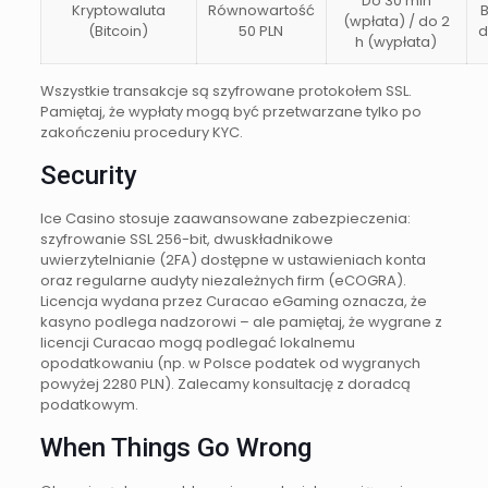
Do 30 min
Kryptowaluta
Równowartość
B
(wpłata) / do 2
(Bitcoin)
50 PLN
d
h (wypłata)
Wszystkie transakcje są szyfrowane protokołem SSL.
Pamiętaj, że wypłaty mogą być przetwarzane tylko po
zakończeniu procedury KYC.
Security
Ice Casino stosuje zaawansowane zabezpieczenia:
szyfrowanie SSL 256-bit, dwuskładnikowe
uwierzytelnianie (2FA) dostępne w ustawieniach konta
oraz regularne audyty niezależnych firm (eCOGRA).
Licencja wydana przez Curacao eGaming oznacza, że
kasyno podlega nadzorowi – ale pamiętaj, że wygrane z
licencji Curacao mogą podlegać lokalnemu
opodatkowaniu (np. w Polsce podatek od wygranych
powyżej 2280 PLN). Zalecamy konsultację z doradcą
podatkowym.
When Things Go Wrong