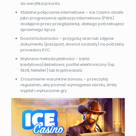
do weryfikacji konta.
Stabilne połączenie internetowe – Ice Casino działa
jako progresywna aplikacja internetowa (PWA)
dostępna przez przeglądarkę, dlatego potrzebujesz
sprawnego łącza.
Dowód tożsamości – przygotuj skan lub zdjęcie
dokumentu (paszport, dowód osobisty) na potrzeby
procedury KYC.
Wybrana metoda płatności – karta
kredytowa/debetowa, portfel elektroniczny (np.
Skrill, Neteller) lub kryptowaluta.
Zrozumienie warunków bonusu – przeczytaj
regulamin, aby poznać wymagania obrotu, limity
wypłat i wykluczone gry.