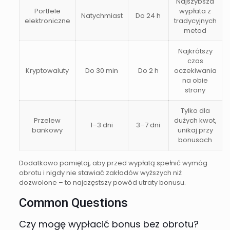
Najszybsza
Portfele
wypłata z
Natychmiast
Do 24 h
elektroniczne
tradycyjnych
metod
Najkrótszy
czas
Kryptowaluty
Do 30 min
Do 2 h
oczekiwania
na obie
strony
Tylko dla
Przelew
dużych kwot,
1–3 dni
3–7 dni
bankowy
unikaj przy
bonusach
Dodatkowo pamiętaj, aby przed wypłatą spełnić wymóg
obrotu i nigdy nie stawiać zakładów wyższych niż
dozwolone – to najczęstszy powód utraty bonusu.
Common Questions
Czy mogę wypłacić bonus bez obrotu?