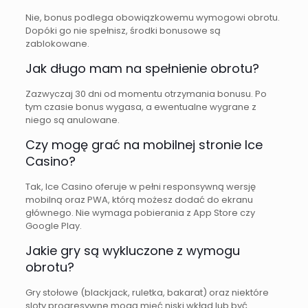
Nie, bonus podlega obowiązkowemu wymogowi obrotu.
Dopóki go nie spełnisz, środki bonusowe są
zablokowane.
Jak długo mam na spełnienie obrotu?
Zazwyczaj 30 dni od momentu otrzymania bonusu. Po
tym czasie bonus wygasa, a ewentualne wygrane z
niego są anulowane.
Czy mogę grać na mobilnej stronie Ice
Casino?
Tak, Ice Casino oferuje w pełni responsywną wersję
mobilną oraz PWA, którą możesz dodać do ekranu
głównego. Nie wymaga pobierania z App Store czy
Google Play.
Jakie gry są wykluczone z wymogu
obrotu?
Gry stołowe (blackjack, ruletka, bakarat) oraz niektóre
sloty progresywne mogą mieć niski wkład lub być