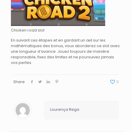
Chicken road slot
En suivant ces étapes et en gardant un œil sur les
mathématiques des bonus, vous aborderez ce slot avec
une longueur d’avance. Jouez toujours de manière
responsable, fixez des limites et ne poursuivez jamais
vos pertes.
Share
0
Lourença Rega