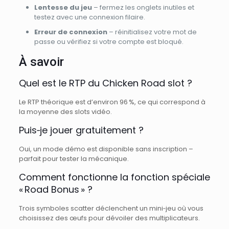
Lentesse du jeu
– fermez les onglets inutiles et
testez avec une connexion filaire.
Erreur de connexion
– réinitialisez votre mot de
passe ou vérifiez si votre compte est bloqué.
À savoir
Quel est le RTP du Chicken Road slot ?
Le RTP théorique est d’environ 96 %, ce qui correspond à
la moyenne des slots vidéo.
Puis‑je jouer gratuitement ?
Oui, un mode démo est disponible sans inscription –
parfait pour tester la mécanique.
Comment fonctionne la fonction spéciale
« Road Bonus » ?
Trois symboles scatter déclenchent un mini‑jeu où vous
choisissez des œufs pour dévoiler des multiplicateurs.