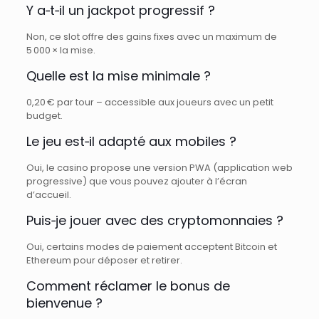
Y a‑t‑il un jackpot progressif ?
Non, ce slot offre des gains fixes avec un maximum de
5 000 × la mise.
Quelle est la mise minimale ?
0,20 € par tour – accessible aux joueurs avec un petit
budget.
Le jeu est‑il adapté aux mobiles ?
Oui, le casino propose une version PWA (application web
progressive) que vous pouvez ajouter à l’écran
d’accueil.
Puis‑je jouer avec des cryptomonnaies ?
Oui, certains modes de paiement acceptent Bitcoin et
Ethereum pour déposer et retirer.
Comment réclamer le bonus de
bienvenue ?