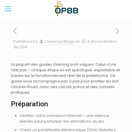
Published by
Lourença Rega
on
4 de novembro
de 2016
La plupart des guides iGaming sont vagues. Celui-ci ne
l’est pas – chaque étape ici est spécifique, exploitable et
basée sur le fonctionnement réel de la plateforme. Ce
guide vous accompagne pas à pas pour profiter du slot
Chicken Road, avec des calculs précis et des conseils
pratiques.
Préparation
Vérifiez votre connexion Internet – une latence
élevée peut perturber les animations du jeu.
Créez un portefeuille électronique (Skrill, Neteller)