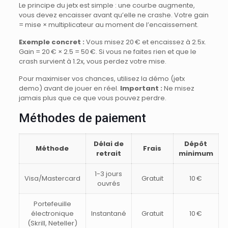
Le principe du jetx est simple : une courbe augmente,
vous devez encaisser avant qu’elle ne crashe. Votre gain
= mise × multiplicateur au moment de l’encaissement.
Exemple concret :
Vous misez 20 € et encaissez à 2.5x.
Gain = 20 € × 2.5 = 50 €. Si vous ne faites rien et que le
crash survient à 1.2x, vous perdez votre mise.
Pour maximiser vos chances, utilisez la démo (jetx
demo) avant de jouer en réel.
Important :
Ne misez
jamais plus que ce que vous pouvez perdre.
Méthodes de paiement
Délai de
Dépôt
Méthode
Frais
retrait
minimum
1-3 jours
Visa/Mastercard
Gratuit
10 €
ouvrés
Portefeuille
électronique
Instantané
Gratuit
10 €
(Skrill, Neteller)