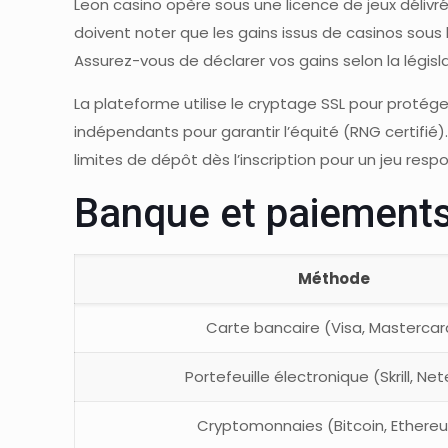
Leon casino opère sous une licence de jeux délivr
doivent noter que les gains issus de casinos sous
Assurez-vous de déclarer vos gains selon la législ
La plateforme utilise le cryptage SSL pour protég
indépendants pour garantir l’équité (RNG certifié).
limites de dépôt dès l’inscription pour un jeu resp
Banque et paiement
Méthode
Carte bancaire (Visa, Mastercar
Portefeuille électronique (Skrill, Net
Cryptomonnaies (Bitcoin, Ethere