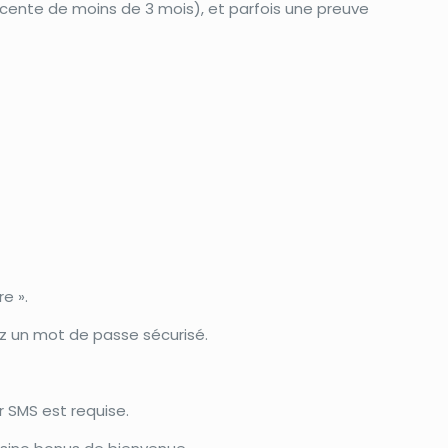
 récente de moins de 3 mois), et parfois une preuve
e ».
z un mot de passe sécurisé.
r SMS est requise.