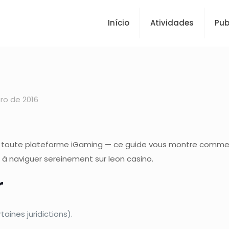
Início
Atividades
Pub
ro de 2016
t de toute plateforme iGaming — ce guide vous montre comme
 à naviguer sereinement sur leon casino.
r
aines juridictions).