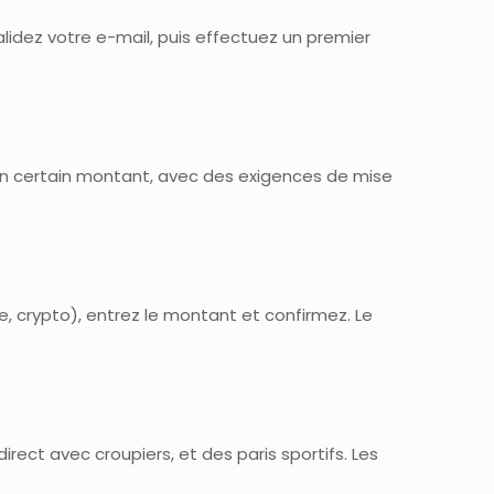
validez votre e-mail, puis effectuez un premier
un certain montant, avec des exigences de mise
te, crypto), entrez le montant et confirmez. Le
rect avec croupiers, et des paris sportifs. Les