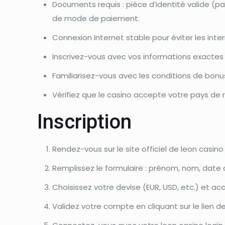
Documents requis : pièce d’identité valide (pa
de mode de paiement.
Connexion Internet stable pour éviter les inter
Inscrivez-vous avec vos informations exactes 
Familiarisez-vous avec les conditions de bon
Vérifiez que le casino accepte votre pays de 
Inscription
Rendez-vous sur le site officiel de leon casino 
Remplissez le formulaire : prénom, nom, date
Choisissez votre devise (EUR, USD, etc.) et ac
Validez votre compte en cliquant sur le lien de