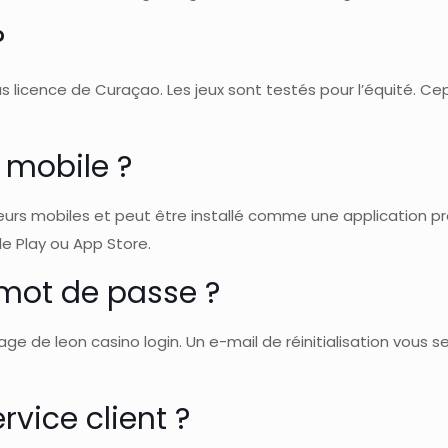
?
sous licence de Curaçao. Les jeux sont testés pour l’équité. C
 mobile ?
eurs mobiles et peut être installé comme une application pr
gle Play ou App Store.
 mot de passe ?
page de leon casino login. Un e-mail de réinitialisation vous s
vice client ?