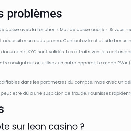
es problèmes
 de passe avec la fonction « Mot de passe oublié ». Si vous n
t nécessiter un code promo. Contactez le chat si le bonus 
 documents KYC sont validés. Les retraits vers les cartes b
votre navigateur ou utilisez un autre appareil. Le mode PWA
modifiables dans les paramètres du compte, mais avec un dél
 peut être dû à une suspicion de fraude. Fournissez rapidement
s
 sur leon casino ?