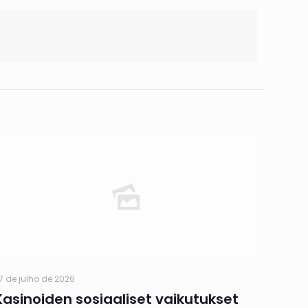
7 de julho de 2026
Kasinoiden sosiaaliset vaikutukset