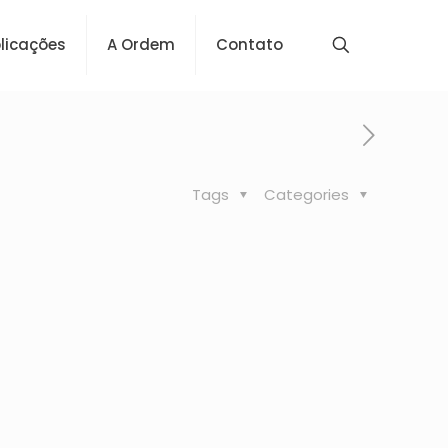
licações
A Ordem
Contato
Tags
Categories