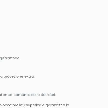
gistrazione.
a protezione extra.
 automaticamente se lo desideri.
occa prelievi superiori e garantisce la