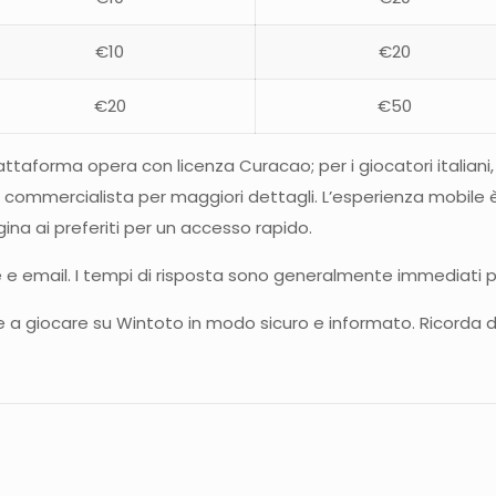
€10
€20
€20
€50
 piattaforma opera con licenza Curacao; per i giocatori italian
 commercialista per maggiori dettagli. L’esperienza mobile 
na ai preferiti per un accesso rapido.
live e email. I tempi di risposta sono generalmente immediati p
are a giocare su Wintoto in modo sicuro e informato. Ricorda 