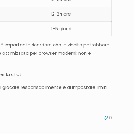
12-24 ore
2-5 giorni
i, è importante ricordare che le vincite potrebbero
è ottimizzata per browser moderni: non è
er la chat.
di giocare responsabilmente e di impostare limiti
0