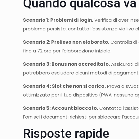
Quando qualcosa va 
Scenario 1: Problemi di login.
Verifica di aver in
problema persiste, contatta l’assistenza via live c
Scenario 2: Prelievo non elaborato.
Controlla di 
fino a 72 ore per l’elaborazione iniziale.
Scenario 3: Bonus non accreditato.
Assicurati di
potrebbero escludere alcuni metodi di pagament
Scenario 4: Slot che non si carica.
Prova a svuota
ottimizzato per il tuo dispositivo (PWA, nessuna a
Scenario 5: Account bloccato.
Contatta l’assiste
Fornisci i documenti richiesti per sbloccare l’accou
Risposte rapide