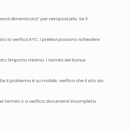
word dimenticata” per reimpostarla. Se il
o la verifica KYC. I prelievi possono richiedere
tato l’importo minimo. I termini del bonus
 il problema è su mobile, verifica che il sito sia
dei termini o a verifica documenti incompleta.