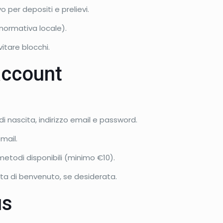
 per depositi e prelievi.
normativa locale).
vitare blocchi.
account
 nascita, indirizzo email e password.
email.
metodi disponibili (minimo €10).
erta di benvenuto, se desiderata.
us