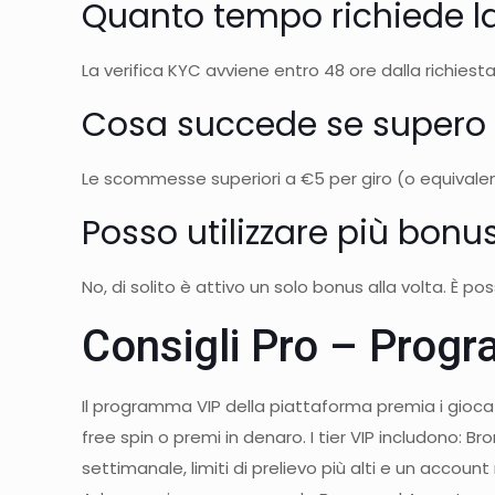
Quanto tempo richiede la
La verifica KYC avviene entro 48 ore dalla richiesta.
Cosa succede se supero 
Le scommesse superiori a €5 per giro (o equivalente)
Posso utilizzare più bo
No, di solito è attivo un solo bonus alla volta. È 
Consigli Pro – Prog
Il programma VIP della piattaforma premia i giocat
free spin o premi in denaro. I tier VIP includono: 
settimanale, limiti di prelievo più alti e un accou