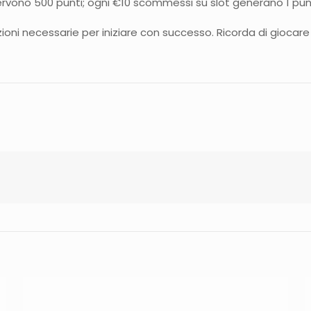
rvono 500 punti; ogni €10 scommessi su slot generano 1 pun
zioni necessarie per iniziare con successo. Ricorda di giocar