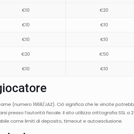
€10
€20
€10
€10
€10
€10
€20
€50
€10
€10
giocatore
ame (numero 1668/JAZ). Ciò significa che le vincite potreb
si presso l’autorità fiscale. Il sito utilizza crittografia SSL a 
abile come limiti di deposito, timeout e autoesclusione.