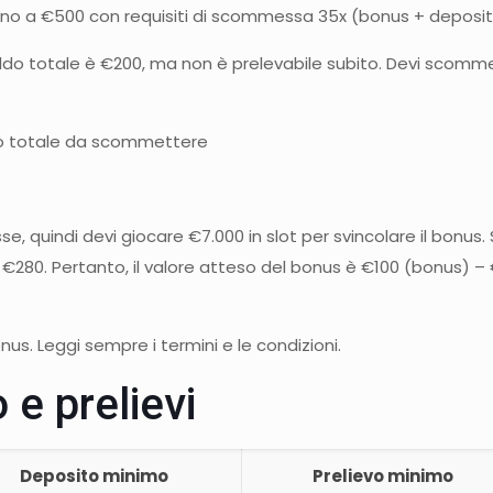
 fino a €500 con requisiti di scommessa 35x (bonus + depos
 saldo totale è €200, ma non è prelevabile subito. Devi scom
to totale da scommettere
se, quindi devi giocare €7.000 in slot per svincolare il bonu
= €280. Pertanto, il valore atteso del bonus è €100 (bonus) –
us. Leggi sempre i termini e le condizioni.
e prelievi
Deposito minimo
Prelievo minimo