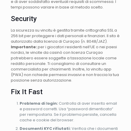
e di aver soddisfatto eventuali requisiti di scommessa. I
tempi possono variare in base al metodo scelto.
Security
La sicurezza su vincitu è gestita tramite crittografia SSL a
256 bit per proteggere i dati personali e finanziari. Il sito è
autorizzato dalla licenza di Curaçao (n. 8048/JAZ).
Importante:
per i giocatori residenti nell’UE o nei paesi
nordici, le vincite da casinò con licenza Curaçao
potrebbero essere soggette a tassazione locale come
reddito personale. Ti consigliamo di consultare un
commercialista per chiarimenti. Inoltre, la vincitu app
(PWA) non richiede permessi invasivi e non traccia la tua
posizione senza autorizzazione.
Fix It Fast
Problema di login:
Controlla di aver inserito email
e password corretti. Usa “password dimenticata”
per reimpostarla. Se il problema persiste, cancella
cache e cookie del browser.
Documenti KYC rifiutati:
Verifica che i documenti