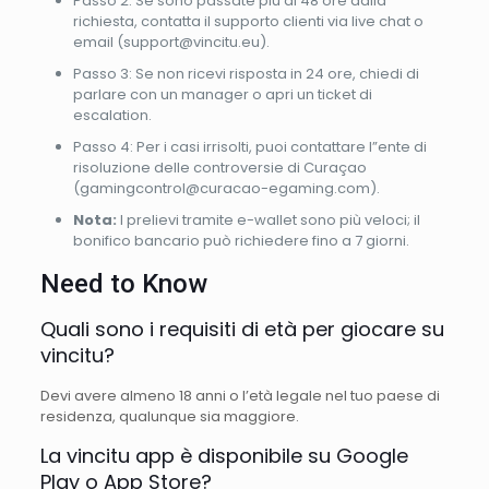
Passo 2: Se sono passate più di 48 ore dalla
richiesta, contatta il supporto clienti via live chat o
email (support@vincitu.eu).
Passo 3: Se non ricevi risposta in 24 ore, chiedi di
parlare con un manager o apri un ticket di
escalation.
Passo 4: Per i casi irrisolti, puoi contattare l”ente di
risoluzione delle controversie di Curaçao
(gamingcontrol@curacao-egaming.com).
Nota:
I prelievi tramite e-wallet sono più veloci; il
bonifico bancario può richiedere fino a 7 giorni.
Need to Know
Quali sono i requisiti di età per giocare su
vincitu?
Devi avere almeno 18 anni o l’età legale nel tuo paese di
residenza, qualunque sia maggiore.
La vincitu app è disponibile su Google
Play o App Store?