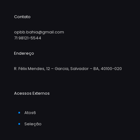
Contato
opbb.bahia@gmail.com
71 98121-5544
Endereço
R. Félix Mendes, 12 – Garcia, Salvador – BA, 40100-020
Acessos Externos
Atos6
Seleção