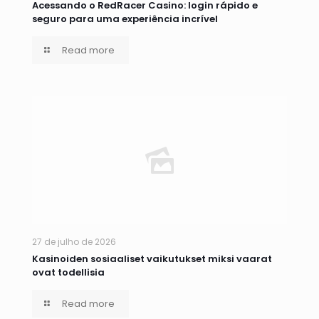
Acessando o RedRacer Casino: login rápido e
seguro para uma experiência incrível
Read more
27 de julho de 2026
Kasinoiden sosiaaliset vaikutukset miksi vaarat
ovat todellisia
Read more