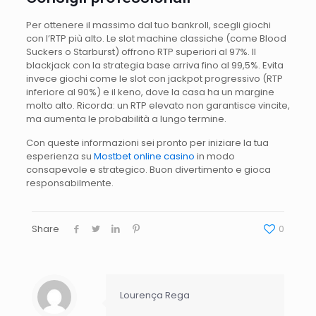
Per ottenere il massimo dal tuo bankroll, scegli giochi
con l’RTP più alto. Le slot machine classiche (come Blood
Suckers o Starburst) offrono RTP superiori al 97%. Il
blackjack con la strategia base arriva fino al 99,5%. Evita
invece giochi come le slot con jackpot progressivo (RTP
inferiore al 90%) e il keno, dove la casa ha un margine
molto alto. Ricorda: un RTP elevato non garantisce vincite,
ma aumenta le probabilità a lungo termine.
Con queste informazioni sei pronto per iniziare la tua
esperienza su
Mostbet online casino
in modo
consapevole e strategico. Buon divertimento e gioca
responsabilmente.
Share
0
Lourença Rega