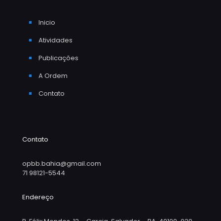
Inicio
Atividades
Publicações
A Ordem
Contato
Contato
opbb.bahia@gmail.com
71 98121-5544
Endereço