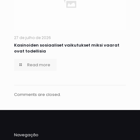
27 de julho de 2026
Kasinoiden sosiaaliset vaikutukset miksi vaarat
ovat todellisia
Read more
Comments are closed.
Navegação