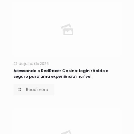
27 de julho de 2026
Acessando o RedRacer Casino: login rápido e
seguro para uma experiência incrível
Read more