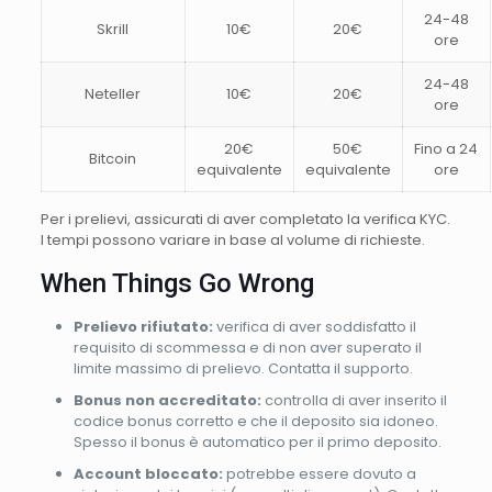
24-48
Skrill
10€
20€
ore
24-48
Neteller
10€
20€
ore
20€
50€
Fino a 24
Bitcoin
equivalente
equivalente
ore
Per i prelievi, assicurati di aver completato la verifica KYC.
I tempi possono variare in base al volume di richieste.
When Things Go Wrong
Prelievo rifiutato:
verifica di aver soddisfatto il
requisito di scommessa e di non aver superato il
limite massimo di prelievo. Contatta il supporto.
Bonus non accreditato:
controlla di aver inserito il
codice bonus corretto e che il deposito sia idoneo.
Spesso il bonus è automatico per il primo deposito.
Account bloccato:
potrebbe essere dovuto a