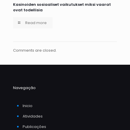
Kasinoiden sosiaaliset vaikutukset miksi vaarat
ovat todellisia
Read more
Comments are closed.
Navegação
Inicio
Atividades
Publicações