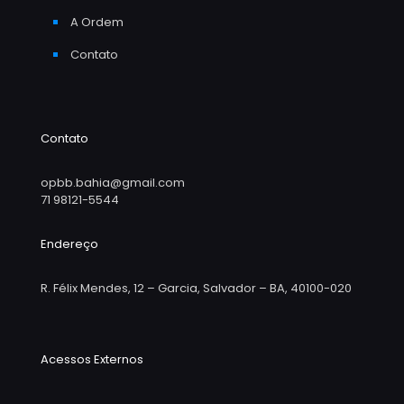
A Ordem
Contato
Contato
opbb.bahia@gmail.com
71 98121-5544
Endereço
R. Félix Mendes, 12 – Garcia, Salvador – BA, 40100-020
Acessos Externos