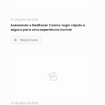
27 de julho de 2026
Acessando o RedRacer Casino: login rápido e
seguro para uma experiência incrível
Read more
27 de julho de 2026