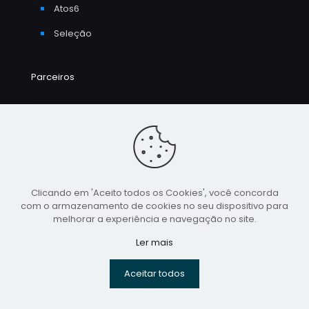
Atos6
Seleção
Parceiros
Clicando em 'Aceito todos os Cookies', você concorda
com o armazenamento de cookies no seu dispositivo para
© 2022 Ordem dos Pastores Batistas do Brasil Seção
melhorar a experiência e navegação no site.
Bahia | Todos os direitos reservados | Desenvolvido
por Nuovatech
Ler mais
Aceitar todos