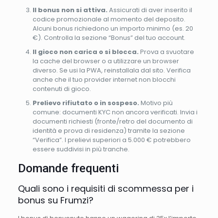
Il bonus non si attiva.
Assicurati di aver inserito il
codice promozionale al momento del deposito.
Alcuni bonus richiedono un importo minimo (es. 20
€). Controlla la sezione “Bonus” del tuo account.
Il gioco non carica o si blocca.
Prova a svuotare
la cache del browser o a utilizzare un browser
diverso. Se usi la PWA, reinstallala dal sito. Verifica
anche che il tuo provider internet non blocchi
contenuti di gioco.
Prelievo rifiutato o in sospeso.
Motivo più
comune: documenti KYC non ancora verificati. Invia i
documenti richiesti (fronte/retro del documento di
identità e prova di residenza) tramite la sezione
“Verifica”. I prelievi superiori a 5.000 € potrebbero
essere suddivisi in più tranche.
Domande frequenti
Quali sono i requisiti di scommessa per i
bonus su Frumzi?