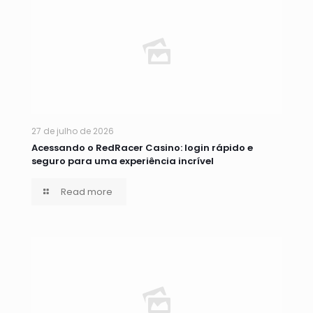
27 de julho de 2026
Acessando o RedRacer Casino: login rápido e
seguro para uma experiência incrível
Read more