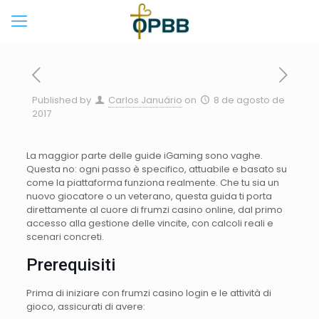
Published by
Carlos Januário
on
8 de agosto de
2017
La maggior parte delle guide iGaming sono vaghe.
Questa no: ogni passo è specifico, attuabile e basato su
come la piattaforma funziona realmente. Che tu sia un
nuovo giocatore o un veterano, questa guida ti porta
direttamente al cuore di frumzi casino online, dal primo
accesso alla gestione delle vincite, con calcoli reali e
scenari concreti.
Prerequisiti
Prima di iniziare con frumzi casino login e le attività di
gioco, assicurati di avere: