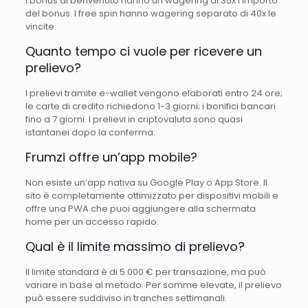
I bonus di benvenuto hanno un wagering di 35x l’importo
del bonus. I free spin hanno wagering separato di 40x le
vincite.
Quanto tempo ci vuole per ricevere un
prelievo?
I prelievi tramite e-wallet vengono elaborati entro 24 ore;
le carte di credito richiedono 1-3 giorni; i bonifici bancari
fino a 7 giorni. I prelievi in criptovaluta sono quasi
istantanei dopo la conferma.
Frumzi offre un’app mobile?
Non esiste un’app nativa su Google Play o App Store. Il
sito è completamente ottimizzato per dispositivi mobili e
offre una PWA che puoi aggiungere alla schermata
home per un accesso rapido.
Qual è il limite massimo di prelievo?
Il limite standard è di 5.000 € per transazione, ma può
variare in base al metodo. Per somme elevate, il prelievo
può essere suddiviso in tranches settimanali.