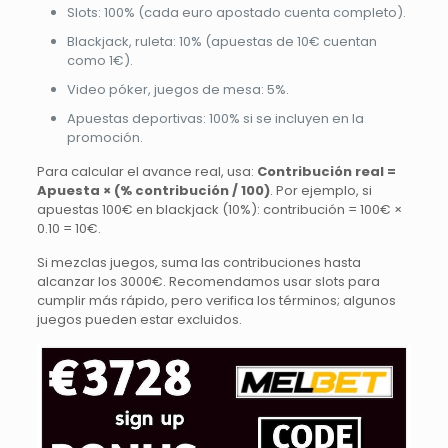
Slots: 100% (cada euro apostado cuenta completo).
Blackjack, ruleta: 10% (apuestas de 10€ cuentan
como 1€).
Video póker, juegos de mesa: 5%.
Apuestas deportivas: 100% si se incluyen en la
promoción.
Para calcular el avance real, usa:
Contribución real =
Apuesta × (% contribución / 100)
. Por ejemplo, si
apuestas 100€ en blackjack (10%): contribución = 100€ ×
0.10 = 10€.
Si mezclas juegos, suma las contribuciones hasta
alcanzar los 3000€. Recomendamos usar slots para
cumplir más rápido, pero verifica los términos; algunos
juegos pueden estar excluidos.