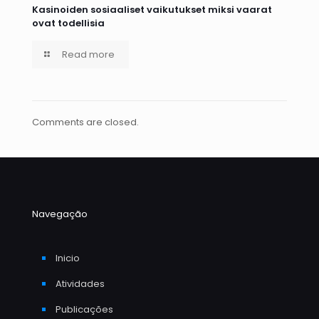
Kasinoiden sosiaaliset vaikutukset miksi vaarat
ovat todellisia
Read more
Comments are closed.
Navegação
Inicio
Atividades
Publicações