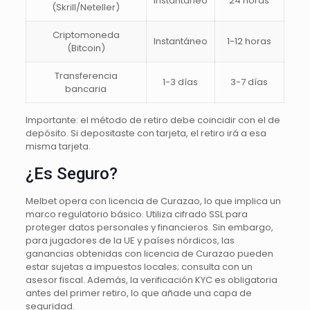
Instantáneo
24 horas
(Skrill/Neteller)
Criptomoneda
Instantáneo
1-12 horas
(Bitcoin)
Transferencia
1-3 días
3-7 días
bancaria
Importante: el método de retiro debe coincidir con el de
depósito. Si depositaste con tarjeta, el retiro irá a esa
misma tarjeta.
¿Es Seguro?
Melbet opera con licencia de Curazao, lo que implica un
marco regulatorio básico. Utiliza cifrado SSL para
proteger datos personales y financieros. Sin embargo,
para jugadores de la UE y países nórdicos, las
ganancias obtenidas con licencia de Curazao pueden
estar sujetas a impuestos locales; consulta con un
asesor fiscal. Además, la verificación KYC es obligatoria
antes del primer retiro, lo que añade una capa de
seguridad.