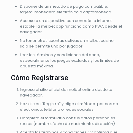
Disponer de un método de pago compatible:
tarjeta, monedero electrónico o criptomoneda.
Acceso a un dispositivo con conexión a internet
estable; la melbet app funciona como PWA desde el
navegador.
No tener otras cuentas activas en melbet casino;
solo se permite una por jugador.
Leer los términos y condiciones del bono,
especialmente los juegos excluidos y los límites de
apuesta máxima.
Cómo Registrarse
Ingresa al sitio oficial de melbet online desde tu
navegador.
Haz clic en “Registro” y elige el método: por correo
electrónico, teléfono o redes sociales.
Completa el formulario con tus datos personales
reales (nombre, fecha de nacimiento, dirección).
Acepta los términos y condiciones, y confirma que