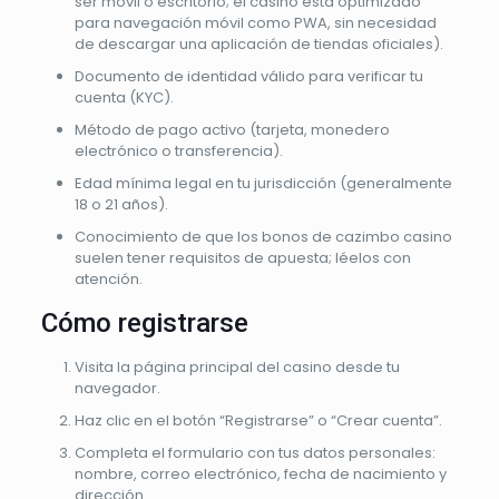
ser móvil o escritorio; el casino está optimizado
para navegación móvil como PWA, sin necesidad
de descargar una aplicación de tiendas oficiales).
Documento de identidad válido para verificar tu
cuenta (KYC).
Método de pago activo (tarjeta, monedero
electrónico o transferencia).
Edad mínima legal en tu jurisdicción (generalmente
18 o 21 años).
Conocimiento de que los bonos de cazimbo casino
suelen tener requisitos de apuesta; léelos con
atención.
Cómo registrarse
Visita la página principal del casino desde tu
navegador.
Haz clic en el botón “Registrarse” o “Crear cuenta”.
Completa el formulario con tus datos personales:
nombre, correo electrónico, fecha de nacimiento y
dirección.