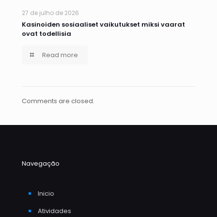
27 de julho de 2026
Kasinoiden sosiaaliset vaikutukset miksi vaarat
ovat todellisia
Read more
Comments are closed.
Navegação
Inicio
Atividades