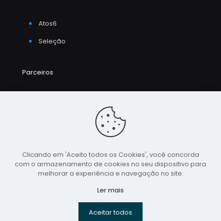
Atos6
Seleção
Parceiros
Clicando em 'Aceito todos os Cookies', você concorda
com o armazenamento de cookies no seu dispositivo para
© 2022 Ordem dos Pastores Batistas do Brasil Seção
melhorar a experiência e navegação no site.
Bahia | Todos os direitos reservados | Desenvolvido
por Nuovatech
Ler mais
Aceitar todos