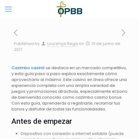
Published by
Lourença Rega
on
13 de junho de
2017
Cazimbo casinò
se destaca en un mercado competitivo,
y esta guía paso a paso explica exactamente cómo
aprovecharlo al máximo. Este casino en línea ofrece una
experiencia completa con una amplia variedad de
juegos y promociones atractivas, especialmente el bono
de bienvenida conocido como cazimbo casino bonus.
Con esta guía, aprenderás a registrarte, reclamar tus
bonos y disfrutar de todas las funcionalidades.
Antes de empezar
Dispositivo con conexión a internet estable (puede