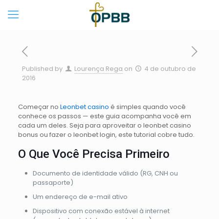
Published by
Lourença Rega
on
4 de outubro de
2016
Começar no
Leonbet casino
é simples quando você
conhece os passos — este guia acompanha você em
cada um deles. Seja para aproveitar o leonbet casino
bonus ou fazer o leonbet login, este tutorial cobre tudo.
O Que Você Precisa Primeiro
Documento de identidade válido (RG, CNH ou
passaporte)
Um endereço de e-mail ativo
Dispositivo com conexão estável à internet