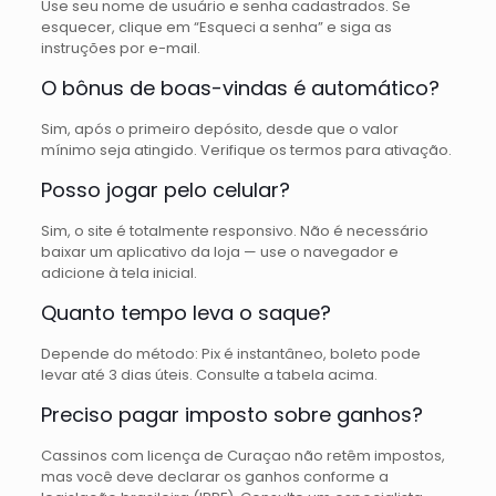
Use seu nome de usuário e senha cadastrados. Se
esquecer, clique em “Esqueci a senha” e siga as
instruções por e-mail.
O bônus de boas-vindas é automático?
Sim, após o primeiro depósito, desde que o valor
mínimo seja atingido. Verifique os termos para ativação.
Posso jogar pelo celular?
Sim, o site é totalmente responsivo. Não é necessário
baixar um aplicativo da loja — use o navegador e
adicione à tela inicial.
Quanto tempo leva o saque?
Depende do método: Pix é instantâneo, boleto pode
levar até 3 dias úteis. Consulte a tabela acima.
Preciso pagar imposto sobre ganhos?
Cassinos com licença de Curaçao não retêm impostos,
mas você deve declarar os ganhos conforme a