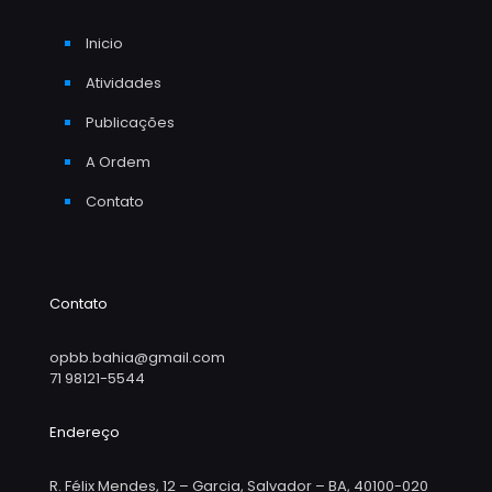
Inicio
Atividades
Publicações
A Ordem
Contato
Contato
opbb.bahia@gmail.com
71 98121-5544
Endereço
R. Félix Mendes, 12 – Garcia, Salvador – BA, 40100-020