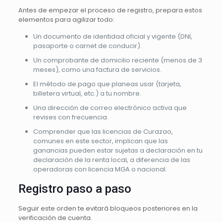
Antes de empezar el proceso de registro, prepara estos
elementos para agilizar todo:
Un documento de identidad oficial y vigente (DNI,
pasaporte o carnet de conducir).
Un comprobante de domicilio reciente (menos de 3
meses), como una factura de servicios.
El método de pago que planeas usar (tarjeta,
billetera virtual, etc.) a tu nombre.
Una dirección de correo electrónico activa que
revises con frecuencia.
Comprender que las licencias de Curazao,
comunes en este sector, implican que las
ganancias pueden estar sujetas a declaración en tu
declaración de la renta local, a diferencia de las
operadoras con licencia MGA o nacional.
Registro paso a paso
Seguir este orden te evitará bloqueos posteriores en la
verificación de cuenta.