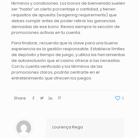
términos y condiciones. Los bonos de bienvenida suelen
ser “hasta” un cierto porcentaje o cantidad, y tienen
requisitos de apuesta (wagering requirements) que
debes cumplir antes de poder retirar las ganancias
derivadas de ese bono. Revisa siempre la sección de
promociones activas en tu cuenta.
Para finalizar, recuerda que la clave para una buena
experiencia es la gestión responsable. Establece límites
de depósito y tiempo de juego, y utiliza las herramientas
de autoexclusión que el casino ofrece si las necesitas.
Con tu cuenta verificada y los términos de las
promociones claros, podrás centrarte en el
entretenimiento que ofrecen los juegos.
Share
0
Lourença Rega