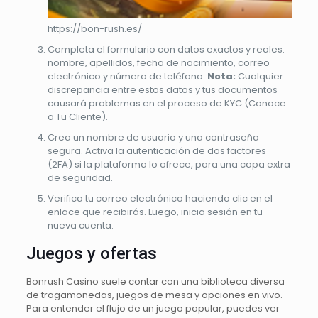
https://bon-rush.es/
Completa el formulario con datos exactos y reales:
nombre, apellidos, fecha de nacimiento, correo
electrónico y número de teléfono.
Nota:
Cualquier
discrepancia entre estos datos y tus documentos
causará problemas en el proceso de KYC (Conoce
a Tu Cliente).
Crea un nombre de usuario y una contraseña
segura. Activa la autenticación de dos factores
(2FA) si la plataforma lo ofrece, para una capa extra
de seguridad.
Verifica tu correo electrónico haciendo clic en el
enlace que recibirás. Luego, inicia sesión en tu
nueva cuenta.
Juegos y ofertas
Bonrush Casino suele contar con una biblioteca diversa
de tragamonedas, juegos de mesa y opciones en vivo.
Para entender el flujo de un juego popular, puedes ver