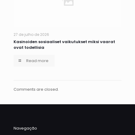
27 de julho de 2026
Kasinoiden sosiaaliset vaikutukset miksi vaarat
ovat todellisia
Read more
Comments are closed.
Navegação