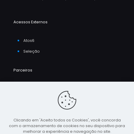
Acessos Externos
Atos6
Seleção
Parceiros
Clicando em 'Aceito todos os Cookies', você concorda
com o armazenamento de cookies no seu dispositivo para
© 2022 Ordem dos Pastores Batistas do Brasil Seção
melhorar a experiência e navegação no site.