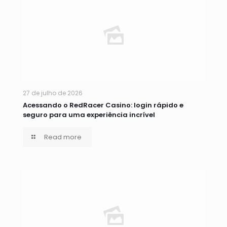
27 de julho de 2026
Acessando o RedRacer Casino: login rápido e
seguro para uma experiência incrível
Read more