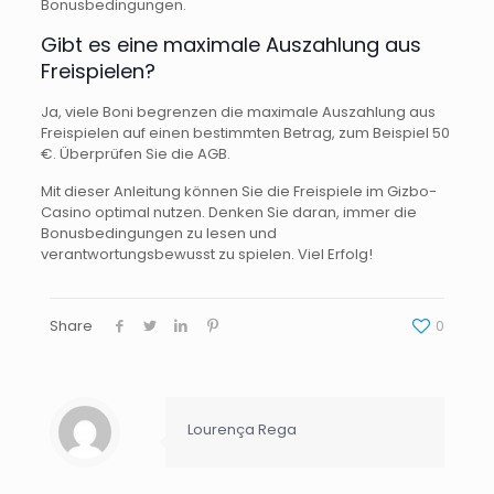
Bonusbedingungen.
Gibt es eine maximale Auszahlung aus
Freispielen?
Ja, viele Boni begrenzen die maximale Auszahlung aus
Freispielen auf einen bestimmten Betrag, zum Beispiel 50
€. Überprüfen Sie die AGB.
Mit dieser Anleitung können Sie die Freispiele im Gizbo-
Casino optimal nutzen. Denken Sie daran, immer die
Bonusbedingungen zu lesen und
verantwortungsbewusst zu spielen. Viel Erfolg!
Share
0
Lourença Rega