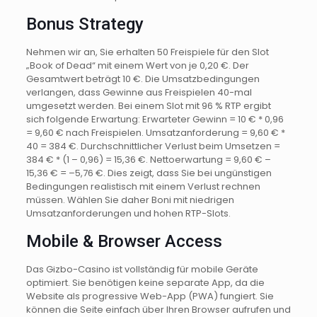
Bonus Strategy
Nehmen wir an, Sie erhalten 50 Freispiele für den Slot
„Book of Dead“ mit einem Wert von je 0,20 €. Der
Gesamtwert beträgt 10 €. Die Umsatzbedingungen
verlangen, dass Gewinne aus Freispielen 40-mal
umgesetzt werden. Bei einem Slot mit 96 % RTP ergibt
sich folgende Erwartung: Erwarteter Gewinn = 10 € * 0,96
= 9,60 € nach Freispielen. Umsatzanforderung = 9,60 € *
40 = 384 €. Durchschnittlicher Verlust beim Umsetzen =
384 € * (1 – 0,96) = 15,36 €. Nettoerwartung = 9,60 € –
15,36 € = –5,76 €. Dies zeigt, dass Sie bei ungünstigen
Bedingungen realistisch mit einem Verlust rechnen
müssen. Wählen Sie daher Boni mit niedrigen
Umsatzanforderungen und hohen RTP-Slots.
Mobile & Browser Access
Das Gizbo-Casino ist vollständig für mobile Geräte
optimiert. Sie benötigen keine separate App, da die
Website als progressive Web-App (PWA) fungiert. Sie
können die Seite einfach über Ihren Browser aufrufen und