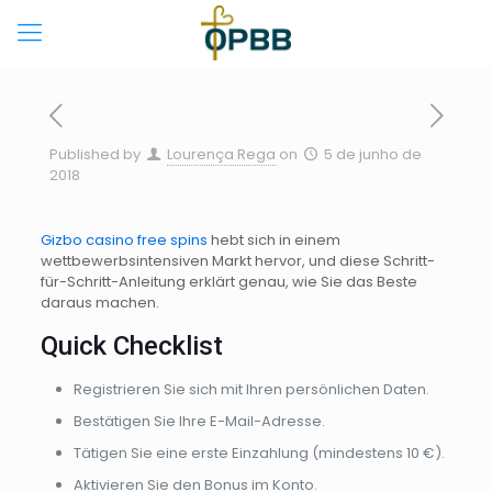
Published by
Lourença Rega
on
5 de junho de
2018
Gizbo casino free spins
hebt sich in einem
wettbewerbsintensiven Markt hervor, und diese Schritt-
für-Schritt-Anleitung erklärt genau, wie Sie das Beste
daraus machen.
Quick Checklist
Registrieren Sie sich mit Ihren persönlichen Daten.
Bestätigen Sie Ihre E-Mail-Adresse.
Tätigen Sie eine erste Einzahlung (mindestens 10 €).
Aktivieren Sie den Bonus im Konto.