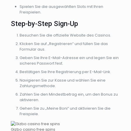
Spielen Sie die ausgewählten Slots mit Ihren
Freispielen.
Step-by-Step Sign-Up
Besuchen Sie die offizielle Website des Casinos.
Klicken Sie auf „Registrieren“ und füllen Sie das
Formular aus.
Geben Sie Ihre E-Mail-Adresse ein und legen Sie ein
sicheres Passwort fest.
Bestätigen Sie Ihre Registrierung per E-Mail-Link.
Navigieren Sie zur Kasse und wählen Sie eine
Zahlungsmethode.
Zahlen Sie den Mindestbetrag ein, um den Bonus zu
aktivieren.
Gehen Sie zu „Meine Boni“ und aktivieren Sie die
Freispiele.
Gizbo casino free spins